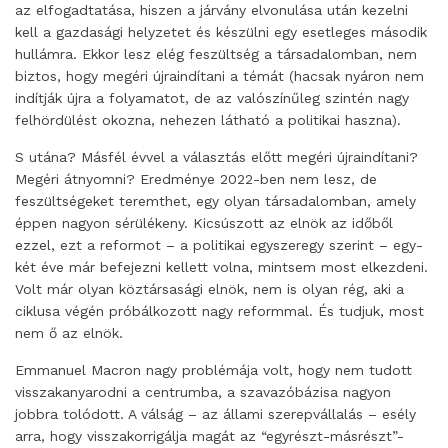
az elfogadtatása, hiszen a járvány elvonulása után kezelni
kell a gazdasági helyzetet és készülni egy esetleges második
hullámra. Ekkor lesz elég feszültség a társadalomban, nem
biztos, hogy megéri újraindítani a témát (hacsak nyáron nem
indítják újra a folyamatot, de az valószínűleg szintén nagy
felhördülést okozna, nehezen látható a politikai haszna).
S utána? Másfél évvel a választás előtt megéri újraindítani?
Megéri átnyomni? Eredménye 2022-ben nem lesz, de
feszültségeket teremthet, egy olyan társadalomban, amely
éppen nagyon sérülékeny. Kicsúszott az elnök az időből
ezzel, ezt a reformot – a politikai egyszeregy szerint – egy-
két éve már befejezni kellett volna, mintsem most elkezdeni.
Volt már olyan köztársasági elnök, nem is olyan rég, aki a
ciklusa végén próbálkozott nagy reformmal. És tudjuk, most
nem ő az elnök.
Emmanuel Macron nagy problémája volt, hogy nem tudott
visszakanyarodni a centrumba, a szavazóbázisa nagyon
jobbra tolódott. A válság – az állami szerepvállalás – esély
arra, hogy visszakorrigálja magát az “egyrészt-másrészt”-