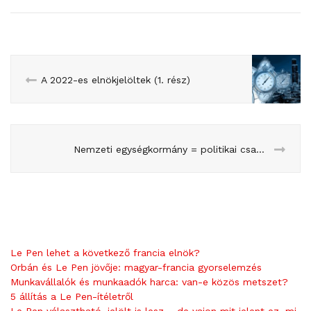
A 2022-es elnökjelöltek (1. rész)
Nemzeti egységkormány = politikai csapda?
Le Pen lehet a következő francia elnök?
Orbán és Le Pen jövője: magyar-francia gyorselemzés
Munkavállalók és munkaadók harca: van-e közös metszet?
5 állítás a Le Pen-ítéletről
Le Pen választható, jelölt is lesz – de vajon mit jelent ez, mi