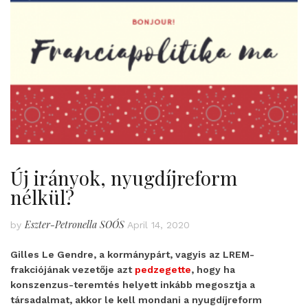
Új irányok, nyugdíjreform
nélkül?
Eszter-Petronella SOÓS
by
April 14, 2020
Gilles Le Gendre, a kormánypárt, vagyis az LREM-
frakciójának vezetője azt
pedzegette
, hogy ha
konszenzus-teremtés helyett inkább megosztja a
társadalmat, akkor le kell mondani a nyugdíjreform