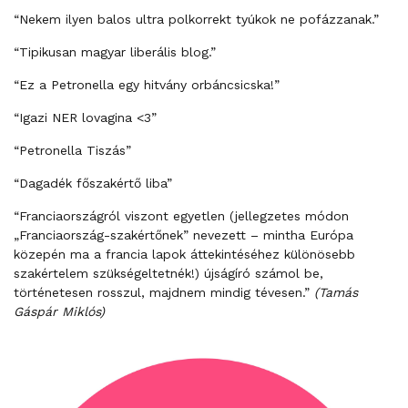
“Nekem ilyen balos ultra polkorrekt tyúkok ne pofázzanak.”
“Tipikusan magyar liberális blog.”
“Ez a Petronella egy hitvány orbáncsicska!”
“Igazi NER lovagina <3”
“Petronella Tiszás”
“Dagadék főszakértő liba”
“Franciaországról viszont egyetlen (jellegzetes módon
„Franciaország-szakértőnek” nevezett – mintha Európa
közepén ma a francia lapok áttekintéséhez különösebb
szakértelem szükségeltetnék!) újságíró számol be,
történetesen rosszul, majdnem mindig tévesen.”
(Tamás
Gáspár Miklós)