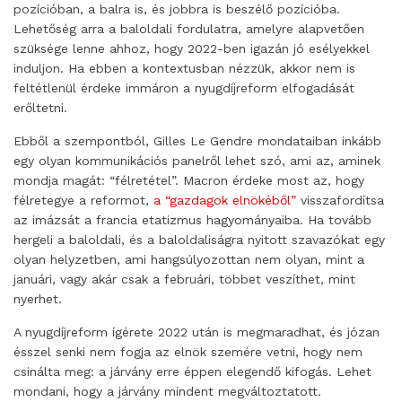
pozícióban, a balra is, és jobbra is beszélő pozícióba.
Lehetőség arra a baloldali fordulatra, amelyre alapvetően
szüksége lenne ahhoz, hogy 2022-ben igazán jó esélyekkel
induljon. Ha ebben a kontextusban nézzük, akkor nem is
feltétlenül érdeke immáron a nyugdíjreform elfogadását
erőltetni.
Ebből a szempontból, Gilles Le Gendre mondataiban inkább
egy olyan kommunikációs panelről lehet szó, ami az, aminek
mondja magát: “félretétel”. Macron érdeke most az, hogy
félretegye a reformot,
a “gazdagok elnökéből”
visszafordítsa
az imázsát a francia etatizmus hagyományaiba. Ha tovább
hergeli a baloldali, és a baloldaliságra nyitott szavazókat egy
olyan helyzetben, ami hangsúlyozottan nem olyan, mint a
januári, vagy akár csak a februári, többet veszíthet, mint
nyerhet.
A nyugdíjreform ígérete 2022 után is megmaradhat, és józan
ésszel senki nem fogja az elnök szemére vetni, hogy nem
csinálta meg: a járvány erre éppen elegendő kifogás. Lehet
mondani, hogy a járvány mindent megváltoztatott.