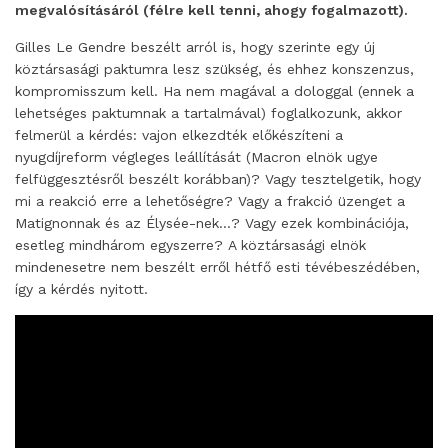
megvalósításáról (félre kell tenni, ahogy fogalmazott).
Gilles Le Gendre beszélt arról is, hogy szerinte egy új
köztársasági paktumra lesz szükség, és ehhez konszenzus,
kompromisszum kell.
Ha nem magával a dologgal (ennek a
lehetséges paktumnak a tartalmával) foglalkozunk, akkor
felmerül a kérdés: vajon elkezdték előkészíteni a
nyugdíjreform végleges leállítását (Macron elnök ugye
felfüggesztésről beszélt korábban)? Vagy tesztelgetik, hogy
mi a reakció erre a lehetőségre? Vagy a frakció üzenget a
Matignonnak és az Élysée-nek…? Vagy ezek kombinációja,
esetleg mindhárom egyszerre?
A köztársasági elnök
mindenesetre nem beszélt erről hétfő esti tévébeszédében,
így a kérdés nyitott.