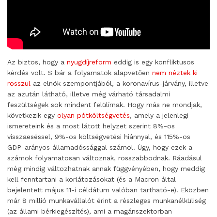
Az biztos, hogy a
nyugdíjreform
eddig is egy konfliktusos
kérdés volt. S bár a folyamatok alapvetően
nem néztek ki
rosszul
az elnök szempontjából, a koronavírus-járvány, illetve
az azután látható, illetve még várható társadalmi
feszültségek sok mindent felülírnak. Hogy más ne mondjak,
következik egy
olyan pótköltségvetés
, amely a jelenlegi
ismereteink és a most látott helyzet szerint 8%-os
visszaeséssel, 9%-os költségvetési hiánnyal, és 115%-os
GDP-arányos államadóssággal számol. Úgy, hogy ezek a
számok folyamatosan változnak, rosszabbodnak. Ráadásul
még mindig változhatnak annak függvényében, hogy meddig
kell fenntartani a korlátozásokat (és a Macron által
bejelentett május 11-i céldátum valóban tartható-e). Eközben
már 8 millió munkavállalót érint a részleges munkanélküliség
(az állami bérkiegészítés), ami a magánszektorban