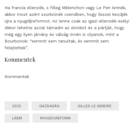
Ha francia ellenzék, s főleg Mélenchon vagy Le Pen lennék,
akkor most azért szurkolnék csendben, hogy ősszel kezdjék
újra a nyugdíjreformot. Az lenne csak az igazi ellenzéki esély!
Akkor lehetne azzal támadni az elnököt és a pártját, hogy
még egy ilyen járvány és válság örvén is olyanok, mint a
Bourbonok: “semmit sem tanultak, és semmit sem
felejtettek”.
Kommentek
Kommentek
2022
GAZDASÁG
GILLES LE GENDRE
LREM
NYUGDÍJREFORM