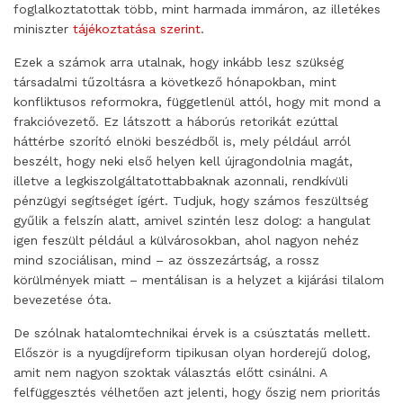
foglalkoztatottak több, mint harmada immáron, az illetékes
miniszter
tájékoztatása szerint
.
Ezek a számok arra utalnak, hogy inkább lesz szükség
társadalmi tűzoltásra a következő hónapokban, mint
konfliktusos reformokra, függetlenül attól, hogy mit mond a
frakcióvezető. Ez látszott a háborús retorikát ezúttal
háttérbe szorító elnöki beszédből is, mely például arról
beszélt, hogy neki első helyen kell újragondolnia magát,
illetve a legkiszolgáltatottabbaknak azonnali, rendkívüli
pénzügyi segítséget ígért. Tudjuk, hogy számos feszültség
gyűlik a felszín alatt, amivel szintén lesz dolog: a hangulat
igen feszült például a külvárosokban, ahol nagyon nehéz
mind szociálisan, mind – az összezártság, a rossz
körülmények miatt – mentálisan is a helyzet a kijárási tilalom
bevezetése óta.
De szólnak hatalomtechnikai érvek is a csúsztatás mellett.
Először is a nyugdíjreform tipikusan olyan horderejű dolog,
amit nem nagyon szoktak választás előtt csinálni. A
felfüggesztés vélhetően azt jelenti, hogy őszig nem prioritás