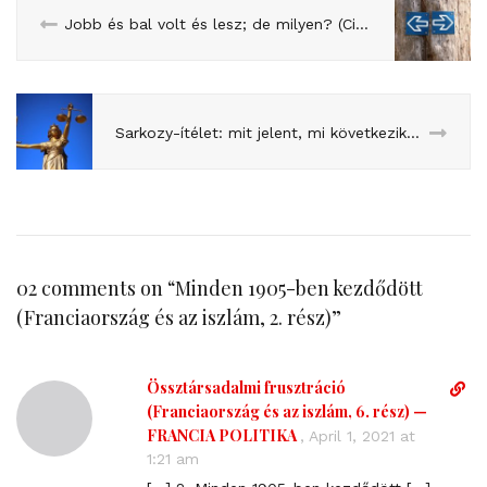
Jobb és bal volt és lesz; de milyen? (Cikkem a Szombatnak)
Sarkozy-ítélet: mit jelent, mi következik belőle?
02 comments on “
Minden 1905-ben kezdődött
(Franciaország és az iszlám, 2. rész)
”
Össztársadalmi frusztráció
D
i
(Franciaország és az iszlám, 6. rész) —
r
FRANCIA POLITIKA
,
April 1, 2021 at
e
1:21 am
c