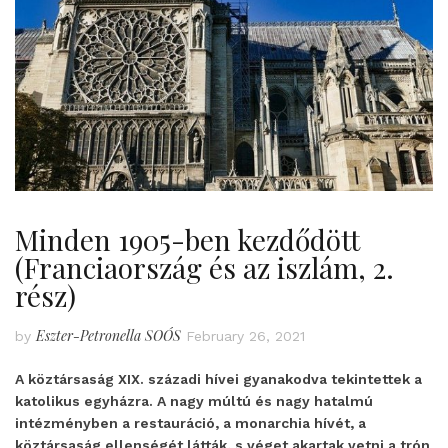
Minden 1905-ben kezdődött
(Franciaország és az iszlám, 2.
rész)
Eszter-Petronella SOÓS
by
February 26, 2021
A köztársaság XIX. századi hívei gyanakodva tekintettek a
katolikus egyházra. A nagy múltú és nagy hatalmú
intézményben a restauráció, a monarchia hívét, a
köztársaság ellenségét látták, s véget akartak vetni a trón