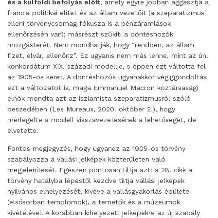
és a külföldi befolyás előtt
, amely egyre jobban aggasztja a
francia politikai elitet és az állam vezetőit (a szeparatizmus
elleni törvénycsomag fókusza is a pénzáramlások
ellenőrzésén van); másrészt szűkíti a döntéshozók
mozgásterét. Nem mondhatják, hogy “rendben, az állam
fizet, elvár, ellenőriz”. Ez ugyanis nem más lenne, mint az ún.
konkordátum XIX. századi modellje, s éppen ezt váltotta fel
az 1905-ös keret. A döntéshozók ugyanakkor végiggondolták
ezt a változatot is, maga Emmanuel Macron köztársasági
elnök mondta azt az iszlamista szeparatizmusról szóló
beszédében (Les Mureaux, 2020. október 2.), hogy
mérlegelte a modell visszavezetésének a lehetőségét, de
elvetette.
Fontos megjegyzés, hogy ugyanez az 1905-ös törvény
szabályozza a vallási jelképek közterületen való
megjelenítését. Egészen pontosan tiltja azt: a 28. cikk a
törvény hatályba lépéstől kezdve tiltja vallási jelképek
nyilvános elhelyezését, kivéve a vallásgyakorlás épületei
(elsősorban templomok), a temetők és a múzeumok
kivételével. A korábban kihelyezett jelképekre az új szabály