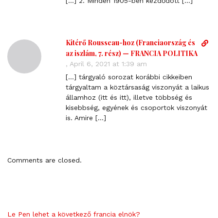
[…] 2. Minden 1905-ben kezdődött […]
t
l
i
n
Kitérő Rousseau-hoz (Franciaország és
D
k
i
az iszlám, 7. rész) — FRANCIA POLITIKA
t
r
,
April 6, 2021 at 1:39 am
o
e
[…] tárgyaló sorozat korábbi cikkeiben
c
c
tárgyaltam a köztársaság viszonyát a laikus
o
t
államhoz (itt és itt), illetve többség és
m
l
kisebbség, egyének és csoportok viszonyát
m
i
is. Amire […]
e
n
n
k
t
t
o
Comments are closed.
c
o
m
m
e
Le Pen lehet a következő francia elnök?
n