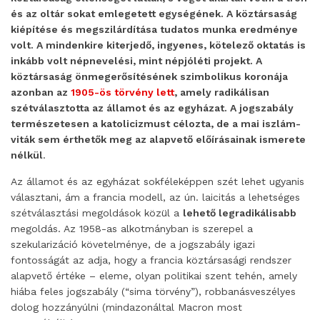
és az oltár sokat emlegetett egységének. A köztársaság
kiépítése és megszilárdítása tudatos munka eredménye
volt. A mindenkire kiterjedő, ingyenes, kötelező oktatás is
inkább volt népnevelési, mint népjóléti projekt. A
köztársaság önmegerősítésének szimbolikus koronája
azonban az
1905-ös törvény lett
, amely radikálisan
szétválasztotta az államot és az egyházat. A jogszabály
természetesen a katolicizmust célozta, de a mai iszlám-
viták sem érthetők meg az alapvető előírásainak ismerete
nélkül
.
Az államot és az egyházat sokféleképpen szét lehet ugyanis
választani, ám a francia modell, az ún. laicitás a lehetséges
szétválasztási megoldások közül a
lehető legradikálisabb
megoldás. Az 1958-as alkotmányban is szerepel a
szekularizáció követelménye, de a jogszabály igazi
fontosságát az adja, hogy a francia köztársasági rendszer
alapvető értéke – eleme, olyan politikai szent tehén, amely
hiába feles jogszabály (“sima törvény”), robbanásveszélyes
dolog hozzányúlni (mindazonáltal Macron most