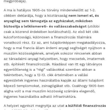
megpróbálja).
A ma is hatályos 1905-ös törvény mindenekelőtt az 1-2.
cikkben deklarálja, hogy a köztársaság
nem ismeri el, és
anyagilag sem támogatja az egyházakat, miközben
biztosítja a lelkiismereti- és vallásszabadságot
(utóbbi
csak a közrend érdekében korlátozható). Az első két cikk
kulcsfontosságú, különösen a finanszírozás tilalmára
vonatkozó rész. Ez az, ami tulajdonképpen megakadályozza,
hogy a mai francia állam érdemi anyagi segítséget nyújtson a
muszlim közösségeknek, amelyek sokszor nincsenek abban
az társadalmi-anyagi helyzetben, hogy mecsetek, imatermek
stb. építését finanszírozzák. Ráadásul van itt egy látványos
egyenlőtlenség is a “régi” vallásokkal szemben abban a
tekintetben, hogy a 12-13. cikk értelmében a vallási
egyesületek ingyenes használatba kapják az állami tulajdont
képező templomokat, zsinagógákat stb. Csakhogy 1905-ben
aligha volt a mai muszlim közösség számára elegendő,
ingyenes használatba adható infrastruktúra.
A helyzet egyrészt megnyitja az utat
a külföldi finanszírozás