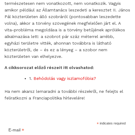
természetesen nem vonatkozott, nem vonatkozik. Vagyis
amikor például az Államtanács leszedeti a keresztet II. János
Pál közterületen álló szobráról (pontosabban leszedette
volna), akkor a törvény szövegének megfelelően járt el. A
vita-probléma megoldása is a törvény betűjének aprólékos
alkalmazása lett: a szobrot pár száz méterrel arrébb,
egyházi területre vitték, ahonnan továbbra is látható
közterületről, de – és ez a lényeg – a szobor nem
közterületen van elhelyezve.
A cikksorozat előző részeit itt olvashatod:
1.
Behódolás vagy iszlamofóbia?
Ha nem akarsz lemaradni a további részekről, ne felejts el
feliratkozni a Franciapolitika hírlevelére!
*
indicates required
*
E-mail