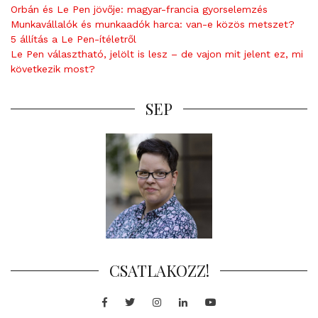
Orbán és Le Pen jövője: magyar-francia gyorselemzés
t
Munkavállalók és munkaadók harca: van-e közös metszet?
5 állítás a Le Pen-ítéletről
Le Pen választható, jelölt is lesz – de vajon mit jelent ez, mi
következik most?
SEP
CSATLAKOZZ!
Facebook
Twitter
Instagram
LinkedIn
Youtube