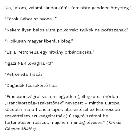
“Ja, látom, valami sándorklárás feminista genderszörnyeteg.”
“Török Gábor színvonal..”
“Nekem ilyen balos ultra polkorrekt tyúkok ne pofázzanak.”
“Tipikusan magyar liberális blog.”
“Ez a Petronella egy hitvány orbáncsicska!”
“Igazi NER lovagina <3”
“Petronella Tiszás”
“Dagadék főszakértő liba”
“Franciaországról viszont egyetlen (jellegzetes módon
„Franciaország-szakértőnek” nevezett – mintha Európa
közepén ma a francia lapok áttekintéséhez különösebb
szakértelem szükségeltetnék!) újságíró számol be,
történetesen rosszul, majdnem mindig tévesen.”
(Tamás
Gáspár Miklós)