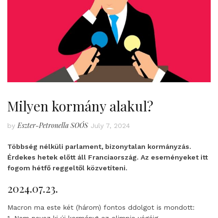
Milyen kormány alakul?
Eszter-Petronella SOÓS
by
July 7, 2024
Többség nélküli parlament, bizonytalan kormányzás.
Érdekes hetek előtt áll Franciaország. Az eseményeket itt
fogom hétfő reggeltől közvetíteni.
2024.07.23.
Macron ma este két (három) fontos ddolgot is mondott: