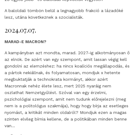
A baloldali tömbön belül a legnagyobb frakció a lázadóké
lesz, utána következnek a szocialisták.
2024.07.07.
MARAD-E MACRON?
A kampányban azt mondta, marad. 2027-ig alkotmányosan ő
az elnök. De azért van egy szempont, amit lassan végig kell
gondolni az elemzéshez: ha nincs koalíciós megállapodás, és
a pártok nekiállnak, és folyamatosan, mondjuk x hetente
megbuktatják a technokrata kormányt, akkor azért
Macronnak nehéz élete lesz, mert 2025 nyaráig nem
oszlathat Nemzetgyűlést. Szóval van egy érzelmi,
pszichológiai szempont, amit nem tudunk előrejelezni (meg
nem is a politológus szakmája), hogy hogy bírja az esetleges
nyomást, a kritikát minden oldalról? Mondjuk ezen a magas
szinten elvileg bírnia kellene, de a politikában minden benne
van…