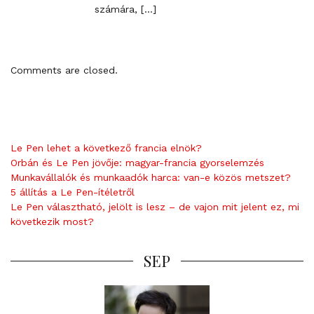
i
számára, […]
n
k
t
o
Comments are closed.
c
o
m
m
e
Le Pen lehet a következő francia elnök?
n
Orbán és Le Pen jövője: magyar-francia gyorselemzés
t
Munkavállalók és munkaadók harca: van-e közös metszet?
5 állítás a Le Pen-ítéletről
Le Pen választható, jelölt is lesz – de vajon mit jelent ez, mi
következik most?
SEP