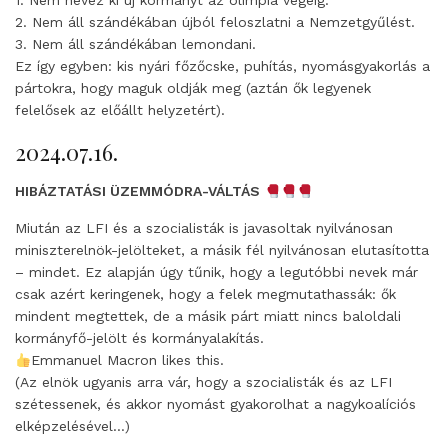
1. Nem nevez ki új kormányt az olimpia végéig.
2. Nem áll szándékában újból feloszlatni a Nemzetgyűlést.
3. Nem áll szándékában lemondani.
Ez így egyben: kis nyári főzőcske, puhítás, nyomásgyakorlás a
pártokra, hogy maguk oldják meg (aztán ők legyenek
felelősek az előállt helyzetért).
2024.07.16.
HIBÁZTATÁSI ÜZEMMÓDRA-VÁLTÁS
Miután az LFI és a szocialisták is javasoltak nyilvánosan
miniszterelnök-jelölteket, a másik fél nyilvánosan elutasította
– mindet. Ez alapján úgy tűnik, hogy a legutóbbi nevek már
csak azért keringenek, hogy a felek megmutathassák: ők
mindent megtettek, de a másik párt miatt nincs baloldali
kormányfő-jelölt és kormányalakítás.
Emmanuel Macron likes this.
(Az elnök ugyanis arra vár, hogy a szocialisták és az LFI
szétessenek, és akkor nyomást gyakorolhat a nagykoalíciós
elképzelésével…)