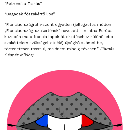
“Petronella Tiszás”
“Dagadék főszakértő liba”
“Franciaországról viszont egyetlen (jellegzetes módon
„Franciaország-szakértőnek” nevezett – mintha Európa
közepén ma a francia lapok áttekintéséhez különösebb
szakértelem szükségeltetnék!) újságíró számol be,
történetesen rosszul, majdnem mindig tévesen.”
(Tamás
Gáspár Miklós)