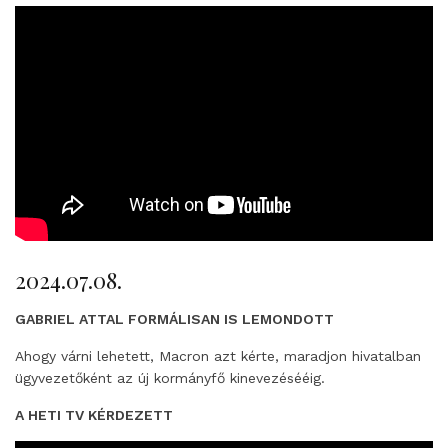
2024.07.08.
GABRIEL ATTAL FORMÁLISAN IS LEMONDOTT
Ahogy várni lehetett, Macron azt kérte, maradjon hivatalban
ügyvezetőként az új kormányfő kinevezésééig.
A HETI TV KÉRDEZETT