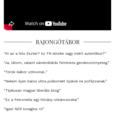
RAJONGÓTÁBOR
“Ki az a Sós Eszter? Az FN elnöke vagy miért autentikus?”
“Ja, látom, valami sándorklárás feminista genderszörnyeteg.”
“Török Gábor színvonal..”
“Nekem ilyen balos ultra polkorrekt tyúkok ne pofázzanak.”
“Tipikusan magyar liberális blog.”
“Ez a Petronella egy hitvány orbáncsicska!”
“Igazi NER lovagina <3”