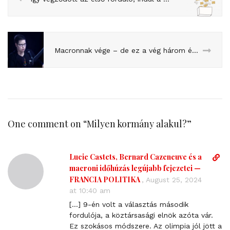
Macronnak vége – de ez a vég három évig tart
One comment on “
Milyen kormány alakul?
”
Lucie Castets, Bernard Cazeneuve és a
D
i
macroni időhúzás legújabb fejezetei —
r
FRANCIA POLITIKA
,
August 25, 2024
e
at 10:40 am
c
[…] 9-én volt a választás második
t
fordulója, a köztársasági elnök azóta vár.
l
Ez szokásos módszere. Az olimpia jól jött a