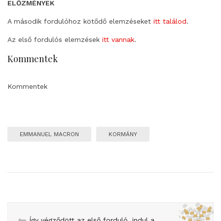
ELŐZMÉNYEK
A második fordulóhoz kötődő elemzéseket
itt találod
.
Az első fordulós elemzések
itt vannak
.
Kommentek
Kommentek
EMMANUEL MACRON
KORMÁNY
Így végződött az első forduló, indul a második forduló kampánya