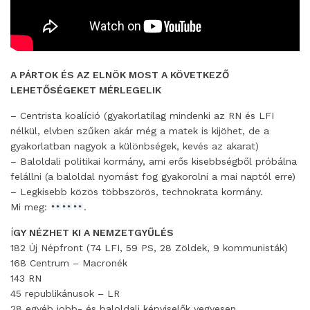
A PÁRTOK ÉS AZ ELNÖK MOST A KÖVETKEZŐ
LEHETŐSÉGEKET MÉRLEGELIK
– Centrista koalíció (gyakorlatilag mindenki az RN és LFI
nélkül, elvben szűken akár még a matek is kijöhet, de a
gyakorlatban nagyok a különbségek, kevés az akarat)
– Baloldali politikai kormány, ami erős kisebbségből próbálna
felállni (a baloldal nyomást fog gyakorolni a mai naptól erre)
– Legkisebb közös többszörös, technokrata kormány.
Mi meg:
.
Í
GY NÉZHET KI A NEMZETGYŰLÉS
182 Új Népfront (74 LFI, 59 PS, 28 Zöldek, 9 kommunisták)
168 Centrum – Macronék
143 RN
45 republikánusok – LR
28 egyéb jobb- és baloldali képviselők vegyesen