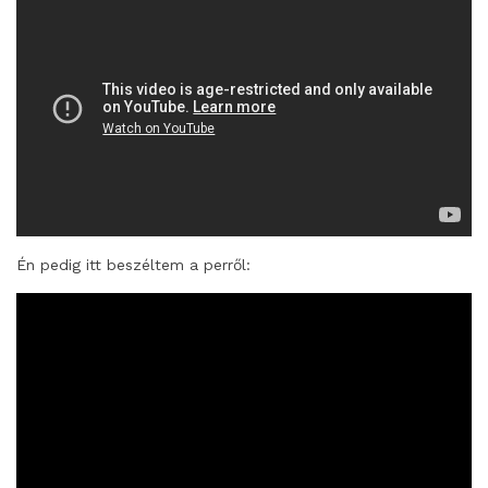
Én pedig itt beszéltem a perről: