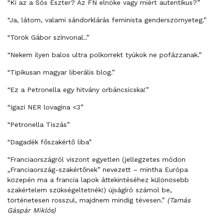
“Ki az a Sós Eszter? Az FN elnöke vagy miért autentikus?”
“Ja, látom, valami sándorklárás feminista genderszörnyeteg.”
“Török Gábor színvonal..”
“Nekem ilyen balos ultra polkorrekt tyúkok ne pofázzanak.”
“Tipikusan magyar liberális blog.”
“Ez a Petronella egy hitvány orbáncsicska!”
“Igazi NER lovagina <3”
“Petronella Tiszás”
“Dagadék főszakértő liba”
“Franciaországról viszont egyetlen (jellegzetes módon
„Franciaország-szakértőnek” nevezett – mintha Európa
közepén ma a francia lapok áttekintéséhez különösebb
szakértelem szükségeltetnék!) újságíró számol be,
történetesen rosszul, majdnem mindig tévesen.”
(Tamás
Gáspár Miklós)