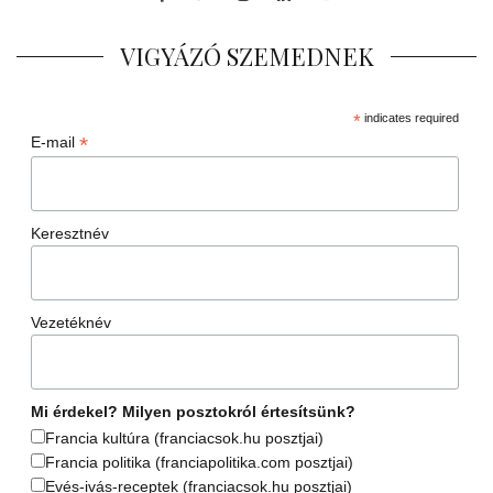
VIGYÁZÓ SZEMEDNEK
*
indicates required
*
E-mail
Keresztnév
Vezetéknév
Mi érdekel? Milyen posztokról értesítsünk?
Francia kultúra (franciacsok.hu posztjai)
Francia politika (franciapolitika.com posztjai)
Evés-ivás-receptek (franciacsok.hu posztjai)