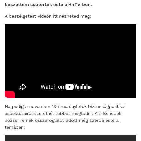
beszéltem csütörtök este a HírTV-ben.
A beszélgetést videón itt nézheted meg:
Ha pedig a november 13-i merényletek biztonságpolitikai
aspektusairól szeretnél többet megtudni, Kis-Benedek
József remek összefoglalót adott még szerda este a
témában: