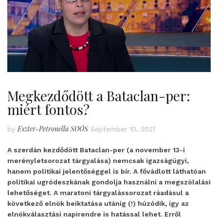
Megkezdődött a Bataclan-per:
miért fontos?
Eszter-Petronella SOÓS
by
September 10, 2021
A szerdán kezdődött Bataclan-per (a november 13-i
merényletsorozat tárgyalása) nemcsak igazságügyi,
hanem politikai jelentőséggel is bír. A fővádlott láthatóan
politikai ugródeszkának gondolja használni a megszólalási
lehetőséget. A maratoni tárgyalássorozat ráadásul a
következő elnök beiktatása utánig (!) húzódik, így az
elnökválasztási napirendre is hatással lehet. Erről