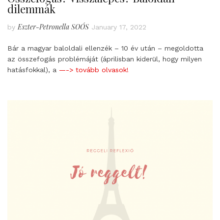
dilemmák
Eszter-Petronella SOÓS
by
January 17, 2022
Bár a magyar baloldali ellenzék – 10 év után – megoldotta
az összefogás problémáját (áprilisban kiderül, hogy milyen
hatásfokkal), a
—-> tovább olvasok!