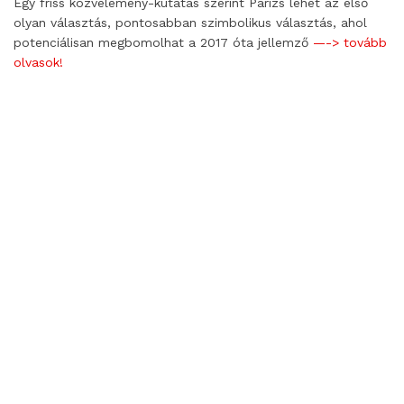
Egy friss közvélemény-kutatás szerint Párizs lehet az első
olyan választás, pontosabban szimbolikus választás, ahol
potenciálisan megbomolhat a 2017 óta jellemző
—-> tovább
olvasok!