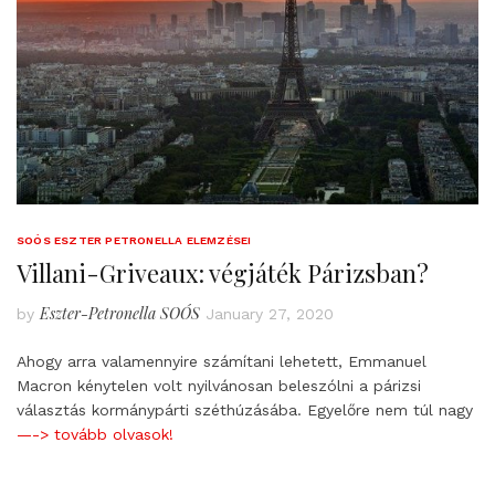
SOÓS ESZTER PETRONELLA ELEMZÉSEI
Villani-Griveaux: végjáték Párizsban?
Eszter-Petronella SOÓS
by
January 27, 2020
Ahogy arra valamennyire számítani lehetett, Emmanuel
Macron kénytelen volt nyilvánosan beleszólni a párizsi
választás kormánypárti széthúzásába. Egyelőre nem túl nagy
—-> tovább olvasok!