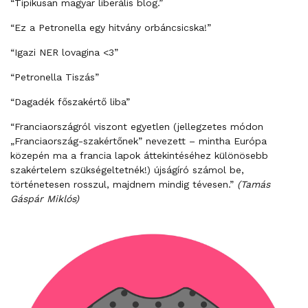
“Tipikusan magyar liberális blog.”
“Ez a Petronella egy hitvány orbáncsicska!”
“Igazi NER lovagina <3”
“Petronella Tiszás”
“Dagadék főszakértő liba”
“Franciaországról viszont egyetlen (jellegzetes módon
„Franciaország-szakértőnek” nevezett – mintha Európa
közepén ma a francia lapok áttekintéséhez különösebb
szakértelem szükségeltetnék!) újságíró számol be,
történetesen rosszul, majdnem mindig tévesen.”
(Tamás
Gáspár Miklós)