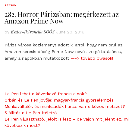
ARCHIV
282. Horror Párizsban: megérkezett az
Amazon Prime Now
Eszter-Petronella SOÓS
by
June 20, 2016
Párizs városa közleményt adott ki arról, hogy nem örül az
Amazon kereskedőcég Prime Now nevű szolgáltatásának,
amely a napokban mutatkozott
—-> tovább olvasok!
Le Pen lehet a következő francia elnök?
Orbán és Le Pen jövője: magyar-francia gyorselemzés
Munkavállalók és munkaadók harca: van-e közös metszet?
5 állítás a Le Pen-ítéletről
Le Pen választható, jelölt is lesz – de vajon mit jelent ez, mi
következik most?