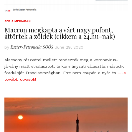
SEP A MÉDIÁBAN
Macron megkapta a várt nagy pofont,
áttörtek a zöldek (cikkem a 24.hu-nak)
Eszter-Petronella SOÓS
by
June 29, 2020
Alacsony részvétel mellett rendezték meg a koronavírus-
járvány miatt elhalasztott önkormányzati választás második
fordulóját Franciaországban. Erre nem csupán a nyár és
—->
tovább olvasok!