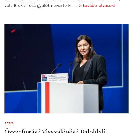
volt Brexit-főtárgyalót nevezte ki
—-> tovább olvasok!
2022
Összefogás? Visszalépés? Baloldali