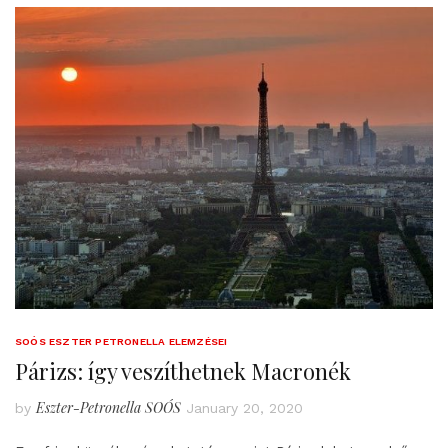
SOÓS ESZTER PETRONELLA ELEMZÉSEI
Párizs: így veszíthetnek Macronék
Eszter-Petronella SOÓS
by
January 20, 2020