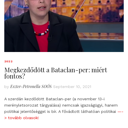
2022
Megkezdődött a Bataclan-per: miért
fontos?
Eszter-Petronella SOÓS
by
September 10, 2021
A szerdán kezdődött Bataclan-per (a november 13-i
merényletsorozat tárgyalása) nemcsak igazságügyi, hanem
politikai jelentőséggel is bír. A fővádlott láthatóan politikai
—-
> tovább olvasok!