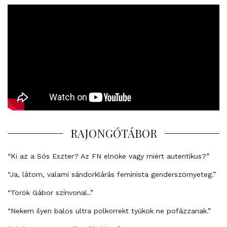
RAJONGÓTÁBOR
“Ki az a Sós Eszter? Az FN elnöke vagy miért autentikus?”
“Ja, látom, valami sándorklárás feminista genderszörnyeteg.”
“Török Gábor színvonal..”
“Nekem ilyen balos ultra polkorrekt tyúkok ne pofázzanak.”