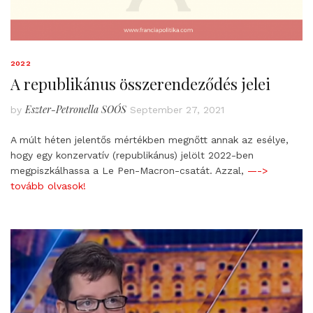
2022
A republikánus összerendeződés jelei
Eszter-Petronella SOÓS
by
September 27, 2021
A múlt héten jelentős mértékben megnőtt annak az esélye,
hogy egy konzervatív (republikánus) jelölt 2022-ben
megpiszkálhassa a Le Pen-Macron-csatát. Azzal,
—->
tovább olvasok!