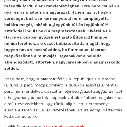
második fordulóját Franciaországban. Erre nem csupán a
nyár és az unalom a magyarázat. Hanem az is, hogy a
vereséget beárazó kormányoldal nem kampányolta
halálra magát, inkább a „legyünk túl és lépjünk túl”
attitűddel indult neki a megméretésnek. Kivétel a Le
Havre városában győzelmet arató Édouard Philippe
miniszterelnök, aki ezzel bebiztosította magát, hogy
legyen hova visszahúzódna, ha Emmanuel Macron
megköszönné a munkáját. Ugyanakkor a baloldal
átrendeződött, áttörtek a nagyvárosokban diadalmaskodó
zöldek.
Köztudott, hogy a
Macron
-féle La République En Marche
(LREM) új párt, mozgalomként is 2016-os alapítású. Mint új
párt, nem rendelkezik azzal a helyi beágyazottsággal, amilyet
a hagyományos pártok képesek voltak kiépíteni maguknak az
elmúlt évtizedekben. Úgy tűnik, alig sikerült eredményt
elérnie e téren az LREM vezetésének. Ez az eddigi pártépítés
kudarcának tűnik.
A cikk folytatását a
24.hu-n olvashatjátok
.