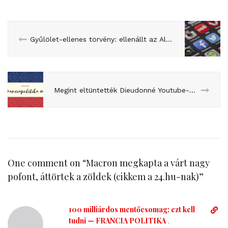
Gyűlölet-ellenes törvény: ellenállt az Alkotmánytanács
Megint eltüntették Dieudonné Youtube-csatornáját (cikkem a TEV számára)
One comment on “
Macron megkapta a várt nagy
pofont, áttörtek a zöldek (cikkem a 24.hu-nak)
”
100 milliárdos mentőcsomag: ezt kell
D
i
tudni — FRANCIA POLITIKA
,