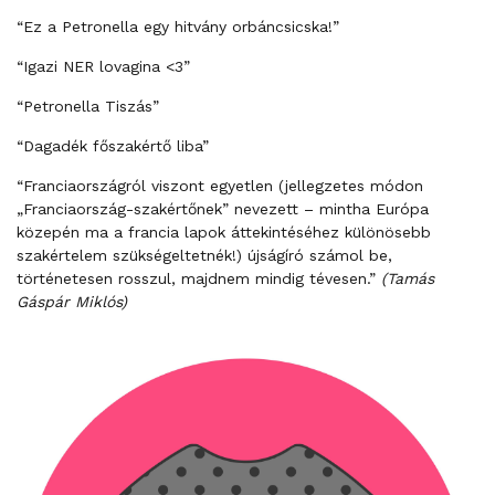
“Ez a Petronella egy hitvány orbáncsicska!”
“Igazi NER lovagina <3”
“Petronella Tiszás”
“Dagadék főszakértő liba”
“Franciaországról viszont egyetlen (jellegzetes módon
„Franciaország-szakértőnek” nevezett – mintha Európa
közepén ma a francia lapok áttekintéséhez különösebb
szakértelem szükségeltetnék!) újságíró számol be,
történetesen rosszul, majdnem mindig tévesen.”
(Tamás
Gáspár Miklós)