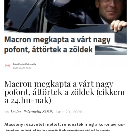
Macron megkapta a várt nagy
pofont, áttörtek a zöldek (cikkem
a 24.hu-nak)
Eszter-Petronella SOÓS
by
June 29, 2020
Alacsony részvétel mellett rendezték meg a koronavírus-
járvány miatt elhalasztott önkormányzati választás