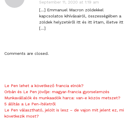
r
September 11, 2020 at 1:19 am
e
[…] Emmanuel Macron zöldekkel
c
kapcsolatos kihívásairól, összességében a
t
zöldek helyzetéről itt és itt írtam, illetve itt
l
[…]
i
n
k
t
Comments are closed.
o
c
o
m
m
Le Pen lehet a következő francia elnök?
e
Orbán és Le Pen jövője: magyar-francia gyorselemzés
n
Munkavállalók és munkaadók harca: van-e közös metszet?
t
5 állítás a Le Pen-ítéletről
Le Pen választható, jelölt is lesz – de vajon mit jelent ez, mi
következik most?