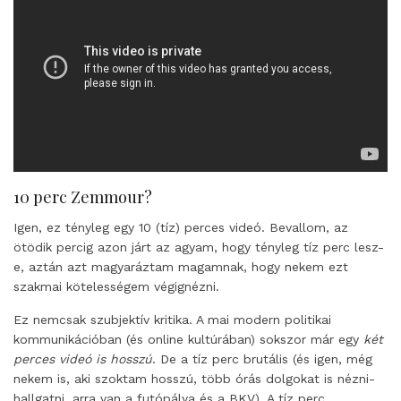
10 perc Zemmour?
Igen, ez tényleg egy 10 (tíz) perces videó. Bevallom, az
ötödik percig azon járt az agyam, hogy tényleg tíz perc lesz-
e, aztán azt magyaráztam magamnak, hogy nekem ezt
szakmai kötelességem végignézni.
Ez nemcsak szubjektív kritika. A mai modern politikai
kommunikációban (és online kultúrában) sokszor már egy
két
perces videó is hosszú
. De a tíz perc brutális (és igen, még
nekem is, aki szoktam hosszú, több órás dolgokat is nézni-
hallgatni, arra van a futópálya és a BKV). A tíz perc