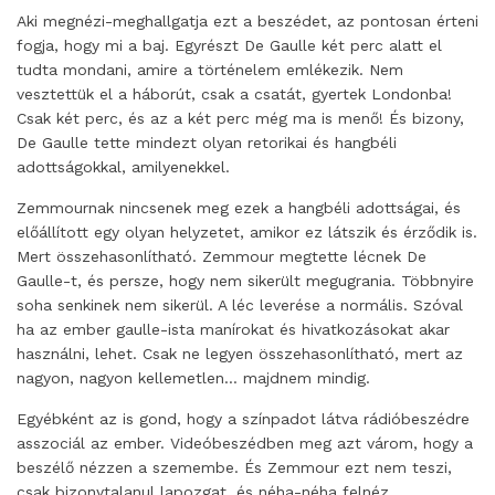
Aki megnézi-meghallgatja ezt a beszédet, az pontosan érteni
fogja, hogy mi a baj. Egyrészt De Gaulle két perc alatt el
tudta mondani, amire a történelem emlékezik. Nem
vesztettük el a háborút, csak a csatát, gyertek Londonba!
Csak két perc, és az a két perc még ma is menő! És bizony,
De Gaulle tette mindezt olyan retorikai és hangbéli
adottságokkal, amilyenekkel.
Zemmournak nincsenek meg ezek a hangbéli adottságai, és
előállított egy olyan helyzetet, amikor ez látszik és érződik is.
Mert összehasonlítható. Zemmour megtette lécnek De
Gaulle-t, és persze, hogy nem sikerült megugrania. Többnyire
soha senkinek nem sikerül. A léc leverése a normális. Szóval
ha az ember gaulle-ista manírokat és hivatkozásokat akar
használni, lehet. Csak ne legyen összehasonlítható, mert az
nagyon, nagyon kellemetlen… majdnem mindig.
Egyébként az is gond, hogy a színpadot látva rádióbeszédre
asszociál az ember. Videóbeszédben meg azt várom, hogy a
beszélő nézzen a szemembe. És Zemmour ezt nem teszi,
csak bizonytalanul lapozgat, és néha-néha felnéz.