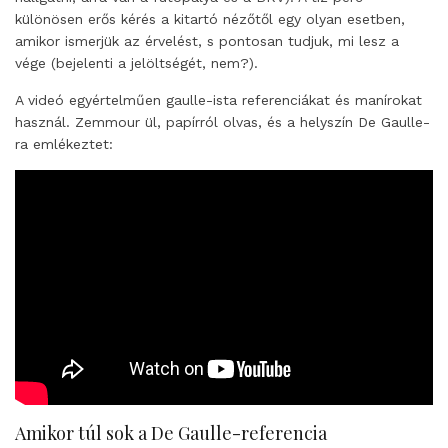
különösen erős kérés a kitartó nézőtől egy olyan esetben,
amikor ismerjük az érvelést, s pontosan tudjuk, mi lesz a
vége (bejelenti a jelöltségét, nem?).
A videó egyértelműen gaulle-ista referenciákat és manírokat
használ. Zemmour ül, papírról olvas, és a helyszín De Gaulle-
ra emlékeztet:
Amikor túl sok a De Gaulle-referencia