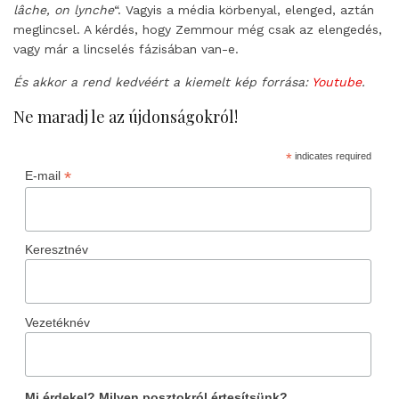
lâche, on lynche
“. Vagyis a média körbenyal, elenged, aztán
meglincsel. A kérdés, hogy Zemmour még csak az elengedés,
vagy már a lincselés fázisában van-e.
És akkor a rend kedvéért a kiemelt kép forrása:
Youtube
.
Ne maradj le az újdonságokról!
*
indicates required
*
E-mail
Keresztnév
Vezetéknév
Mi érdekel? Milyen posztokról értesítsünk?