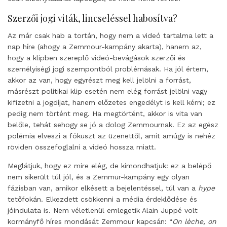
Szerzői jogi viták, lincseléssel habosítva?
Az már csak hab a tortán, hogy nem a videó tartalma lett a
nap híre (ahogy a Zemmour-kampány akarta), hanem az,
hogy a klipben szereplő videó-bevágások szerzői és
személyiségi jogi szempontból problémásak. Ha jól értem,
akkor az van, hogy egyrészt meg kell jelölni a forrást,
másrészt politikai klip esetén nem elég forrást jelölni vagy
kifizetni a jogdíjat, hanem előzetes engedélyt is kell kérni; ez
pedig nem történt meg. Ha megtörtént, akkor is vita van
belőle, tehát sehogy se jó a dolog Zemmournak. Ez az egész
polémia elveszi a fókuszt az üzenettől, amit amúgy is nehéz
röviden összefoglalni a videó hossza miatt.
Meglátjuk, hogy ez mire elég, de kimondhatjuk: ez a belépő
nem sikerült túl jól, és a Zemmur-kampány egy olyan
fázisban van, amikor elkésett a bejelentéssel, túl van a
hype
tetőfokán. Elkezdett csökkenni a média érdeklődése és
jóindulata is. Nem véletlenül emlegetik Alain Juppé volt
kormányfő híres mondását Zemmour kapcsán: “
On lèche, on