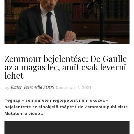
Zemmour bejelentése: De Gaulle
az a magas léc, amit csak leverni
lehet
Eszter-Petronella SOÓS
by
December 1, 2021
Tegnap – semmiféle meglepetést nem okozva –
bejelentette az elnökjelöltségét Éric Zemmour publicista.
Mutatom a videót: