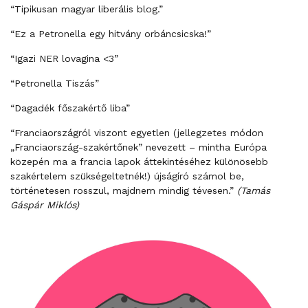
“Tipikusan magyar liberális blog.”
“Ez a Petronella egy hitvány orbáncsicska!”
“Igazi NER lovagina <3”
“Petronella Tiszás”
“Dagadék főszakértő liba”
“Franciaországról viszont egyetlen (jellegzetes módon
„Franciaország-szakértőnek” nevezett – mintha Európa
közepén ma a francia lapok áttekintéséhez különösebb
szakértelem szükségeltetnék!) újságíró számol be,
történetesen rosszul, majdnem mindig tévesen.”
(Tamás
Gáspár Miklós)