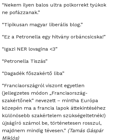
“Nekem ilyen balos ultra polkorrekt tyúkok
ne pofázzanak.”
“Tipikusan magyar liberális blog.”
“Ez a Petronella egy hitvány orbáncsicska!”
“Igazi NER lovagina <3”
“Petronella Tiszás”
“Dagadék főszakértő liba”
“Franciaországról viszont egyetlen
(jellegzetes módon „Franciaország-
szakértőnek” nevezett – mintha Európa
közepén ma a francia lapok áttekintéséhez
különösebb szakértelem szükségeltetnék!)
újságíró számol be, történetesen rosszul,
majdnem mindig tévesen.”
(Tamás Gáspár
Miklós)