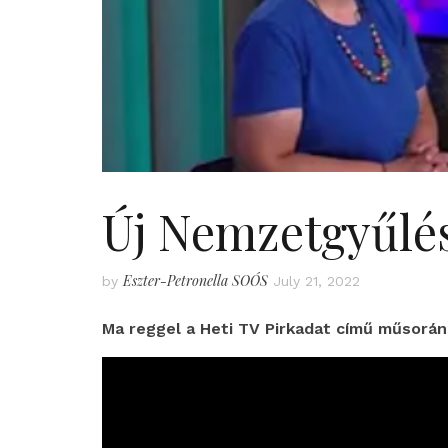
Új Nemzetgyűlés
Eszter-Petronella SOÓS
by
July 21, 2022
Ma reggel a Heti TV Pirkadat című műsorán