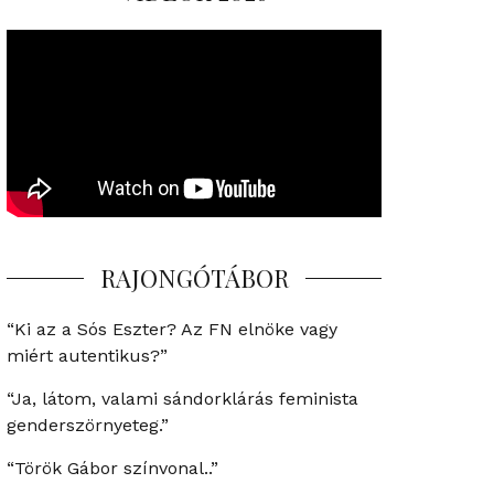
RAJONGÓTÁBOR
“Ki az a Sós Eszter? Az FN elnöke vagy
miért autentikus?”
“Ja, látom, valami sándorklárás feminista
genderszörnyeteg.”
“Török Gábor színvonal..”