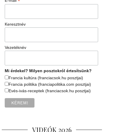
*
E-mail
Keresztnév
Vezetéknév
Mi érdekel? Milyen posztokról értesítsünk?
Francia kultúra (franciacsok.hu posztjai)
Francia politika (franciapolitika.com posztjai)
Evés-ivás-receptek (franciacsok.hu posztjai)
VIDEÓK 2026