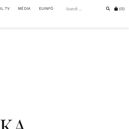
Search
Cart
OL TV
MÉDIA
EUINFÓ
(0)
for:
IKA