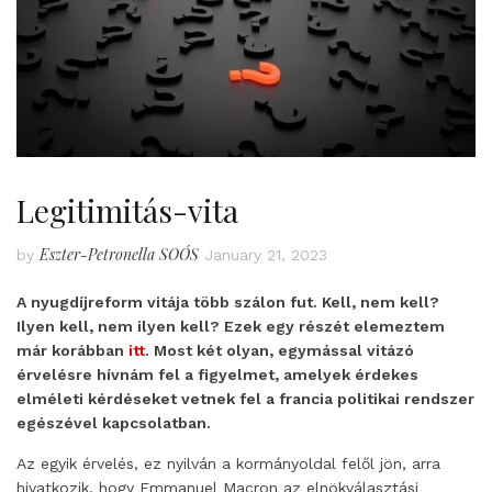
Legitimitás-vita
Eszter-Petronella SOÓS
by
January 21, 2023
A nyugdíjreform vitája több szálon fut. Kell, nem kell?
Ilyen kell, nem ilyen kell? Ezek egy részét elemeztem
már korábban
itt
. Most két olyan, egymással vitázó
érvelésre hívnám fel a figyelmet, amelyek érdekes
elméleti kérdéseket vetnek fel a francia politikai rendszer
egészével kapcsolatban.
Az egyik érvelés, ez nyilván a kormányoldal felől jön, arra
hivatkozik, hogy Emmanuel Macron az elnökválasztási