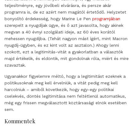
teljesítményre, egy jövőbeli elvárásra, és persze akár
programra is, de ez azért nem magától értetődő. Helyzetet
bonyolító érdekesség, hogy Marine Le Pen
programjában
szerepelt a nyugdíjak ügye, és ő azt javasolta, hogy akinek
megvan a 40 évnyi szolgálati ideje, az 60 éves korától
mehessen nyugdíjba. (Tehát nagyon mást ígért, mint Macron
nyugdíj-ügyben, és ez kint volt az asztalon.) Ahogy lenni
szokott, ezt a legitimitás-vitát a gyakorlatban a választók
majd értékelik, és eldöntik, mit gondolnak róla, miért és mire
szavaztak.
Ugyanakkor figyelemre méltó, hogy a legitimitást ezeknek a
politikusoknak meg kell érvelniük, a vitát pedig meg kell
harcolniuk – amiből következik, hogy egy-egy politikai
cselekvés, döntés legitimitása nem feltétlenül automatikus,
még egy frissen megválasztott köztársasági elnök esetében
sem.
Kommentek