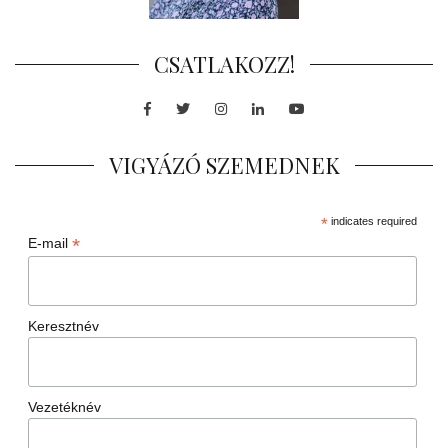
CSATLAKOZZ!
Facebook
Twitter
Instagram
LinkedIn
Youtube
VIGYÁZÓ SZEMEDNEK
*
indicates required
*
E-mail
Keresztnév
Vezetéknév