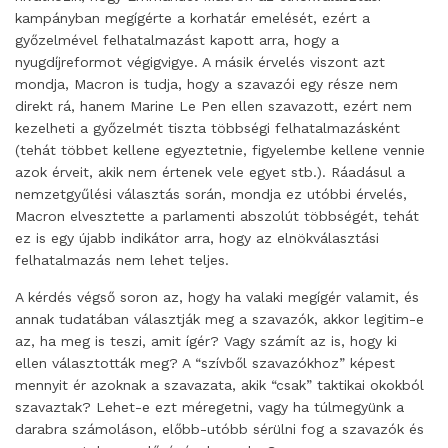
kampányban megígérte a korhatár emelését, ezért a
győzelmével felhatalmazást kapott arra, hogy a
nyugdíjreformot végigvigye. A másik érvelés viszont azt
mondja, Macron is tudja, hogy a szavazói egy része nem
direkt rá, hanem Marine Le Pen ellen szavazott, ezért nem
kezelheti a győzelmét tiszta többségi felhatalmazásként
(tehát többet kellene egyeztetnie, figyelembe kellene vennie
azok érveit, akik nem értenek vele egyet stb.). Ráadásul a
nemzetgyűlési választás során, mondja ez utóbbi érvelés,
Macron elvesztette a parlamenti abszolút többségét, tehát
ez is egy újabb indikátor arra, hogy az elnökválasztási
felhatalmazás nem lehet teljes.
A kérdés végső soron az, hogy ha valaki megígér valamit, és
annak tudatában választják meg a szavazók, akkor legitim-e
az, ha meg is teszi, amit ígér? Vagy számít az is, hogy ki
ellen választották meg? A “szívből szavazókhoz” képest
mennyit ér azoknak a szavazata, akik “csak” taktikai okokból
szavaztak? Lehet-e ezt méregetni, vagy ha túlmegyünk a
darabra számoláson, előbb-utóbb sérülni fog a szavazók és