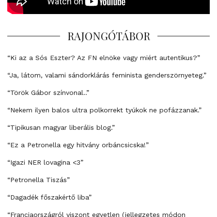
RAJONGÓTÁBOR
“Ki az a Sós Eszter? Az FN elnöke vagy miért autentikus?”
“Ja, látom, valami sándorklárás feminista genderszörnyeteg.”
“Török Gábor színvonal..”
“Nekem ilyen balos ultra polkorrekt tyúkok ne pofázzanak.”
“Tipikusan magyar liberális blog.”
“Ez a Petronella egy hitvány orbáncsicska!”
“Igazi NER lovagina <3”
“Petronella Tiszás”
“Dagadék főszakértő liba”
“Franciaországról viszont egyetlen (jellegzetes módon