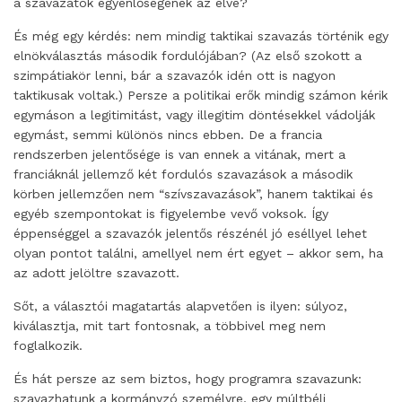
a szavazatok egyenlőségének az elve?
És még egy kérdés: nem mindig taktikai szavazás történik egy
elnökválasztás második fordulójában? (Az első szokott a
szimpátiakör lenni, bár a szavazók idén ott is nagyon
taktikusak voltak.) Persze a politikai erők mindig számon kérik
egymáson a legitimitást, vagy illegitim döntésekkel vádolják
egymást, semmi különös nincs ebben. De a francia
rendszerben jelentősége is van ennek a vitának, mert a
franciáknál jellemző két fordulós szavazások a második
körben jellemzően nem “szívszavazások”, hanem taktikai és
egyéb szempontokat is figyelembe vevő voksok. Így
éppenséggel a szavazók jelentős részénél jó eséllyel lehet
olyan pontot találni, amellyel nem ért egyet – akkor sem, ha
az adott jelöltre szavazott.
Sőt, a választói magatartás alapvetően is ilyen: súlyoz,
kiválasztja, mit tart fontosnak, a többivel meg nem
foglalkozik.
És hát persze az sem biztos, hogy programra szavazunk:
szavazhatunk a kormányzó személyre, egy múltbéli