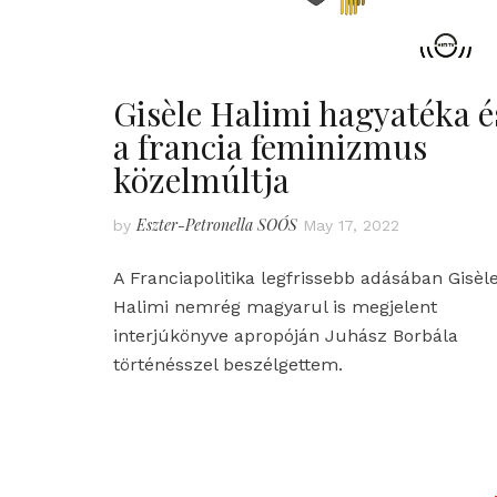
Gisèle Halimi hagyatéka é
a francia feminizmus
közelmúltja
Eszter-Petronella SOÓS
by
May 17, 2022
A Franciapolitika legfrissebb adásában Gisèl
Halimi nemrég magyarul is megjelent
interjúkönyve apropóján Juhász Borbála
történésszel beszélgettem.
Posts