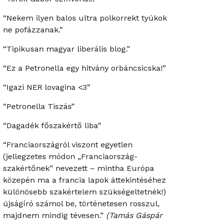
“Nekem ilyen balos ultra polkorrekt tyúkok
ne pofázzanak.”
“Tipikusan magyar liberális blog.”
“Ez a Petronella egy hitvány orbáncsicska!”
“Igazi NER lovagina <3”
“Petronella Tiszás”
“Dagadék főszakértő liba”
“Franciaországról viszont egyetlen
(jellegzetes módon „Franciaország-
szakértőnek” nevezett – mintha Európa
közepén ma a francia lapok áttekintéséhez
különösebb szakértelem szükségeltetnék!)
újságíró számol be, történetesen rosszul,
majdnem mindig tévesen.”
(Tamás Gáspár