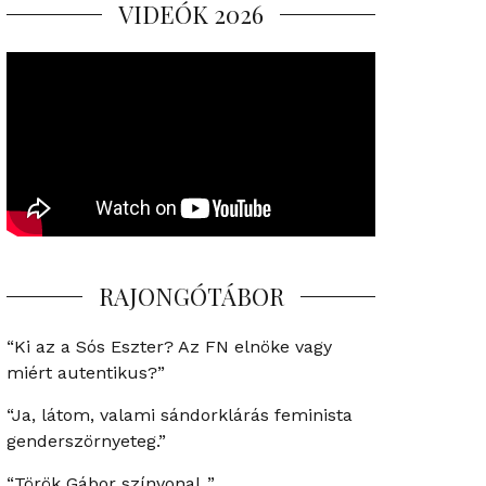
VIDEÓK 2026
RAJONGÓTÁBOR
“Ki az a Sós Eszter? Az FN elnöke vagy
miért autentikus?”
“Ja, látom, valami sándorklárás feminista
genderszörnyeteg.”
“Török Gábor színvonal..”