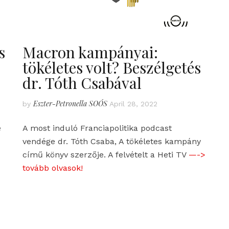
s
Macron kampányai:
tökéletes volt? Beszélgetés
dr. Tóth Csabával
Eszter-Petronella SOÓS
by
April 28, 2022
e
A most induló Franciapolitika podcast
vendége dr. Tóth Csaba, A tökéletes kampány
című könyv szerzője. A felvételt a Heti TV
—->
tovább olvasok!