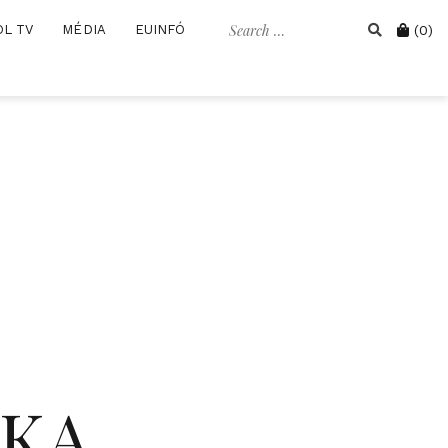
Search
Cart
OL TV
MÉDIA
EUINFÓ
(0)
for:
IKA