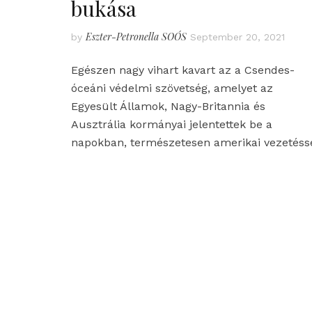
bukása
Eszter-Petronella SOÓS
by
September 20, 2021
Egészen nagy vihart kavart az a Csendes-
óceáni védelmi szövetség, amelyet az
Egyesült Államok, Nagy-Britannia és
Ausztrália kormányai jelentettek be a
napokban, természetesen amerikai vezetéss