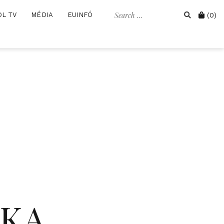
Search
Cart
OL TV
MÉDIA
EUINFÓ
(0)
for:
IKA