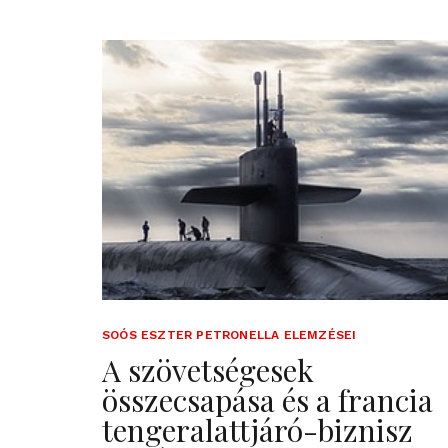
SOÓS ESZTER PETRONELLA ELEMZÉSEI
A szövetségesek
összecsapása és a francia
tengeralattjáró-biznisz