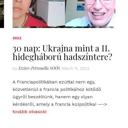
2022
30 nap: Ukrajna mint a II.
hidegháború hadszíntere?
Eszter-Petronella SOÓS
by
March 11, 2022
A Franciapolitikában ezúttal nem egy,
közvetlenül a francia politikához kötődő
ügyről beszéltünk, hanem egy olyan
kérdésről, amely a francia külpolitikai
—->
tovább olvasok!