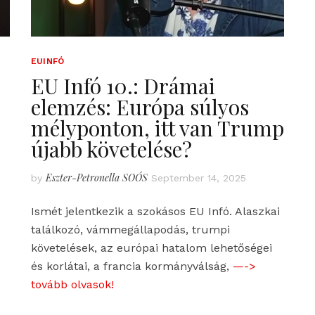
EUINFÓ
EU Infó 10.: Drámai
elemzés: Európa súlyos
mélyponton, itt van Trump
újabb követelése?
Eszter-Petronella SOÓS
by
September 14, 2025
Ismét jelentkezik a szokásos EU Infó. Alaszkai
találkozó, vámmegállapodás, trumpi
követelések, az európai hatalom lehetőségei
és korlátai, a francia kormányválság,
—->
tovább olvasok!