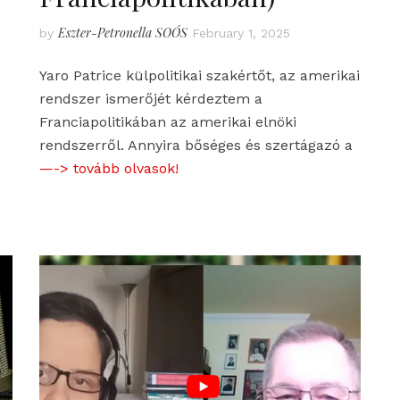
Eszter-Petronella SOÓS
by
February 1, 2025
Yaro Patrice külpolitikai szakértőt, az amerikai
rendszer ismerőjét kérdeztem a
Franciapolitikában az amerikai elnöki
rendszerről. Annyira bőséges és szertágazó a
—-> tovább olvasok!