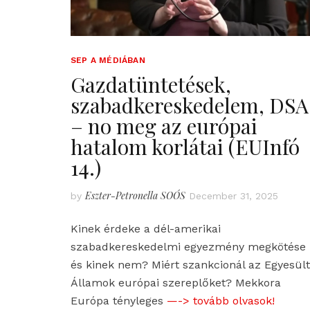
SEP A MÉDIÁBAN
Gazdatüntetések,
szabadkereskedelem, DSA
– no meg az európai
hatalom korlátai (EUInfó
14.)
Eszter-Petronella SOÓS
by
December 31, 2025
Kinek érdeke a dél-amerikai
szabadkereskedelmi egyezmény megkötése
és kinek nem? Miért szankcionál az Egyesült
Államok európai szereplőket? Mekkora
Európa tényleges
—-> tovább olvasok!