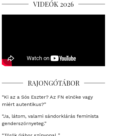
VIDEÓK 2026
RAJONGÓTÁBOR
“Ki az a Sós Eszter? Az FN elnöke vagy
miért autentikus?”
“Ja, látom, valami sándorklárás feminista
genderszörnyeteg.”
“Török Gábor színvonal..”