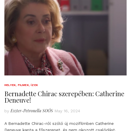
HELYEK, FILMEK, ÍZEK
Bernadette Chirac szerepében: Catherine
Deneuve!
Eszter-Petronella SOÓS
by
May 16, 2024
A Bernadette Chirac-ról szóló új mozifilmben Catherine
Deneuve kapta a főszerepet, és nem okozott csalódást.