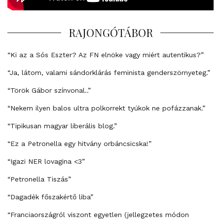
RAJONGÓTÁBOR
“Ki az a Sós Eszter? Az FN elnöke vagy miért autentikus?”
“Ja, látom, valami sándorklárás feminista genderszörnyeteg.”
“Török Gábor színvonal..”
“Nekem ilyen balos ultra polkorrekt tyúkok ne pofázzanak.”
“Tipikusan magyar liberális blog.”
“Ez a Petronella egy hitvány orbáncsicska!”
“Igazi NER lovagina <3”
“Petronella Tiszás”
“Dagadék főszakértő liba”
“Franciaországról viszont egyetlen (jellegzetes módon