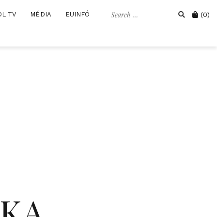
Search
Cart
OL TV
MÉDIA
EUINFÓ
(0)
for:
IKA