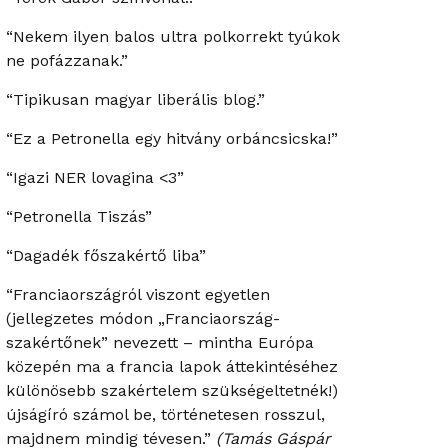
“Nekem ilyen balos ultra polkorrekt tyúkok
ne pofázzanak.”
“Tipikusan magyar liberális blog.”
“Ez a Petronella egy hitvány orbáncsicska!”
“Igazi NER lovagina <3”
“Petronella Tiszás”
“Dagadék főszakértő liba”
“Franciaországról viszont egyetlen
(jellegzetes módon „Franciaország-
szakértőnek” nevezett – mintha Európa
közepén ma a francia lapok áttekintéséhez
különösebb szakértelem szükségeltetnék!)
újságíró számol be, történetesen rosszul,
majdnem mindig tévesen.”
(Tamás Gáspár