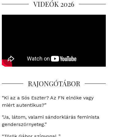
VIDEÓK 2026
RAJONGÓTÁBOR
“Ki az a Sós Eszter? Az FN elnöke vagy
miért autentikus?”
“Ja, látom, valami sándorklárás feminista
genderszörnyeteg.”
“Török Gábor színvonal..”