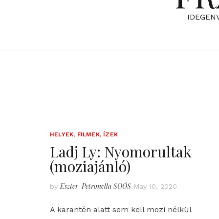
IDEGEN
HELYEK, FILMEK, ÍZEK
Ladj Ly: Nyomorultak
(moziajánló)
Eszter-Petronella SOÓS
by
May 10, 2020
A karantén alatt sem kell mozi nélkül