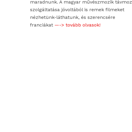
maradnunk. A magyar művészmozik távmoz
szolgáltatása jóvoltából is remek filmeket
nézhetünk-láthatunk, és szerencsére
franciákat
—-> tovább olvasok!