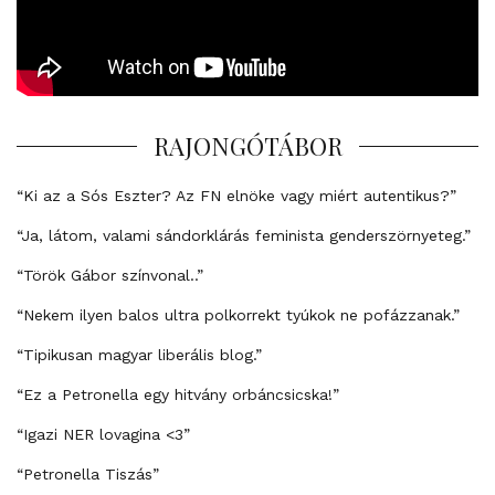
RAJONGÓTÁBOR
“Ki az a Sós Eszter? Az FN elnöke vagy miért autentikus?”
“Ja, látom, valami sándorklárás feminista genderszörnyeteg.”
“Török Gábor színvonal..”
“Nekem ilyen balos ultra polkorrekt tyúkok ne pofázzanak.”
“Tipikusan magyar liberális blog.”
“Ez a Petronella egy hitvány orbáncsicska!”
“Igazi NER lovagina <3”
“Petronella Tiszás”