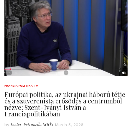
FRANCIAPOLITIKA TV
Európai politika, az ukrajnai háború tétje
és a szuverenista erősödés a centrumból
nézve: Szent-Iványi István a
Franciapolitikában
Eszter-Petronella SOÓS
by
March 5, 2026