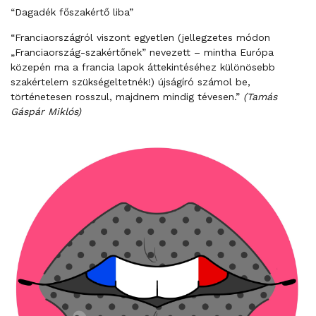
“Dagadék főszakértő liba”
“Franciaországról viszont egyetlen (jellegzetes módon
„Franciaország-szakértőnek” nevezett – mintha Európa
közepén ma a francia lapok áttekintéséhez különösebb
szakértelem szükségeltetnék!) újságíró számol be,
történetesen rosszul, majdnem mindig tévesen.”
(Tamás
Gáspár Miklós)