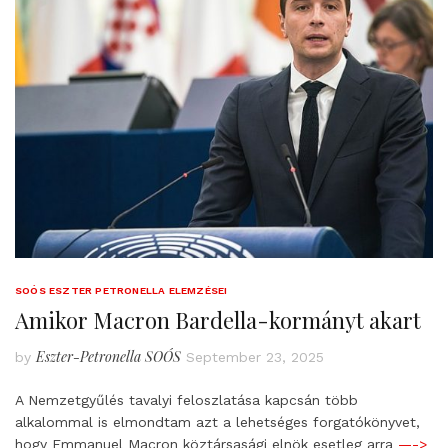
SOÓS ESZTER PETRONELLA ELEMZÉSEI
Amikor Macron Bardella-kormányt akart
Eszter-Petronella SOÓS
by
September 23, 2025
A Nemzetgyűlés tavalyi feloszlatása kapcsán több
alkalommal is elmondtam azt a lehetséges forgatókönyvet,
hogy Emmanuel Macron köztársasági elnök esetleg arra
—->