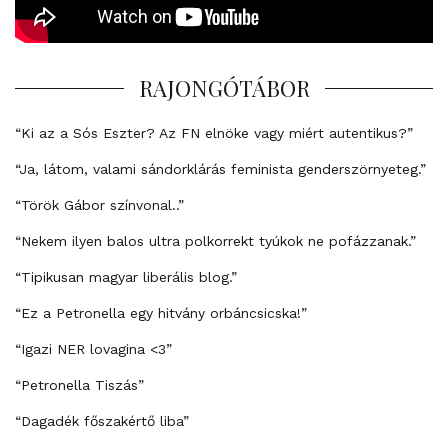
RAJONGÓTÁBOR
“Ki az a Sós Eszter? Az FN elnöke vagy miért autentikus?”
“Ja, látom, valami sándorklárás feminista genderszörnyeteg.”
“Török Gábor színvonal..”
“Nekem ilyen balos ultra polkorrekt tyúkok ne pofázzanak.”
“Tipikusan magyar liberális blog.”
“Ez a Petronella egy hitvány orbáncsicska!”
“Igazi NER lovagina <3”
“Petronella Tiszás”
“Dagadék főszakértő liba”