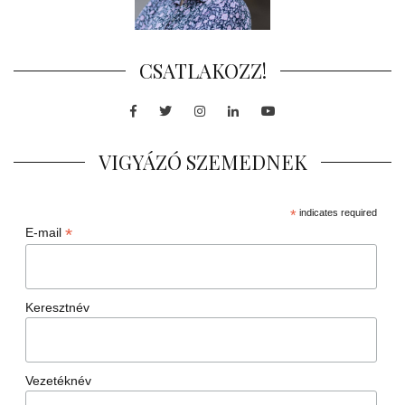
CSATLAKOZZ!
Facebook
Twitter
Instagram
LinkedIn
Youtube
VIGYÁZÓ SZEMEDNEK
*
indicates required
*
E-mail
Keresztnév
Vezetéknév