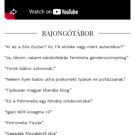
RAJONGÓTÁBOR
“Ki az a Sós Eszter? Az FN elnöke vagy miért autentikus?”
“Ja, látom, valami sándorklárás feminista genderszörnyeteg.”
“Török Gábor színvonal..”
“Nekem ilyen balos ultra polkorrekt tyúkok ne pofázzanak.”
“Tipikusan magyar liberális blog.”
“Ez a Petronella egy hitvány orbáncsicska!”
“Igazi NER lovagina <3”
“Petronella Tiszás”
“Dagadék főszakértő liba”