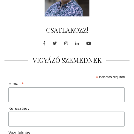
CSATLAKOZZ!
Facebook
Twitter
Instagram
LinkedIn
Youtube
VIGYÁZÓ SZEMEDNEK
*
indicates required
*
E-mail
Keresztnév
Vezetéknév