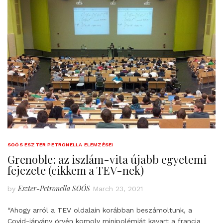
SOÓS ESZTER PETRONELLA ELEMZÉSEI
Grenoble: az iszlám-vita újabb egyetemi
fejezete (cikkem a TEV-nek)
Eszter-Petronella SOÓS
by
March 23, 2021
“Ahogy arról a TEV oldalain korábban beszámoltunk, a
Covid-járvány örvén komoly minipolémiát kavart a francia