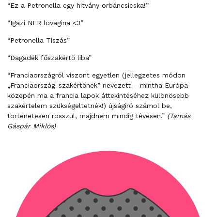
“Ez a Petronella egy hitvány orbáncsicska!”
“Igazi NER lovagina <3”
“Petronella Tiszás”
“Dagadék főszakértő liba”
“Franciaországról viszont egyetlen (jellegzetes módon
„Franciaország-szakértőnek” nevezett – mintha Európa
közepén ma a francia lapok áttekintéséhez különösebb
szakértelem szükségeltetnék!) újságíró számol be,
történetesen rosszul, majdnem mindig tévesen.”
(Tamás
Gáspár Miklós)