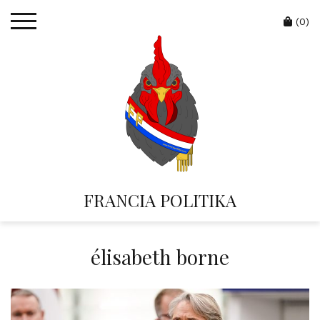
Skip
Cart
to
(0)
content
FRANCIA POLITIKA
élisabeth borne