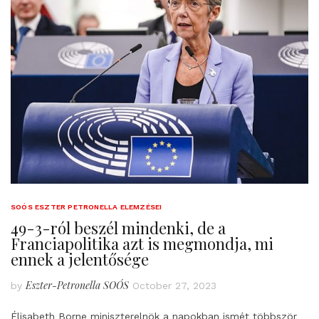
SOÓS ESZTER PETRONELLA ELEMZÉSEI
49-3-ról beszél mindenki, de a
Franciapolitika azt is megmondja, mi
ennek a jelentősége
Eszter-Petronella SOÓS
by
October 27, 2023
Élisabeth Borne miniszterelnök a napokban ismét többször