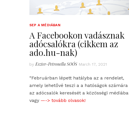
SEP A MÉDIÁBAN
A Facebookon vadásznak
adócsalókra (cikkem az
ado.hu-nak)
Eszter-Petronella SOÓS
by
March 17, 2021
“Februárban lépett hatályba az a rendelet,
amely lehetővé teszi a a hatóságok számára
az adócsalók keresését a közösségi médiába
vagy
—-> tovább olvasok!