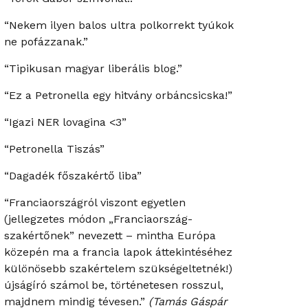
“Nekem ilyen balos ultra polkorrekt tyúkok
ne pofázzanak.”
“Tipikusan magyar liberális blog.”
“Ez a Petronella egy hitvány orbáncsicska!”
“Igazi NER lovagina <3”
“Petronella Tiszás”
“Dagadék főszakértő liba”
“Franciaországról viszont egyetlen
(jellegzetes módon „Franciaország-
szakértőnek” nevezett – mintha Európa
közepén ma a francia lapok áttekintéséhez
különösebb szakértelem szükségeltetnék!)
újságíró számol be, történetesen rosszul,
majdnem mindig tévesen.”
(Tamás Gáspár