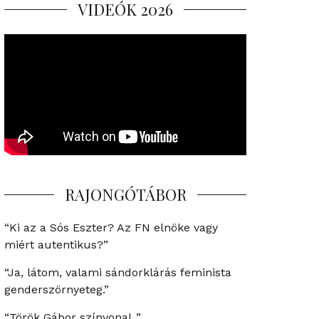
VIDEÓK 2026
RAJONGÓTÁBOR
“Ki az a Sós Eszter? Az FN elnöke vagy
miért autentikus?”
“Ja, látom, valami sándorklárás feminista
genderszörnyeteg.”
“Török Gábor színvonal..”