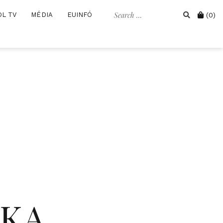
Search
Cart
OL TV
MÉDIA
EUINFÓ
(0)
for:
IKA