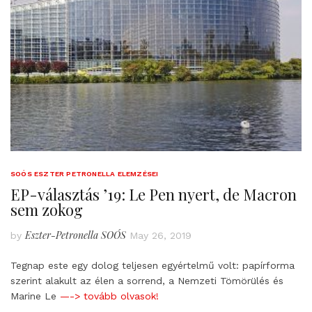
SOÓS ESZTER PETRONELLA ELEMZÉSEI
EP-választás ’19: Le Pen nyert, de Macron
sem zokog
Eszter-Petronella SOÓS
by
May 26, 2019
Tegnap este egy dolog teljesen egyértelmű volt: papírforma
szerint alakult az élen a sorrend, a Nemzeti Tömörülés és
Marine Le
—-> tovább olvasok!