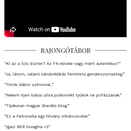
RAJONGÓTÁBOR
“Ki az a Sós Eszter? Az FN elnöke vagy miért autentikus?”
“Ja, látom, valami sándorklárás feminista genderszörnyeteg.”
“Török Gábor színvonal..”
“Nekem ilyen balos ultra polkorrekt tyúkok ne pofázzanak.”
“Tipikusan magyar liberális blog.”
“Ez a Petronella egy hitvány orbáncsicska!”
“Igazi NER lovagina <3”