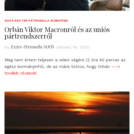
SOÓS ESZTER PETRONELLA ELEMZÉSEI
Orbán Viktor Macronról és az uniós
pártrendszerről
Eszter-Petronella SOÓS
by
January 19, 2020
Még nem értem teljesen a videó végére (2 óra 40 perces az
egész kormányinfó), de az máris biztos, hogy Orbán
—->
tovább olvasok!