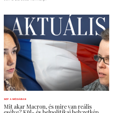
SEP A MÉDIÁBAN
Mit akar Macron, és mire van reális
esélye? Kül- és belpolitikai helyzetkép