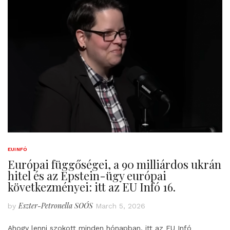
EUINFÓ
Európai függőségei, a 90 milliárdos ukrán
hitel és az Epstein-ügy európai
következményei: itt az EU Infó 16.
Eszter-Petronella SOÓS
by
March 5, 2026
Ahogy lenni szokott minden hónapban, itt az EU Infó