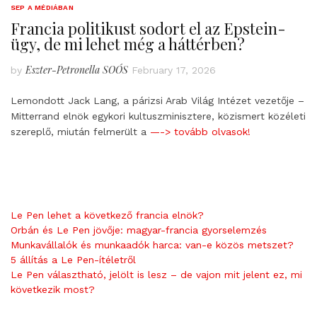
SEP A MÉDIÁBAN
Francia politikust sodort el az Epstein-
ügy, de mi lehet még a háttérben?
Eszter-Petronella SOÓS
by
February 17, 2026
Lemondott Jack Lang, a párizsi Arab Világ Intézet vezetője –
Mitterrand elnök egykori kultuszminisztere, közismert közéleti
szereplő, miután felmerült a
—-> tovább olvasok!
Le Pen lehet a következő francia elnök?
Orbán és Le Pen jövője: magyar-francia gyorselemzés
Munkavállalók és munkaadók harca: van-e közös metszet?
5 állítás a Le Pen-ítéletről
Le Pen választható, jelölt is lesz – de vajon mit jelent ez, mi
következik most?