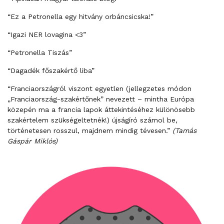
“Ez a Petronella egy hitvány orbáncsicska!”
“Igazi NER lovagina <3”
“Petronella Tiszás”
“Dagadék főszakértő liba”
“Franciaországról viszont egyetlen (jellegzetes módon
„Franciaország-szakértőnek” nevezett – mintha Európa
közepén ma a francia lapok áttekintéséhez különösebb
szakértelem szükségeltetnék!) újságíró számol be,
történetesen rosszul, majdnem mindig tévesen.”
(Tamás
Gáspár Miklós)