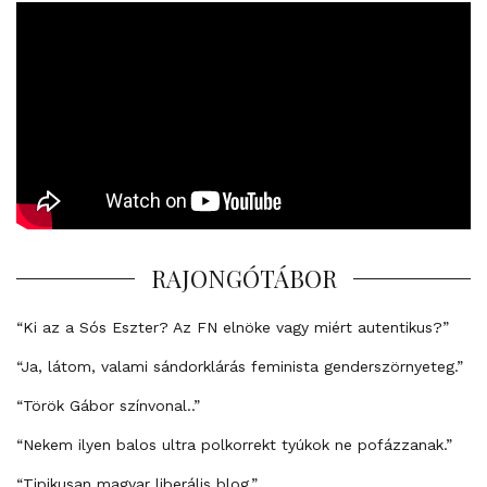
RAJONGÓTÁBOR
“Ki az a Sós Eszter? Az FN elnöke vagy miért autentikus?”
“Ja, látom, valami sándorklárás feminista genderszörnyeteg.”
“Török Gábor színvonal..”
“Nekem ilyen balos ultra polkorrekt tyúkok ne pofázzanak.”
“Tipikusan magyar liberális blog.”