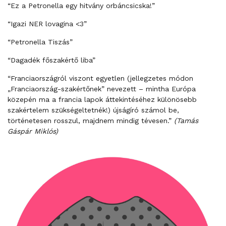
“Ez a Petronella egy hitvány orbáncsicska!”
“Igazi NER lovagina <3”
“Petronella Tiszás”
“Dagadék főszakértő liba”
“Franciaországról viszont egyetlen (jellegzetes módon
„Franciaország-szakértőnek” nevezett – mintha Európa
közepén ma a francia lapok áttekintéséhez különösebb
szakértelem szükségeltetnék!) újságíró számol be,
történetesen rosszul, majdnem mindig tévesen.”
(Tamás
Gáspár Miklós)