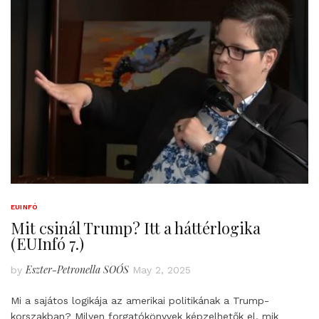
EUINFÓ
Mit csinál Trump? Itt a háttérlogika
(EUInfó 7.)
Eszter-Petronella SOÓS
by
May 2, 2025
Mi a sajátos logikája az amerikai politikának a Trump-
korszakban? Milyen forgatókönyvek képzelhetők el, mik