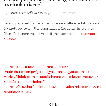
az elnök misére?
Eszter-Petronella SOÓS
by
September 23, 2023
Ferenc pápa két napos apostoli – nem állami – látogatásra
érkezett pénteken Franciaországba (leegyszerűsítve: nem
államfői, hanem vallási vezetői minőségében
—-> tovább
olvasok!
Le Pen lehet a következő francia elnök?
Orbán és Le Pen jövője: magyar-francia gyorselemzés
Munkavállalók és munkaadók harca: van-e közös metszet?
5 állítás a Le Pen-ítéletről
Le Pen választható, jelölt is lesz – de vajon mit jelent ez, mi
következik most?
SEP