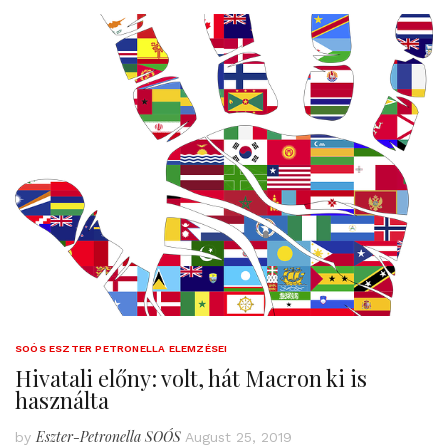
SOÓS ESZTER PETRONELLA ELEMZÉSEI
Hivatali előny: volt, hát Macron ki is
használta
Eszter-Petronella SOÓS
by
August 25, 2019