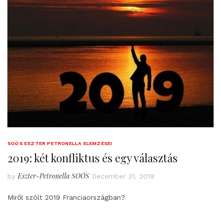
SOÓS ESZTER PETRONELLA ELEMZÉSEI
2019: két konfliktus és egy választás
Eszter-Petronella SOÓS
by
December 31, 2019
Miről szólt 2019 Franciaországban?