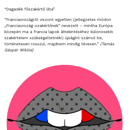
“Dagadék főszakértő liba”
“Franciaországról viszont egyetlen (jellegzetes módon
„Franciaország-szakértőnek” nevezett – mintha Európa
közepén ma a francia lapok áttekintéséhez különösebb
szakértelem szükségeltetnék!) újságíró számol be,
történetesen rosszul, majdnem mindig tévesen.”
(Tamás
Gáspár Miklós)