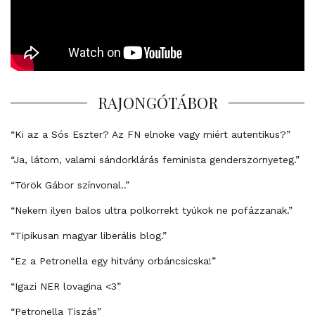
RAJONGÓTÁBOR
“Ki az a Sós Eszter? Az FN elnöke vagy miért autentikus?”
“Ja, látom, valami sándorklárás feminista genderszörnyeteg.”
“Török Gábor színvonal..”
“Nekem ilyen balos ultra polkorrekt tyúkok ne pofázzanak.”
“Tipikusan magyar liberális blog.”
“Ez a Petronella egy hitvány orbáncsicska!”
“Igazi NER lovagina <3”
“Petronella Tiszás”