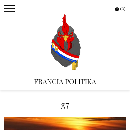
Skip
Cart
to
(0)
content
FRANCIA POLITIKA
g7