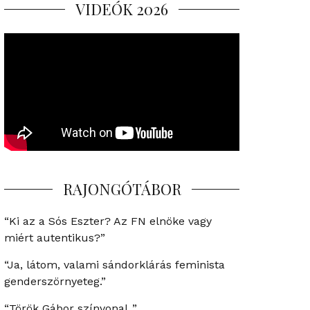
VIDEÓK 2026
RAJONGÓTÁBOR
“Ki az a Sós Eszter? Az FN elnöke vagy
miért autentikus?”
“Ja, látom, valami sándorklárás feminista
genderszörnyeteg.”
“Török Gábor színvonal..”