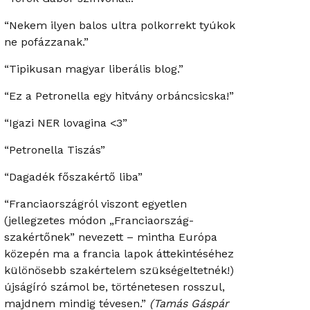
“Nekem ilyen balos ultra polkorrekt tyúkok
ne pofázzanak.”
“Tipikusan magyar liberális blog.”
“Ez a Petronella egy hitvány orbáncsicska!”
“Igazi NER lovagina <3”
“Petronella Tiszás”
“Dagadék főszakértő liba”
“Franciaországról viszont egyetlen
(jellegzetes módon „Franciaország-
szakértőnek” nevezett – mintha Európa
közepén ma a francia lapok áttekintéséhez
különösebb szakértelem szükségeltetnék!)
újságíró számol be, történetesen rosszul,
majdnem mindig tévesen.”
(Tamás Gáspár