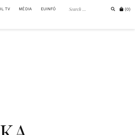
Search
Cart
OL TV
MÉDIA
EUINFÓ
(0)
for:
IKA