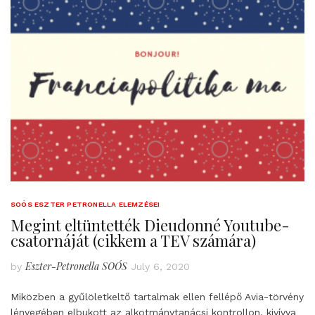
SOÓS ESZTER PETRONELLA ELEMZÉSEI
Megint eltüntették Dieudonné Youtube-
csatornáját (cikkem a TEV számára)
Eszter-Petronella SOÓS
by
July 6, 2020
Miközben a gyűlöletkeltő tartalmak ellen fellépő Avia-törvény
lényegében elbukott az alkotmánytanácsi kontrollon, kivívva