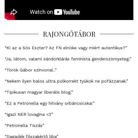
RAJONGÓTÁBOR
“Ki az a Sós Eszter? Az FN elnöke vagy miért autentikus?”
“Ja, látom, valami sándorklárás feminista genderszörnyeteg.”
“Török Gábor színvonal..”
“Nekem ilyen balos ultra polkorrekt tyúkok ne pofázzanak.”
“Tipikusan magyar liberális blog.”
“Ez a Petronella egy hitvány orbáncsicska!”
“Igazi NER lovagina <3”
“Petronella Tiszás”
“Dagadék főszakértő liba”