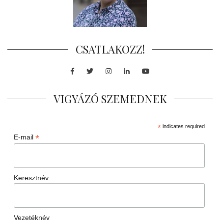
CSATLAKOZZ!
Facebook
Twitter
Instagram
LinkedIn
Youtube
VIGYÁZÓ SZEMEDNEK
*
indicates required
*
E-mail
Keresztnév
Vezetéknév