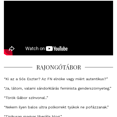
RAJONGÓTÁBOR
“Ki az a Sós Eszter? Az FN elnöke vagy miért autentikus?”
“Ja, látom, valami sándorklárás feminista genderszörnyeteg.”
“Török Gábor színvonal..”
“Nekem ilyen balos ultra polkorrekt tyúkok ne pofázzanak.”
“Tipikusan magyar liberális blog.”