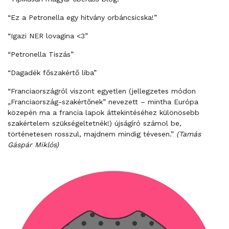
“Ez a Petronella egy hitvány orbáncsicska!”
“Igazi NER lovagina <3”
“Petronella Tiszás”
“Dagadék főszakértő liba”
“Franciaországról viszont egyetlen (jellegzetes módon
„Franciaország-szakértőnek” nevezett – mintha Európa
közepén ma a francia lapok áttekintéséhez különösebb
szakértelem szükségeltetnék!) újságíró számol be,
történetesen rosszul, majdnem mindig tévesen.”
(Tamás
Gáspár Miklós)