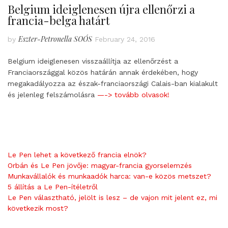
Belgium ideiglenesen újra ellenőrzi a
francia-belga határt
Eszter-Petronella SOÓS
by
February 24, 2016
Belgium ideiglenesen visszaállítja az ellenőrzést a
Franciaországgal közös határán annak érdekében, hogy
megakadályozza az észak-franciaországi Calais-ban kialakult
és jelenleg felszámolásra
—-> tovább olvasok!
Le Pen lehet a következő francia elnök?
Orbán és Le Pen jövője: magyar-francia gyorselemzés
Munkavállalók és munkaadók harca: van-e közös metszet?
5 állítás a Le Pen-ítéletről
Le Pen választható, jelölt is lesz – de vajon mit jelent ez, mi
következik most?