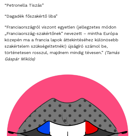
“Petronella Tiszás”
“Dagadék főszakértő liba”
“Franciaországról viszont egyetlen (jellegzetes módon
„Franciaország-szakértőnek” nevezett – mintha Európa
közepén ma a francia lapok áttekintéséhez különösebb
szakértelem szükségeltetnék!) újságíró számol be,
történetesen rosszul, majdnem mindig tévesen.”
(Tamás
Gáspár Miklós)