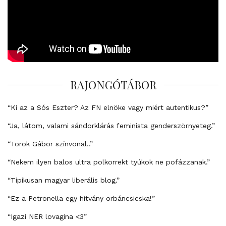
RAJONGÓTÁBOR
“Ki az a Sós Eszter? Az FN elnöke vagy miért autentikus?”
“Ja, látom, valami sándorklárás feminista genderszörnyeteg.”
“Török Gábor színvonal..”
“Nekem ilyen balos ultra polkorrekt tyúkok ne pofázzanak.”
“Tipikusan magyar liberális blog.”
“Ez a Petronella egy hitvány orbáncsicska!”
“Igazi NER lovagina <3”