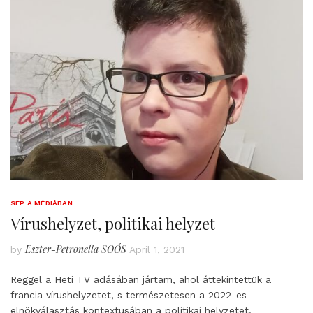
SEP A MÉDIÁBAN
Vírushelyzet, politikai helyzet
Eszter-Petronella SOÓS
by
April 1, 2021
Reggel a Heti TV adásában jártam, ahol áttekintettük a
francia vírushelyzetet, s természetesen a 2022-es
elnökválasztás kontextusában a politikai helyzetet.