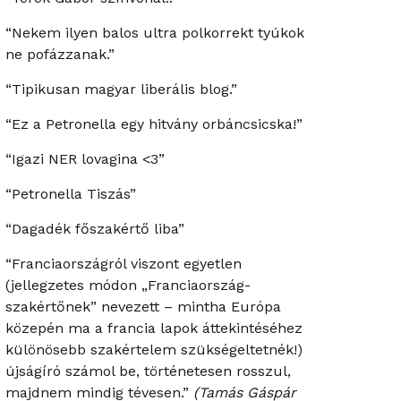
“Nekem ilyen balos ultra polkorrekt tyúkok
ne pofázzanak.”
“Tipikusan magyar liberális blog.”
“Ez a Petronella egy hitvány orbáncsicska!”
“Igazi NER lovagina <3”
“Petronella Tiszás”
“Dagadék főszakértő liba”
“Franciaországról viszont egyetlen
(jellegzetes módon „Franciaország-
szakértőnek” nevezett – mintha Európa
közepén ma a francia lapok áttekintéséhez
különösebb szakértelem szükségeltetnék!)
újságíró számol be, történetesen rosszul,
majdnem mindig tévesen.”
(Tamás Gáspár