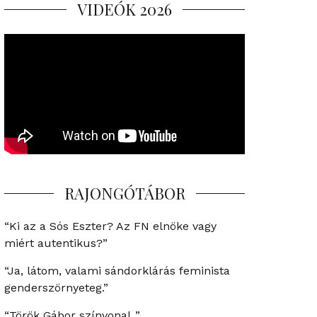
VIDEÓK 2026
RAJONGÓTÁBOR
“Ki az a Sós Eszter? Az FN elnöke vagy
miért autentikus?”
“Ja, látom, valami sándorklárás feminista
genderszörnyeteg.”
“Török Gábor színvonal..”