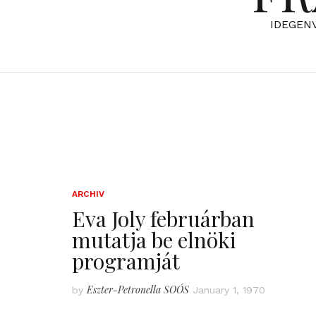
IDEGEN
ARCHIV
Eva Joly februárban
mutatja be elnöki
programját
Eszter-Petronella SOÓS
by
January 1, 1970