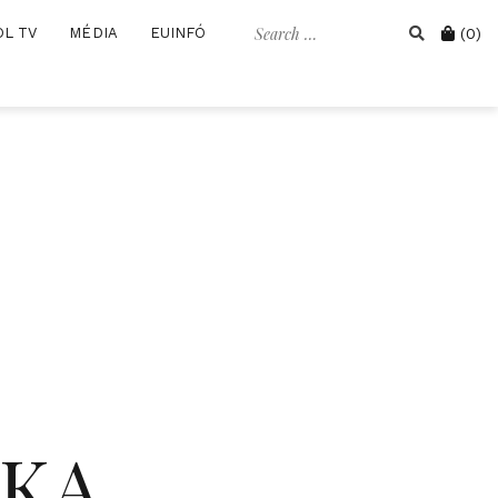
Search
Cart
OL TV
MÉDIA
EUINFÓ
(0)
for:
IKA