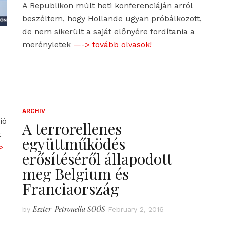
A Republikon múlt heti konferenciáján arról
beszéltem, hogy Hollande ugyan próbálkozott,
de nem sikerült a saját előnyére fordítania a
merényletek
—-> tovább olvasok!
ARCHIV
ió
A terrorellenes
t
együttműködés
>
erősítéséről állapodott
meg Belgium és
Franciaország
Eszter-Petronella SOÓS
by
February 2, 2016