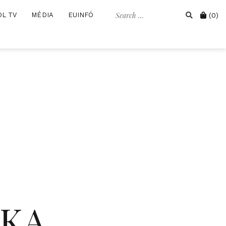
Search
Cart
OL TV
MÉDIA
EUINFÓ
(0)
for:
IKA