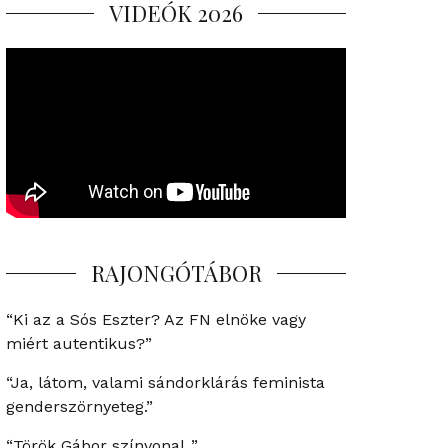
VIDEÓK 2026
RAJONGÓTÁBOR
“Ki az a Sós Eszter? Az FN elnöke vagy
miért autentikus?”
“Ja, látom, valami sándorklárás feminista
genderszörnyeteg.”
“Török Gábor színvonal..”