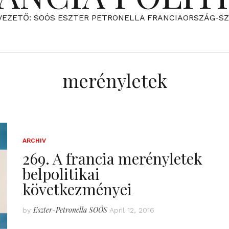
VEZETŐ: SOÓS ESZTER PETRONELLA FRANCIAORSZÁG-S
merényletek
ARCHIV
269. A francia merényletek
belpolitikai
következményei
Eszter-Petronella SOÓS
by
April 12, 2016