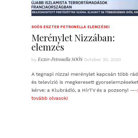
SOÓS ESZTER PETRONELLA ELEMZÉSEI
Merénylet Nizzában:
elemzés
Eszter-Petronella SOÓS
by
October 30, 2020
A tegnapi nizzai merénylet kapcsán több rád
és televízió is megkeresett gyorselemzéseke
kérve: a Klubrádió, a HírTV és a pozsonyi
—-
tovább olvasok!