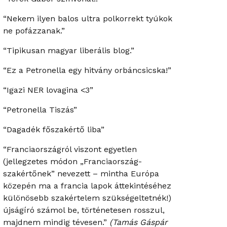
“Nekem ilyen balos ultra polkorrekt tyúkok
ne pofázzanak.”
“Tipikusan magyar liberális blog.”
“Ez a Petronella egy hitvány orbáncsicska!”
“Igazi NER lovagina <3”
“Petronella Tiszás”
“Dagadék főszakértő liba”
“Franciaországról viszont egyetlen
(jellegzetes módon „Franciaország-
szakértőnek” nevezett – mintha Európa
közepén ma a francia lapok áttekintéséhez
különösebb szakértelem szükségeltetnék!)
újságíró számol be, történetesen rosszul,
majdnem mindig tévesen.”
(Tamás Gáspár