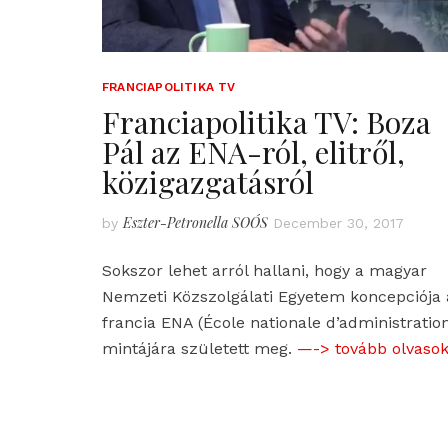
FRANCIAPOLITIKA TV
Franciapolitika TV: Boza
Pál az ENA-ról, elitről,
közigazgatásról
Eszter-Petronella SOÓS
by
December 30, 2017
Sokszor lehet arról hallani, hogy a magyar
Nemzeti Közszolgálati Egyetem koncepciója 
francia ENA (École nationale d’administratio
mintájára született meg.
—-> tovább olvasok