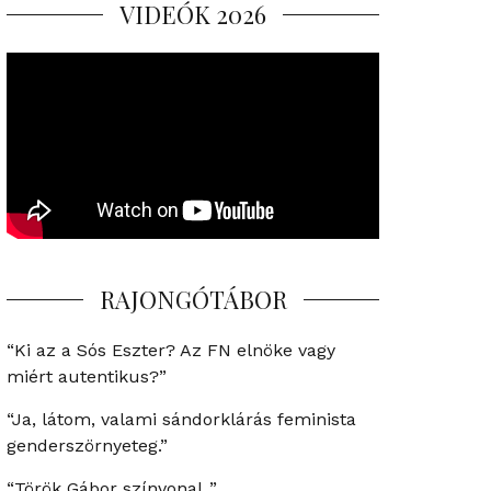
VIDEÓK 2026
RAJONGÓTÁBOR
“Ki az a Sós Eszter? Az FN elnöke vagy
miért autentikus?”
“Ja, látom, valami sándorklárás feminista
genderszörnyeteg.”
“Török Gábor színvonal..”