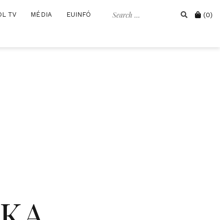
Search
Cart
OL TV
MÉDIA
EUINFÓ
(0)
for:
IKA