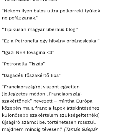
“Nekem ilyen balos ultra polkorrekt tyúkok
ne pofázzanak.”
“Tipikusan magyar liberális blog.”
“Ez a Petronella egy hitvány orbáncsicska!”
“Igazi NER lovagina <3”
“Petronella Tiszás”
“Dagadék főszakértő liba”
“Franciaországról viszont egyetlen
(jellegzetes módon „Franciaország-
szakértőnek” nevezett – mintha Európa
közepén ma a francia lapok áttekintéséhez
különösebb szakértelem szükségeltetnék!)
újságíró számol be, történetesen rosszul,
majdnem mindig tévesen.”
(Tamás Gáspár