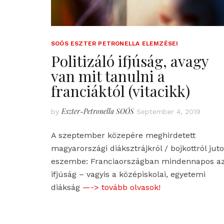
SOÓS ESZTER PETRONELLA ELEMZÉSEI
Politizáló ifjúság, avagy
van mit tanulni a
franciáktól (vitacikk)
Eszter-Petronella SOÓS
by
September 4, 2019
A szeptember közepére meghirdetett
magyarországi diáksztrájkról / bojkottról juto
eszembe: Franciaországban mindennapos a
ifjúság – vagyis a középiskolai, egyetemi
diákság
—-> tovább olvasok!