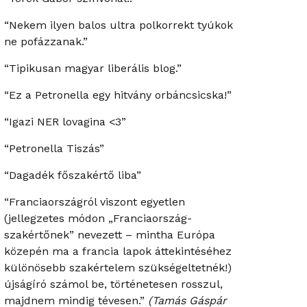
“Nekem ilyen balos ultra polkorrekt tyúkok
ne pofázzanak.”
“Tipikusan magyar liberális blog.”
“Ez a Petronella egy hitvány orbáncsicska!”
“Igazi NER lovagina <3”
“Petronella Tiszás”
“Dagadék főszakértő liba”
“Franciaországról viszont egyetlen
(jellegzetes módon „Franciaország-
szakértőnek” nevezett – mintha Európa
közepén ma a francia lapok áttekintéséhez
különösebb szakértelem szükségeltetnék!)
újságíró számol be, történetesen rosszul,
majdnem mindig tévesen.”
(Tamás Gáspár