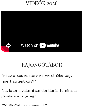
VIDEÓK 2026
RAJONGÓTÁBOR
“Ki az a Sós Eszter? Az FN elnöke vagy
miért autentikus?”
“Ja, látom, valami sándorklárás feminista
genderszörnyeteg.”
“Török Gábor színvonal..”