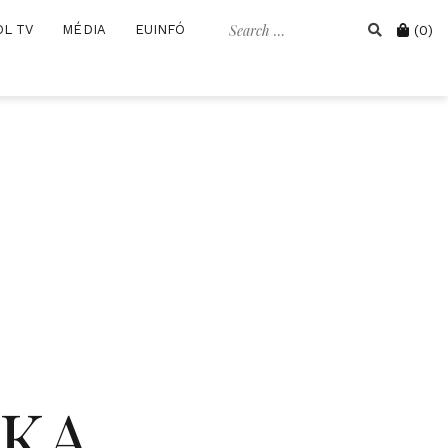
Search
Cart
OL TV
MÉDIA
EUINFÓ
(0)
for:
IKA