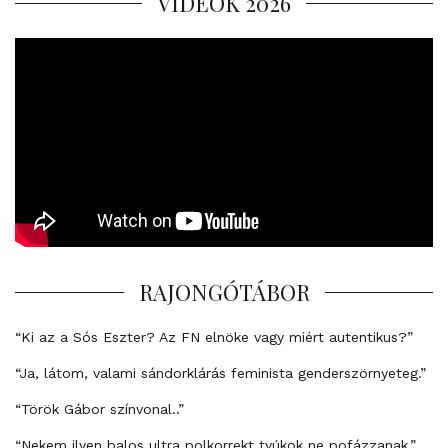
VIDEÓK 2026
RAJONGÓTÁBOR
“Ki az a Sós Eszter? Az FN elnöke vagy miért autentikus?”
“Ja, látom, valami sándorklárás feminista genderszörnyeteg.”
“Török Gábor színvonal..”
“Nekem ilyen balos ultra polkorrekt tyúkok ne pofázzanak.”