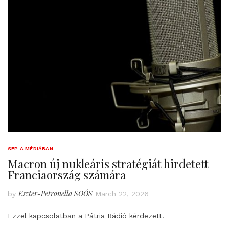
SEP A MÉDIÁBAN
Macron új nukleáris stratégiát hirdetett
Franciaország számára
Eszter-Petronella SOÓS
by
March 22, 2026
Ezzel kapcsolatban a Pátria Rádió kérdezett.