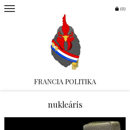
Skip
Cart
to
(0)
content
FRANCIA POLITIKA
nukleáris