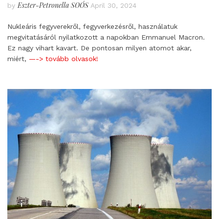
Eszter-Petronella SOÓS
by
April 30, 2024
Nukleáris fegyverekről, fegyverkezésről, használatuk
megvitatásáról nyilatkozott a napokban Emmanuel Macron.
Ez nagy vihart kavart. De pontosan milyen atomot akar,
miért,
—-> tovább olvasok!