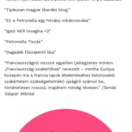
“Tipikusan magyar liberális blog.”
“Ez a Petronella egy hitvány orbáncsicska!”
“Igazi NER lovagina <3”
“Petronella Tiszás”
“Dagadék főszakértő liba”
“Franciaországról viszont egyetlen (jellegzetes módon
„Franciaország-szakértőnek” nevezett – mintha Európa
közepén ma a francia lapok áttekintéséhez különösebb
szakértelem szükségeltetnék!) újságíró számol be,
történetesen rosszul, majdnem mindig tévesen.”
(Tamás
Gáspár Miklós)