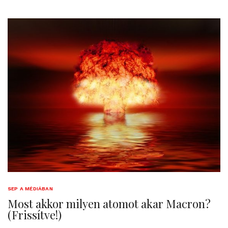
SEP A MÉDIÁBAN
Most akkor milyen atomot akar Macron?
(Frissítve!)