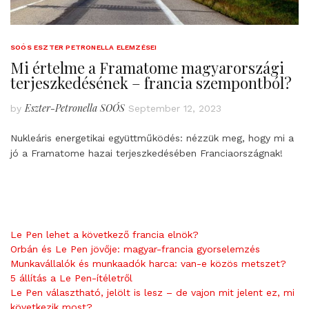
SOÓS ESZTER PETRONELLA ELEMZÉSEI
Mi értelme a Framatome magyarországi
terjeszkedésének – francia szempontból?
Eszter-Petronella SOÓS
by
September 12, 2023
Nukleáris energetikai együttműködés: nézzük meg, hogy mi a
jó a Framatome hazai terjeszkedésében Franciaországnak!
Le Pen lehet a következő francia elnök?
Orbán és Le Pen jövője: magyar-francia gyorselemzés
Munkavállalók és munkaadók harca: van-e közös metszet?
5 állítás a Le Pen-ítéletről
Le Pen választható, jelölt is lesz – de vajon mit jelent ez, mi
következik most?