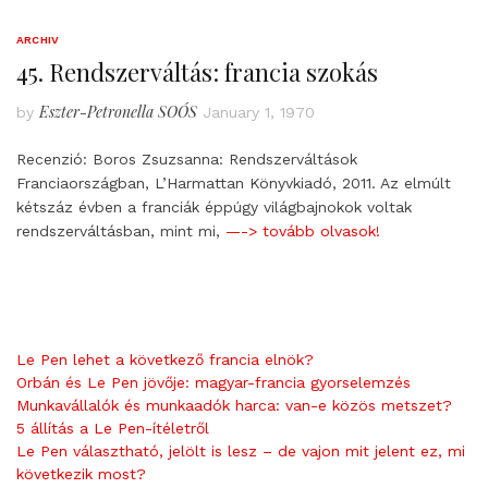
ARCHIV
45. Rendszerváltás: francia szokás
Eszter-Petronella SOÓS
by
January 1, 1970
Recenzió: Boros Zsuzsanna: Rendszerváltások
Franciaországban, L’Harmattan Könyvkiadó, 2011. Az elmúlt
kétszáz évben a franciák éppúgy világbajnokok voltak
rendszerváltásban, mint mi,
—-> tovább olvasok!
Le Pen lehet a következő francia elnök?
Orbán és Le Pen jövője: magyar-francia gyorselemzés
Munkavállalók és munkaadók harca: van-e közös metszet?
5 állítás a Le Pen-ítéletről
Le Pen választható, jelölt is lesz – de vajon mit jelent ez, mi
következik most?