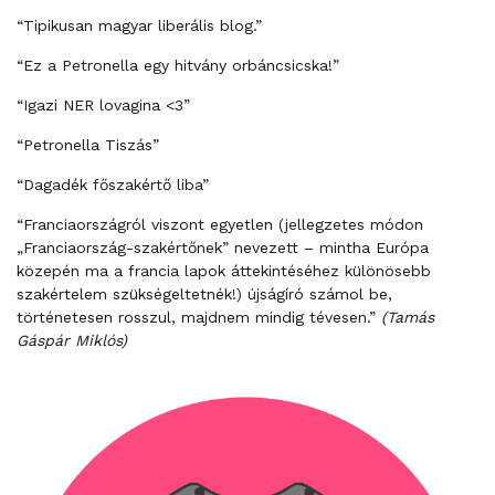
“Tipikusan magyar liberális blog.”
“Ez a Petronella egy hitvány orbáncsicska!”
“Igazi NER lovagina <3”
“Petronella Tiszás”
“Dagadék főszakértő liba”
“Franciaországról viszont egyetlen (jellegzetes módon
„Franciaország-szakértőnek” nevezett – mintha Európa
közepén ma a francia lapok áttekintéséhez különösebb
szakértelem szükségeltetnék!) újságíró számol be,
történetesen rosszul, majdnem mindig tévesen.”
(Tamás
Gáspár Miklós)