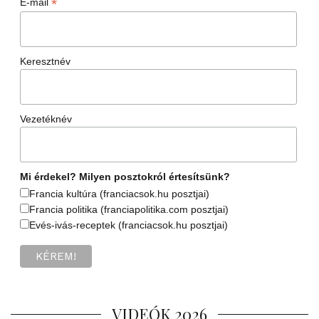
*
E-mail
Keresztnév
Vezetéknév
Mi érdekel? Milyen posztokról értesítsünk?
Francia kultúra (franciacsok.hu posztjai)
Francia politika (franciapolitika.com posztjai)
Evés-ivás-receptek (franciacsok.hu posztjai)
VIDEÓK 2026