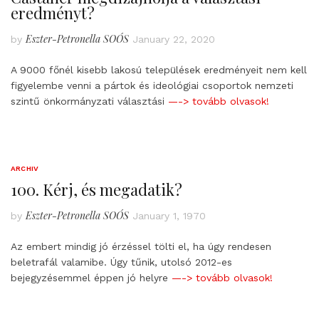
eredményt?
Eszter-Petronella SOÓS
by
January 22, 2020
A 9000 főnél kisebb lakosú települések eredményeit nem kell
figyelembe venni a pártok és ideológiai csoportok nemzeti
szintű önkormányzati választási
—-> tovább olvasok!
ARCHIV
100. Kérj, és megadatik?
Eszter-Petronella SOÓS
by
January 1, 1970
Az embert mindig jó érzéssel tölti el, ha úgy rendesen
beletrafál valamibe. Úgy tűnik, utolsó 2012-es
bejegyzésemmel éppen jó helyre
—-> tovább olvasok!