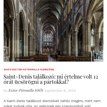
SOÓS ESZTER PETRONELLA ELEMZÉSEI
Saint-Denis találkozó: mi értelme volt 12
órát ücsörögni a pártokkal?
Eszter-Petronella SOÓS
by
September 8, 2023
A Saint-Denis találkozó elemzését nehéz megírni, mert nem
sokat tudunk róla. Az egésznek egy szempontból volt