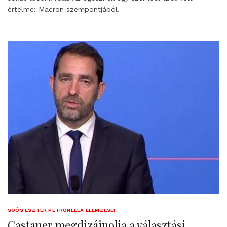
értelme: Macron szempontjából.
SOÓS ESZTER PETRONELLA ELEMZÉSEI
Castaner megdizájnolja a választási