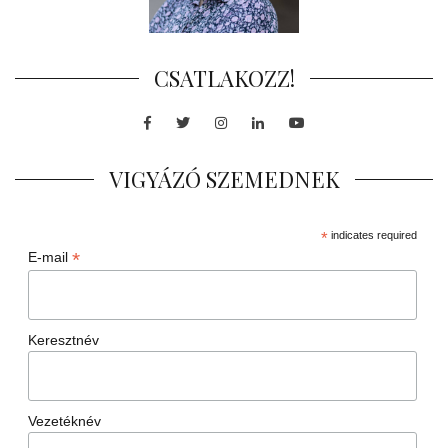
CSATLAKOZZ!
Facebook
Twitter
Instagram
LinkedIn
Youtube
VIGYÁZÓ SZEMEDNEK
*
indicates required
*
E-mail
Keresztnév
Vezetéknév