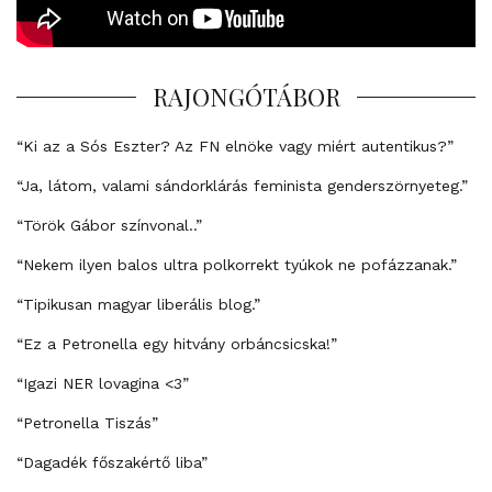
RAJONGÓTÁBOR
“Ki az a Sós Eszter? Az FN elnöke vagy miért autentikus?”
“Ja, látom, valami sándorklárás feminista genderszörnyeteg.”
“Török Gábor színvonal..”
“Nekem ilyen balos ultra polkorrekt tyúkok ne pofázzanak.”
“Tipikusan magyar liberális blog.”
“Ez a Petronella egy hitvány orbáncsicska!”
“Igazi NER lovagina <3”
“Petronella Tiszás”
“Dagadék főszakértő liba”