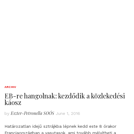
ARCHIV
EB-re hangolnak: kezdődik a közlekedési
káosz
Eszter-Petronella SOÓS
by
June 1, 2016
Határozatlan idejű sztrájkba lépnek kedd este 8 órakor
Franciaországban a vasutasok, ami tovább mélyítheti a