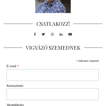
CSATLAKOZZ!
Facebook
Twitter
Instagram
LinkedIn
Youtube
VIGYÁZÓ SZEMEDNEK
*
indicates required
*
E-mail
Keresztnév
Vezetéknév