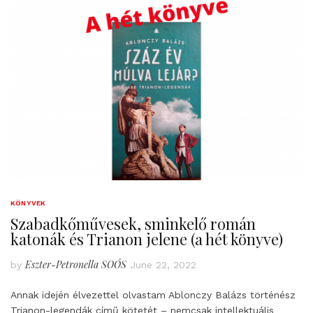
KÖNYVEK
Szabadkőművesek, sminkelő román
katonák és Trianon jelene (a hét könyve)
Eszter-Petronella SOÓS
by
June 22, 2022
Annak idején élvezettel olvastam Ablonczy Balázs történész
Trianon-legendák című kötetét – nemcsak intellektuális