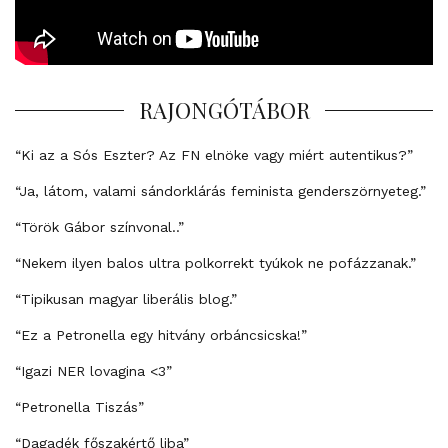
RAJONGÓTÁBOR
“Ki az a Sós Eszter? Az FN elnöke vagy miért autentikus?”
“Ja, látom, valami sándorklárás feminista genderszörnyeteg.”
“Török Gábor színvonal..”
“Nekem ilyen balos ultra polkorrekt tyúkok ne pofázzanak.”
“Tipikusan magyar liberális blog.”
“Ez a Petronella egy hitvány orbáncsicska!”
“Igazi NER lovagina <3”
“Petronella Tiszás”
“Dagadék főszakértő liba”