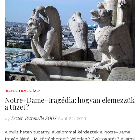
HELYEK, FILMEK, ÍZEK
Notre-Dame-tragédia: hogyan elemezzük
a tüzet?
Eszter-Petronella SOÓS
by
April 24, 2019
A múlt héten tucatnyi alkalommal kérdeztek a Notre-Dame
tragédiájáról. Mi történhetett? Véletlen? Gyújtogatás? Akármi