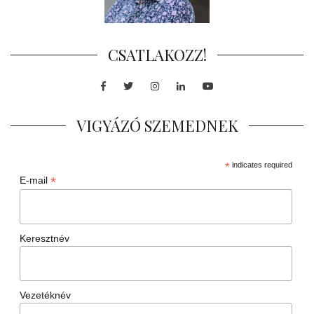
CSATLAKOZZ!
Facebook
Twitter
Instagram
LinkedIn
Youtube
VIGYÁZÓ SZEMEDNEK
*
indicates required
*
E-mail
Keresztnév
Vezetéknév