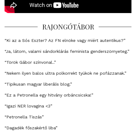
RAJONGÓTÁBOR
“Ki az a Sós Eszter? Az FN elnöke vagy miért autentikus?”
“Ja, látom, valami sándorklárás feminista genderszörnyeteg.”
“Török Gábor színvonal..”
“Nekem ilyen balos ultra polkorrekt tyúkok ne pofázzanak.”
“Tipikusan magyar liberális blog.”
“Ez a Petronella egy hitvány orbáncsicska!”
“Igazi NER lovagina <3”
“Petronella Tiszás”
“Dagadék főszakértő liba”