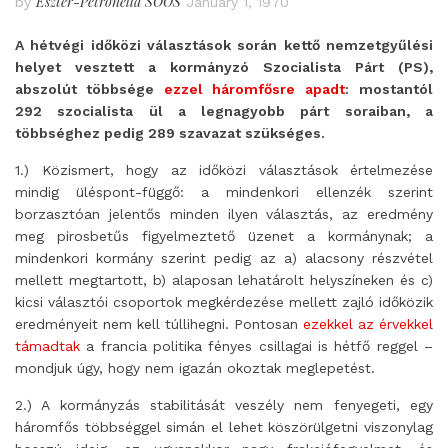
Eszter-Petronella SOÓS
by
January 1, 1970
A hétvégi időközi választások során kettő nemzetgyűlési
helyet vesztett a kormányzó Szocialista Párt (PS),
abszolút többsége
ezzel háromfősre apadt
:
mostantól
292 szocialista ül a legnagyobb párt soraiban, a
többséghez pedig 289 szavazat szükséges.
1.) Közismert, hogy az időközi választások értelmezése
mindig üléspont-függő: a mindenkori ellenzék szerint
borzasztóan jelentős minden ilyen választás, az eredmény
meg pirosbetűs figyelmeztető üzenet a kormánynak; a
mindenkori kormány szerint pedig az a) alacsony részvétel
mellett megtartott, b) alaposan lehatárolt helyszíneken és c)
kicsi választói csoportok megkérdezése mellett zajló időközik
eredményeit nem kell túllihegni. Pontosan
ezekkel az érvekkel
támadtak
a francia politika fényes csillagai is hétfő reggel –
mondjuk úgy, hogy nem igazán okoztak meglepetést.
2.) A kormányzás stabilitását veszély nem fenyegeti, egy
háromfős többséggel simán el lehet köszörülgetni viszonylag