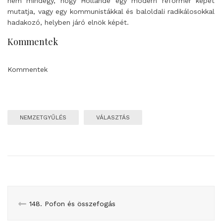
nem mindegy, hogy Hollande egy modern reformer képét
mutatja, vagy egy kommunistákkal és baloldali radikálosokkal
hadakozó, helyben járó elnök képét.
Kommentek
Kommentek
NEMZETGYŰLÉS
VÁLASZTÁS
148. Pofon és összefogás