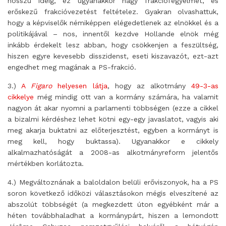
hosszú ideig, ez ugyanakkor nagy frakciófegyelmet, és
erőskezű frakcióvezetést feltételez. Gyakran olvashattuk,
hogy a képviselők némiképpen elégedetlenek az elnökkel és a
politikájával – nos, innentől kezdve Hollande elnök még
inkább érdekelt lesz abban, hogy csökkenjen a feszültség,
hiszen egyre kevesebb disszidenst, eseti kiszavazót, ezt-azt
engedhet meg magának a PS-frakció.
3.)
A
Figaro
helyesen látja
, hogy az alkotmány
49-3-as
cikkelye
még mindig ott van a kormány számára, ha valamit
nagyon át akar nyomni a parlamenti többségen (ezze a cikkel
a bizalmi kérdéshez lehet kötni egy-egy javaslatot, vagyis aki
meg akarja buktatni az előterjesztést, egyben a kormányt is
meg kell, hogy buktassa). Ugyanakkor e cikkely
alkalmazhatóságát a 2008-as alkotmányreform jelentős
mértékben korlátozta.
4.) Megváltoznának a baloldalon belüli erőviszonyok, ha a PS
soron következő időközi választásokon mégis elveszítené az
abszolút többségét (a megkezdett úton egyébként már a
héten továbbhaladhat a kormánypárt, hiszen a lemondott