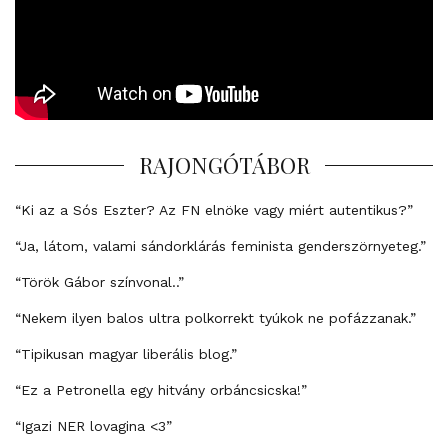
RAJONGÓTÁBOR
“Ki az a Sós Eszter? Az FN elnöke vagy miért autentikus?”
“Ja, látom, valami sándorklárás feminista genderszörnyeteg.”
“Török Gábor színvonal..”
“Nekem ilyen balos ultra polkorrekt tyúkok ne pofázzanak.”
“Tipikusan magyar liberális blog.”
“Ez a Petronella egy hitvány orbáncsicska!”
“Igazi NER lovagina <3”