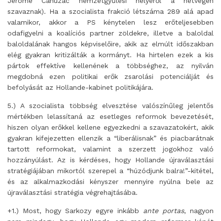
Jérôme Cahuzac nemzetgyűlési helyéről a hétvégén
szavaznak). Ha a szocialista frakció létszáma 289 alá apad
valamikor, akkor a PS kénytelen lesz erőteljesebben
odafigyelni a koalíciós partner zöldekre, illetve a baloldal
baloldalának hangos képviselőire, akik az elmúlt időszakban
elég gyakran kritizálták a kormányt. Ha hirtelen ezek a kis
pártok effektíve kellenének a többséghez, az nyilván
megdobná ezen politikai erők zsarolási potenciálját és
befolyását az Hollande-kabinet politikájára.
5.) A szocialista többség elvesztése valószínűleg jelentős
mértékben lelassítaná az esetleges reformok bevezetését,
hiszen olyan erőkkel kellene egyezkedni a szavazatokért, akik
gyakran kifejezetten ellenzik a “liberálisnak” és piacbarátnak
tartott reformokat, valamint a szerzett jogokhoz való
hozzányúlást. Az is kérdéses, hogy Hollande újraválasztási
stratégiájában mikortól szerepel a “húzódjunk balra!”-kitétel,
és az alkalmazkodási kényszer mennyire nyúlna bele az
újraválasztási stratégia végrehajtásába.
+1.) Most, hogy Sarkozy egyre inkább
ante portas
, nagyon