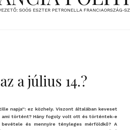
VEZETŐ: SOÓS ESZTER PETRONELLA FRANCIAORSZÁG-S
az a július 14.?
tille napja”: ez közhely. Viszont általában keveset
 ami történt? Hány fogoly volt ott és történtek-e
e bevétele és mennyire tényleges mérföldkő? A