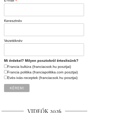
*
E-mail
Keresztnév
Vezetéknév
Mi érdekel? Milyen posztokról értesítsünk?
Francia kultúra (franciacsok.hu posztjai)
Francia politika (franciapolitika.com posztjai)
Evés-ivás-receptek (franciacsok.hu posztjai)
VIDEÓK 2026