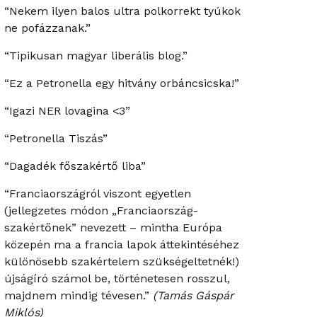
“Nekem ilyen balos ultra polkorrekt tyúkok
ne pofázzanak.”
“Tipikusan magyar liberális blog.”
“Ez a Petronella egy hitvány orbáncsicska!”
“Igazi NER lovagina <3”
“Petronella Tiszás”
“Dagadék főszakértő liba”
“Franciaországról viszont egyetlen
(jellegzetes módon „Franciaország-
szakértőnek” nevezett – mintha Európa
közepén ma a francia lapok áttekintéséhez
különösebb szakértelem szükségeltetnék!)
újságíró számol be, történetesen rosszul,
majdnem mindig tévesen.”
(Tamás Gáspár
Miklós)