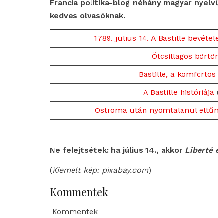
Francia politika-blog néhány magyar nyelvű
kedves olvasóknak.
1789. július 14. A Bastille bevétel
Ötcsillagos börtön
Bastille, a komfortos
A Bastille históriája
(
Ostroma után nyomtalanul eltűnt
Ne felejtsétek: ha július 14., akkor
Liberté é
(
Kiemelt kép: pixabay.com
)
Kommentek
Kommentek