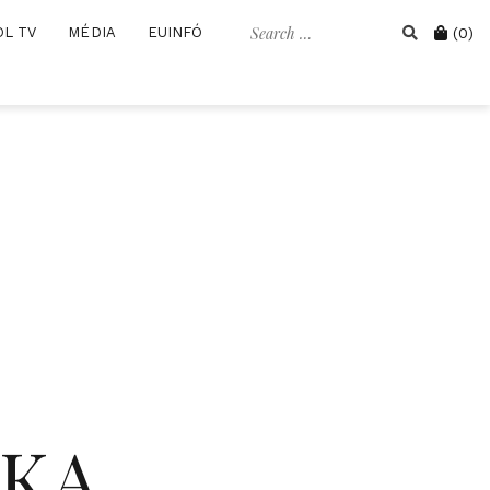
Search
Cart
OL TV
MÉDIA
EUINFÓ
(0)
for:
IKA