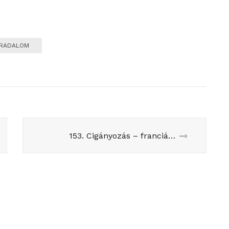
RRADALOM
153. Cigányozás – franciásan?