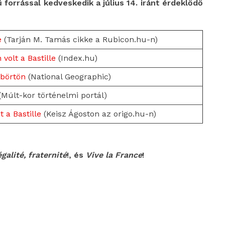
 forrással kedveskedik a július 14. iránt érdeklődő
e
(Tarján M. Tamás cikke a Rubicon.hu-n)
 volt a Bastille
(Index.hu)
 börtön
(National Geographic)
Múlt-kor történelmi portál)
 a Bastille
(Keisz Ágoston az origo.hu-n)
galité, fraternité
!, és
Vive la France
!