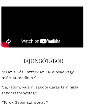
RAJONGÓTÁBOR
“Ki az a Sós Eszter? Az FN elnöke vagy
miért autentikus?”
“Ja, látom, valami sándorklárás feminista
genderszörnyeteg.”
“Török Gábor színvonal..”