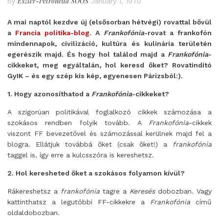
Eszter-Petronella SOÓS
by
January 1, 1970
A mai naptól kezdve új (elsősorban hétvégi) rovattal bővül
a
Francia politika-blog
. A
Frankofónia
-rovat a frankofón
mindennapok, civilizáció, kultúra és kulinária területén
egerészik majd. És hogy hol találod majd a
Frankofónia
-
cikkeket, meg egyáltalán, hol keresd őket? Rovatindító
GyIK – és egy szép kis kép, egyenesen Párizsból:).
1. Hogy azonosíthatod a
Frankofónia
-cikkeket?
A szigorúan politikával foglalkozó cikkek számozása a
szokásos rendben folyik tovább. A
Frankofónia
-cikkek
viszont FF bevezetővel és számozással kerülnek majd fel a
blogra. Ellátjuk továbbá őket (csak őket!) a
frankofónia
taggel is, így erre a kulcsszóra is kereshetsz.
2. Hol keresheted őket a szokásos folyamon kívül?
Rákereshetsz a
frankofónia
tagre a
Keresés
dobozban. Vagy
kattinthatsz a legutóbbi FF-cikkekre a
Frankofónia
című
oldaldobozban.