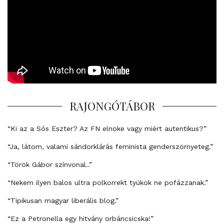
RAJONGÓTÁBOR
“Ki az a Sós Eszter? Az FN elnöke vagy miért autentikus?”
“Ja, látom, valami sándorklárás feminista genderszörnyeteg.”
“Török Gábor színvonal..”
“Nekem ilyen balos ultra polkorrekt tyúkok ne pofázzanak.”
“Tipikusan magyar liberális blog.”
“Ez a Petronella egy hitvány orbáncsicska!”