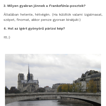
3. Milyen gyakran jönnek a
Frankofónia
-posztok?
Általában hetente, hétvégén. (Ha küldtök valami izgalmasat,
szépet, finomat, akkor persze gyorsan kirakjuk!:)
4. Hol az ígért gyönyörű párizsi kép?
Itt.:)