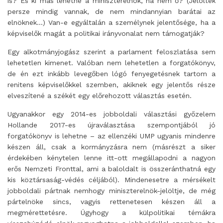
is? És ki más lehetne a miniszterelnök, ha nem ő? (Jelöltek
persze mindig vannak, de nem mindannyian barátai az
elnöknek…) Van-e egyáltalán a személynek jelentősége, ha a
képviselők magát a politikai irányvonalat nem támogatják?
Egy alkotmányjogász szerint a parlament feloszlatása sem
lehetetlen kimenet. Valóban nem lehetetlen a forgatókönyv,
de én ezt inkább levegőben lógó fenyegetésnek tartom a
renitens képviselőkkel szemben, akiknek egy jelentős része
elveszítené a székét egy előrehozott választás esetén.
Ugyanakkor egy 2014-es jobboldali választási győzelem
Hollande 2017-es újraválasztása szempontjából jó
forgatókönyv is lehetne – az ellenzéki UMP ugyanis mindenre
készen áll, csak a kormányzásra nem (másrészt a siker
érdekében kénytelen lenne itt-ott megállapodni a nagyon
erős Nemzeti Fronttal, ami a baloldalt is összeránthatná egy
kis köztársaság-védés céljából). Mindenesetre a mérsékelt
jobboldali pártnak nemhogy miniszterelnök-jelöltje, de még
pártelnöke sincs, vagyis rettenetesen készen áll a
megmérettetésre. Úgyhogy a külpolitikai témákra