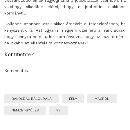
visszahúzódó elnök ragyoghatna a jobboldallal szemben, ha
valahogy sikerülne elérni, hogy a jobboldal alakítson
kormányt…
Hollande azonban csak akkor érdekelt a feloszlatásban, ha
kényszerítik rá. Azt ugyanis mégsem üzenheti a franciáknak,
hogy “annyira nem tudok kormányozni, hogy azt szeretném,
ha inkább az ellenfeleim kormányoznának”.
Kommentek
Kommentek
BALOLDAL BALOLDALA
EELV
MACRON
NEMZETGYŰLÉS
PS