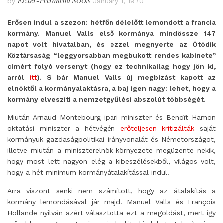
Eszter-Petronella SOÓS
by
January 1, 1970
Erősen indul a szezon: hétfőn délelőtt lemondott a francia
kormány. Manuel Valls első kormánya mindössze 147
napot volt hivatalban, és ezzel megnyerte az Ötödik
Köztársaság “leggyorsabban megbukott rendes kabinete”
címért folyó versenyt (hogy ez technikailag hogy jön ki,
arról
itt
). S bár Manuel Valls új megbízást kapott az
elnöktől a kormányalaktásra, a baj igen nagy: lehet, hogy a
kormány elveszíti a nemzetgyűlési abszolút többségét.
Miután Arnaud Montebourg ipari miniszter és Benoît Hamon
oktatási miniszter a hétvégén
erőteljesen kritizálták
saját
kormányuk gazdaságpolitikai irányvonalát és Németországot,
illetve miután a miniszterelnök környezete megüzente nekik,
hogy most lett nagyon elég a kibeszélésekből, világos volt,
hogy a hét minimum kormányátalakítással indul.
Arra viszont senki nem számított, hogy az átalakítás a
kormány lemondásával jár majd. Manuel Valls és François
Hollande nyilván azért választotta ezt a megoldást, mert így