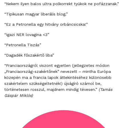
“Nekem ilyen balos ultra polkorrekt tyúkok ne pofázzanak.”
“Tipikusan magyar liberális blog.”
“Ez a Petronella egy hitvány orbáncsicska!”
“Igazi NER lovagina <3”
“Petronella Tiszás”
“Dagadék főszakértő liba”
“Franciaországról viszont egyetlen (jellegzetes módon
„Franciaország-szakértőnek” nevezett – mintha Európa
közepén ma a francia lapok áttekintéséhez különösebb
szakértelem szükségeltetnék!) újságíró számol be,
történetesen rosszul, majdnem mindig tévesen.”
(Tamás
Gáspár Miklós)