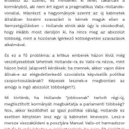
erősebb az üzenet, és mindenkit ki lehet takarítani a
kormányból, aki nem ért egyet a pragmatikus Valls-Hollande-
vonallal. Másrészt a hagyományok szerint az új kabinetek
általában bizalmi szavazást is kérnek maguk ellen a
Nemzetgyűlésben – Hollande elnök akár úgy is okoskodhat,
hogy inkább most derüljön ki, ha nincs meg az abszolút
többség, mint a húzósnak ígérkező költségvetési szavazások
alkalmával.
És ez a fő probléma: a kritkus emberek házon kívül még
veszélyesebbek lehetnek Hollande-ra és Valls-ra nézve, mint
házon belül (alapvető kérdések: ha mennek, akkor vajon élére
állnak-e az elégedetlenkedő szocialista képviselők politikai
csoportosulásának? Képesek lesznek-e megbontani az
amúgy is ingó abszolút többséget?).
Mi történik, ha Hollande “jobbosnak” tartott régi-új,
megtisztított kormányát megbuktatja a parlamenti többség?
Nos, akkor kezdődhet az igazi politikai válság. Hollande ez
esetben kénytelen lesz egy új kabinetet kinevezni. Lesz-e
mersze visszaküldeni a posztjára Manuel Valls-ot harmadszor