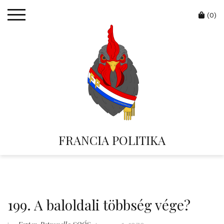
Skip
Cart
to
(0)
content
FRANCIA POLITIKA
199. A baloldali többség vége?