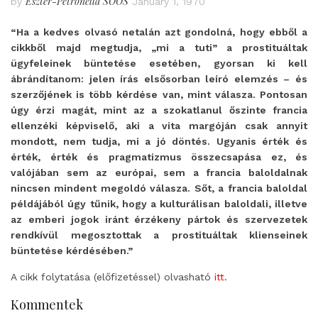
Eszter-Petronella SOÓS
by
January 1, 1970
“Ha a kedves olvasó netalán azt gondolná, hogy ebből a
cikkből majd megtudja, „mi a tuti” a prostituáltak
ügyfeleinek büntetése esetében, gyorsan ki kell
ábrándítanom: jelen írás elsősorban leíró elemzés – és
szerzőjének is több kérdése van, mint válasza. Pontosan
úgy érzi magát, mint az a szokatlanul őszinte francia
ellenzéki képviselő, aki a vita margóján csak annyit
mondott, nem tudja, mi a jó döntés. Ugyanis érték és
érték, érték és pragmatizmus összecsapása ez, és
valójában sem az európai, sem a francia baloldalnak
nincsen mindent megoldó válasza. Sőt, a francia baloldal
példájából úgy tűnik, hogy a kulturálisan baloldali, illetve
az emberi jogok iránt érzékeny pártok és szervezetek
rendkívül megosztottak a prostituáltak klienseinek
büntetése kérdésében.”
A cikk folytatása (előfizetéssel) olvasható
itt
.
Kommentek