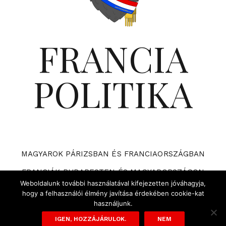
FRANCIA
POLITIKA
MAGYAROK PÁRIZSBAN ÉS FRANCIAORSZÁGBAN
FRANCIÁK BUDAPESTEN ÉS MAGYARORSZÁGON
Weboldalunk további használatával kifejezetten jóváhagyja,
VÁRHATÓ ESEMÉNYEK A FRANCIA POLITIKÁBAN
hogy a felhasználói élmény javítása érdekében cookie-kat
használjunk.
ADATVÉDELMI TÁJÉKOZTATÓ ÉS SZABÁLYZAT
IGEN, HOZZÁJÁRULOK.
NEM