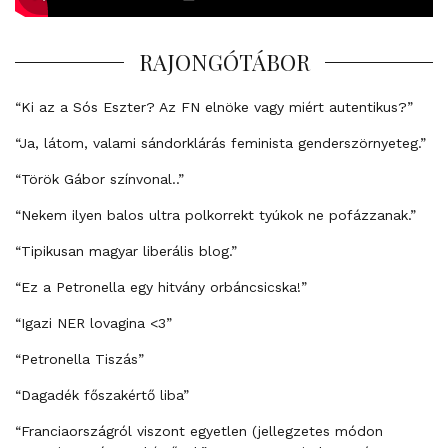
RAJONGÓTÁBOR
“Ki az a Sós Eszter? Az FN elnöke vagy miért autentikus?”
“Ja, látom, valami sándorklárás feminista genderszörnyeteg.”
“Török Gábor színvonal..”
“Nekem ilyen balos ultra polkorrekt tyúkok ne pofázzanak.”
“Tipikusan magyar liberális blog.”
“Ez a Petronella egy hitvány orbáncsicska!”
“Igazi NER lovagina <3”
“Petronella Tiszás”
“Dagadék főszakértő liba”
“Franciaországról viszont egyetlen (jellegzetes módon