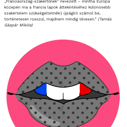
„Franciaország-szakértőnek” nevezett – mintha Európa
közepén ma a francia lapok áttekintéséhez különösebb
szakértelem szükségeltetnék!) újságíró számol be,
történetesen rosszul, majdnem mindig tévesen.”
(Tamás
Gáspár Miklós)