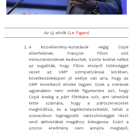
Az új elnök
(
Le Figaro
)
A közvélemény-kutatások végig Copé
ellenfelének, François Fillon volt
miniszterelnöknek kedveztek. Szinte kivétel nélkül
az sugallták, hogy Fillon elsöprő többséggel
vezet az UMP szimpatizánsai körében,
következésképpen jó esélye van arra, hogy az
UMP következő elnöke legyen. Ezek a mérések
ugyanakkor nem vették figyelembe azt, hogy
Copé évekig a párt főtitkára volt, ami lehetővé
tette számára, hogy a pártszervezetet
meghódítsa, és a legelkötelezettebb, tehát a
szavazáson legnagyobb valószínűséggel részt
vevő aktivistákat magához édesgesse. Ezért a
szoros eredmény nem annyira meglepő,