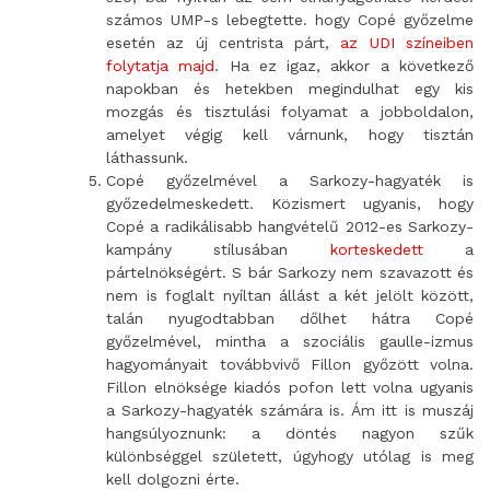
számos UMP-s lebegtette. hogy Copé győzelme
esetén az új centrista párt,
az UDI színeiben
folytatja majd
. Ha ez igaz, akkor a következő
napokban és hetekben megindulhat egy kis
mozgás és tisztulási folyamat a jobboldalon,
amelyet végig kell várnunk, hogy tisztán
láthassunk.
Copé győzelmével a Sarkozy-hagyaték is
győzedelmeskedett. Közismert ugyanis, hogy
Copé a radikálisabb hangvételű 2012-es Sarkozy-
kampány stílusában
korteskedett
a
pártelnökségért. S bár Sarkozy nem szavazott és
nem is foglalt nyíltan állást a két jelölt között,
talán nyugodtabban dőlhet hátra Copé
győzelmével, mintha a szociális gaulle-izmus
hagyományait továbbvivő Fillon győzött volna.
Fillon elnöksége kiadós pofon lett volna ugyanis
a Sarkozy-hagyaték számára is. Ám itt is muszáj
hangsúlyoznunk: a döntés nagyon szűk
különbséggel született, úgyhogy utólag is meg
kell dolgozni érte.