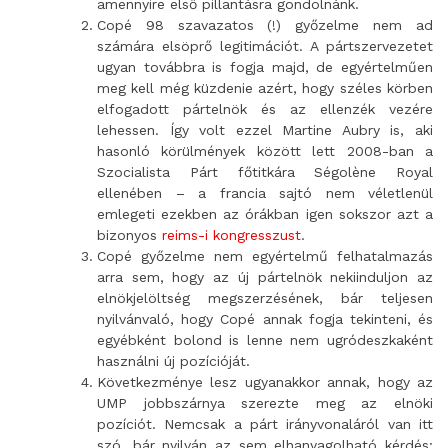
amennyire első pillantásra gondolnánk.
Copé 98 szavazatos (!) győzelme nem ad
számára elsöprő legitimációt. A pártszervezetet
ugyan továbbra is fogja majd, de egyértelműen
meg kell még küzdenie azért, hogy széles körben
elfogadott pártelnök és az ellenzék vezére
lehessen. Így volt ezzel Martine Aubry is, aki
hasonló körülmények között lett 2008-ban a
Szocialista Párt főtitkára Ségolène Royal
ellenében – a francia sajtó nem véletlenül
emlegeti ezekben az órákban igen sokszor azt a
bizonyos
reims-i kongresszust
.
Copé győzelme nem egyértelmű felhatalmazás
arra sem, hogy az új pártelnök nekiinduljon az
elnökjelöltség megszerzésének, bár teljesen
nyilvánvaló, hogy Copé annak fogja tekinteni, és
egyébként bolond is lenne nem ugródeszkaként
használni új pozícióját.
Következménye lesz ugyanakkor annak, hogy az
UMP jobbszárnya szerezte meg az elnöki
pozíciót. Nemcsak a párt irányvonaláról van itt
szó, bár nyilván az sem elhanyagolható kérdés: