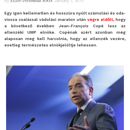
Eszter-Petronella SOÓS
by
January 1, 1970
Egy igen kellemetlen és hosszúra nyúlt számolási és oda-
vissza csalással vádolási maraton után
végre eldőlt
, hogy
a következő években Jean-François Copé lesz az
ellenzéki UMP elnöke. Copénak azért azonban még
alaposan meg kell harcolnia, hogy az ellenzék vezére,
esetleg természetes elnökjelöltje lehessen.