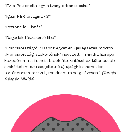
“Ez a Petronella egy hitvány orbáncsicska!”
“Igazi NER lovagina <3”
“Petronella Tiszás”
“Dagadék főszakértő liba”
“Franciaországról viszont egyetlen (jellegzetes módon
„Franciaország-szakértőnek” nevezett – mintha Európa
közepén ma a francia lapok áttekintéséhez különösebb
szakértelem szükségeltetnék!) újságíró számol be,
történetesen rosszul, majdnem mindig tévesen.”
(Tamás
Gáspár Miklós)