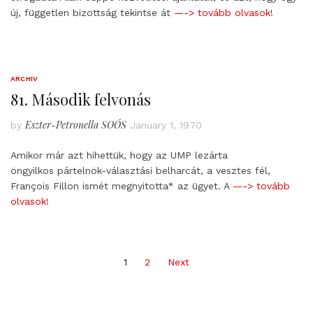
új, független bizottság tekintse át
—-> tovább olvasok!
ARCHIV
81. Második felvonás
Eszter-Petronella SOÓS
by
January 1, 1970
Amikor már azt hihettük, hogy az UMP lezárta
öngyilkos pártelnök-választási belharcát, a vesztes fél,
François Fillon ismét megnyitotta* az ügyet. A
—-> tovább
olvasok!
Posts
1
2
Next
pagination