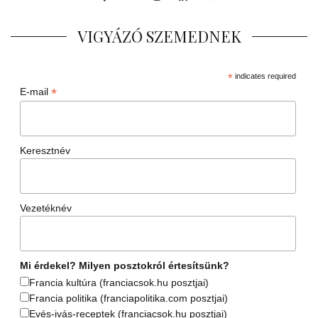
VIGYÁZÓ SZEMEDNEK
*
indicates required
*
E-mail
Keresztnév
Vezetéknév
Mi érdekel? Milyen posztokról értesítsünk?
Francia kultúra (franciacsok.hu posztjai)
Francia politika (franciapolitika.com posztjai)
Evés-ivás-receptek (franciacsok.hu posztjai)