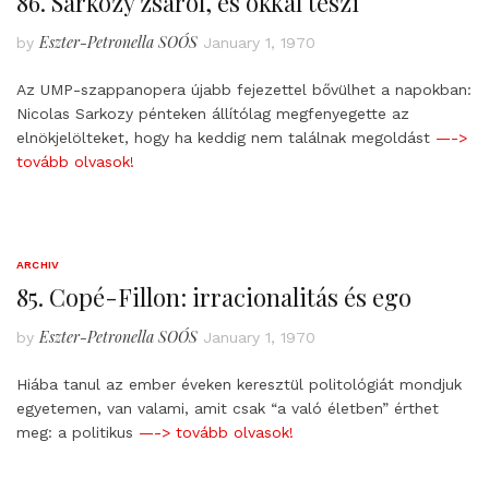
86. Sarkozy zsarol, és okkal teszi
Eszter-Petronella SOÓS
by
January 1, 1970
Az UMP-szappanopera újabb fejezettel bővülhet a napokban:
Nicolas Sarkozy pénteken állítólag megfenyegette az
elnökjelölteket, hogy ha keddig nem találnak megoldást
—->
tovább olvasok!
ARCHIV
85. Copé-Fillon: irracionalitás és ego
Eszter-Petronella SOÓS
by
January 1, 1970
Hiába tanul az ember éveken keresztül politológiát mondjuk
egyetemen, van valami, amit csak “a való életben” érthet
meg: a politikus
—-> tovább olvasok!