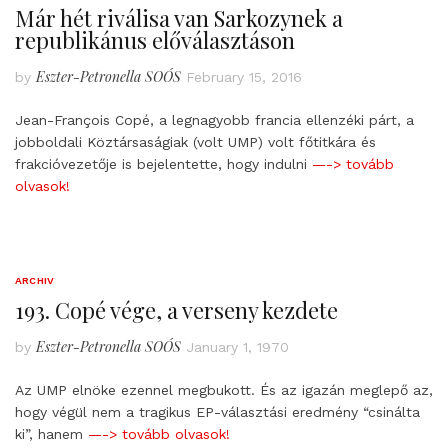
Már hét riválisa van Sarkozynek a
republikánus előválasztáson
Eszter-Petronella SOÓS
by
February 15, 2016
Jean-François Copé, a legnagyobb francia ellenzéki párt, a
jobboldali Köztársaságiak (volt UMP) volt főtitkára és
frakcióvezetője is bejelentette, hogy indulni
—-> tovább
olvasok!
ARCHIV
193. Copé vége, a verseny kezdete
Eszter-Petronella SOÓS
by
January 1, 1970
Az UMP elnöke ezennel megbukott. És az igazán meglepő az,
hogy végül nem a tragikus EP-választási eredmény “csinálta
ki”, hanem
—-> tovább olvasok!