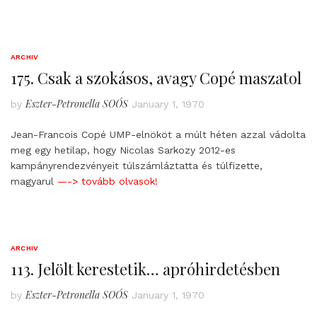
ARCHIV
175. Csak a szokásos, avagy Copé maszatol
Eszter-Petronella SOÓS
by
January 1, 1970
Jean-Francois Copé UMP-elnököt a múlt héten azzal vádolta
meg egy hetilap, hogy Nicolas Sarkozy 2012-es
kampányrendezvényeit túlszámláztatta és túlfizette,
magyarul
—-> tovább olvasok!
ARCHIV
113. Jelölt kerestetik… apróhirdetésben
Eszter-Petronella SOÓS
by
January 1, 1970