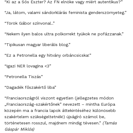
“Ki az a Sós Eszter? Az FN elnöke vagy miért autentikus?”
“Ja, látom, valami sándorklárás feminista genderszörnyeteg.”
“Török Gábor színvonal..”
“Nekem ilyen balos ultra polkorrekt tyúkok ne pofázzanak.”
“Tipikusan magyar liberális blog.”
“Ez a Petronella egy hitvány orbáncsicska!”
“Igazi NER lovagina <3”
“Petronella Tiszás”
“Dagadék főszakértő liba”
“Franciaországról viszont egyetlen (jellegzetes módon
„Franciaország-szakértőnek” nevezett – mintha Európa
közepén ma a francia lapok áttekintéséhez különösebb
szakértelem szükségeltetnék!) újságíró számol be,
történetesen rosszul, majdnem mindig tévesen.”
(Tamás
Gáspár Miklós)