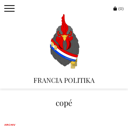
Skip
Cart
to
(0)
content
FRANCIA POLITIKA
copé
ARCHIV