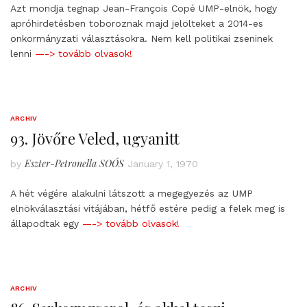
Azt mondja tegnap Jean-François Copé UMP-elnök, hogy
apróhirdetésben toboroznak majd jelölteket a 2014-es
önkormányzati választásokra. Nem kell politikai zseninek
lenni
—-> tovább olvasok!
ARCHIV
93. Jövőre Veled, ugyanitt
Eszter-Petronella SOÓS
by
January 1, 1970
A hét végére alakulni látszott a megegyezés az UMP
elnökválasztási vitájában, hétfő estére pedig a felek meg is
állapodtak egy
—-> tovább olvasok!
ARCHIV