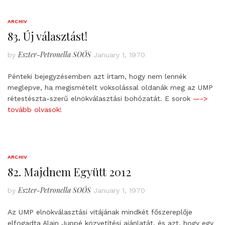
ARCHIV
83. Új választást!
Eszter-Petronella SOÓS
by
January 1, 1970
Pénteki bejegyzésemben azt írtam, hogy nem lennék
meglepve, ha megismételt voksolással oldanák meg az UMP
rétestészta-szerű elnökválasztási bohózatát. E sorok
—->
tovább olvasok!
ARCHIV
82. Majdnem Együtt 2012
Eszter-Petronella SOÓS
by
January 1, 1970
Az UMP elnökválasztási vitájának mindkét főszereplője
elfogadta Alain Juppé közvetítési ajánlatát, és azt, hogy egy