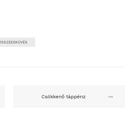
ÖSSZEESKÜVÉS
Csökkenő táppénz