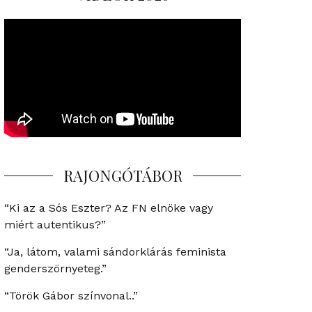
RAJONGÓTÁBOR
“Ki az a Sós Eszter? Az FN elnöke vagy
miért autentikus?”
“Ja, látom, valami sándorklárás feminista
genderszörnyeteg.”
“Török Gábor színvonal..”