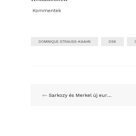
Kommentek
DOMINIQUE STRAUSS-KAAHN
DSK
Sarkozy és Merkel új eurozónás elitklubról tárgyal