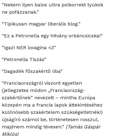
“Nekem ilyen balos ultra polkorrekt tyúkok
ne pofázzanak.”
“Tipikusan magyar liberális blog.”
“Ez a Petronella egy hitvány orbáncsicska!”
“Igazi NER lovagina <3”
“Petronella Tiszás”
“Dagadék főszakértő liba”
“Franciaországról viszont egyetlen
(jellegzetes módon „Franciaország-
szakértőnek” nevezett – mintha Európa
közepén ma a francia lapok áttekintéséhez
különösebb szakértelem szükségeltetnék!)
újságíró számol be, történetesen rosszul,
majdnem mindig tévesen.”
(Tamás Gáspár
Miklós)