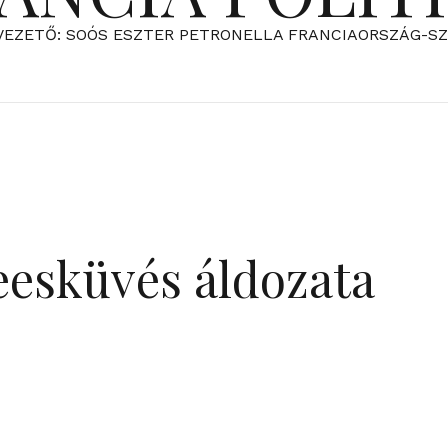
VEZETŐ: SOÓS ESZTER PETRONELLA FRANCIAORSZÁG-S
eesküvés áldozata