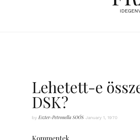
IDEGEN
Lehetett-e össz
DSK?
Eszter-Petronella SOÓS
by
January 1, 1970
Kommentek