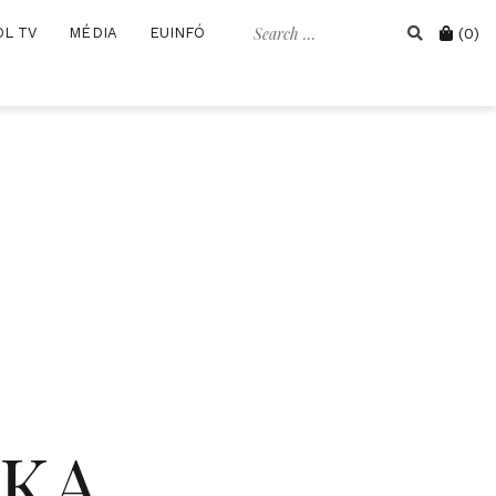
Search
Cart
OL TV
MÉDIA
EUINFÓ
(0)
for:
IKA