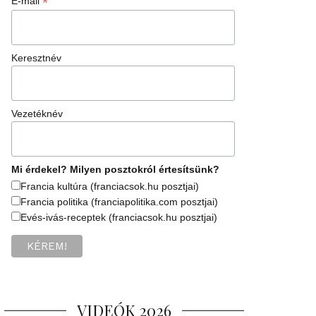
*
E-mail
Keresztnév
Vezetéknév
Mi érdekel? Milyen posztokról értesítsünk?
Francia kultúra (franciacsok.hu posztjai)
Francia politika (franciapolitika.com posztjai)
Evés-ivás-receptek (franciacsok.hu posztjai)
VIDEÓK 2026