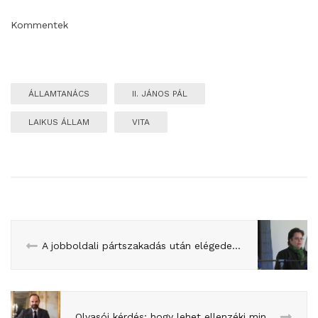
Kommentek
ÁLLAMTANÁCS
II. JÁNOS PÁL
LAIKUS ÁLLAM
VITA
A jobboldali pártszakadás után elégedetten dőlhet hátra Macron
Olvasói kérdés: hogy lehet ellenzéki miniszterelnöke Franciaországnak?