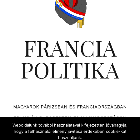
FRANCIA
POLITIKA
MAGYAROK PÁRIZSBAN ÉS FRANCIAORSZÁGBAN
FRANCIÁK BUDAPESTEN ÉS MAGYARORSZÁGON
Weboldalunk további használatával kifejezetten jóváhagyja,
VÁRHATÓ ESEMÉNYEK A FRANCIA POLITIKÁBAN
hogy a felhasználói élmény javítása érdekében cookie-kat
használjunk.