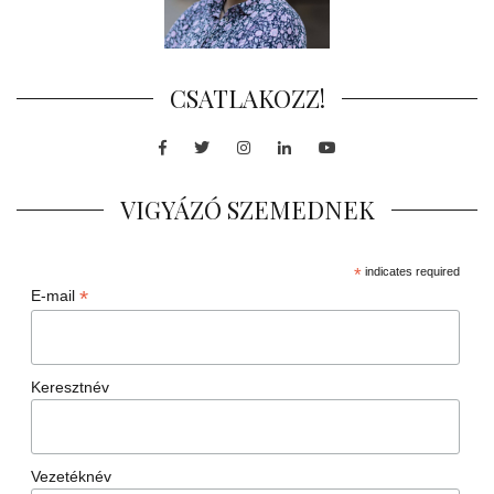
CSATLAKOZZ!
Facebook
Twitter
Instagram
LinkedIn
Youtube
VIGYÁZÓ SZEMEDNEK
*
indicates required
*
E-mail
Keresztnév
Vezetéknév