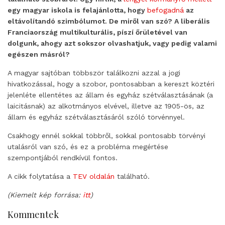
egy magyar iskola is felajánlotta, hogy
befogadná
az
eltávolítandó szimbólumot. De miről van szó? A liberális
Franciaország multikulturális, píszí őrületével van
dolgunk, ahogy azt sokszor olvashatjuk, vagy pedig valami
egészen másról?
A magyar sajtóban többször találkozni azzal a jogi
hivatkozással, hogy a szobor, pontosabban a kereszt köztéri
jelenléte ellentétes az állam és egyház szétválasztásának (a
laicitásnak) az alkotmányos elvével, illetve az 1905-ös, az
állam és egyház szétválasztásáról szóló törvénnyel.
Csakhogy ennél sokkal többről, sokkal pontosabb törvényi
utalásról van szó, és ez a probléma megértése
szempontjából rendkívül fontos.
A cikk folytatása a
TEV oldalán
található.
(Kiemelt kép forrása:
itt
)
Kommentek