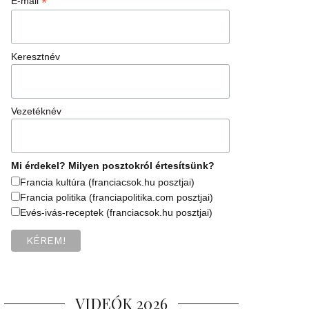
*
E-mail
Keresztnév
Vezetéknév
Mi érdekel? Milyen posztokról értesítsünk?
Francia kultúra (franciacsok.hu posztjai)
Francia politika (franciapolitika.com posztjai)
Evés-ivás-receptek (franciacsok.hu posztjai)
VIDEÓK 2026