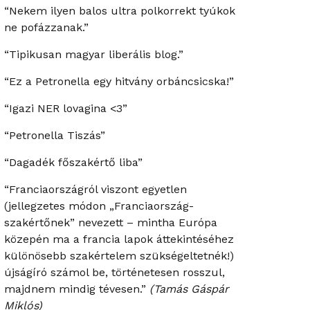
“Nekem ilyen balos ultra polkorrekt tyúkok
ne pofázzanak.”
“Tipikusan magyar liberális blog.”
“Ez a Petronella egy hitvány orbáncsicska!”
“Igazi NER lovagina <3”
“Petronella Tiszás”
“Dagadék főszakértő liba”
“Franciaországról viszont egyetlen
(jellegzetes módon „Franciaország-
szakértőnek” nevezett – mintha Európa
közepén ma a francia lapok áttekintéséhez
különösebb szakértelem szükségeltetnék!)
újságíró számol be, történetesen rosszul,
majdnem mindig tévesen.”
(Tamás Gáspár
Miklós)