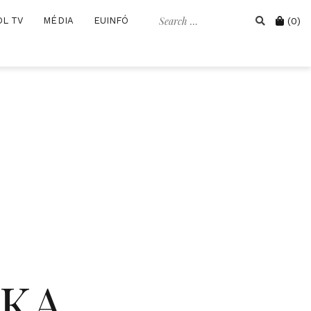
Search
Cart
OL TV
MÉDIA
EUINFÓ
(0)
for:
IKA