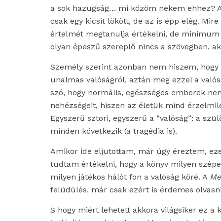
a sok hazugság… mi közöm nekem ehhez? Aztá
csak egy kicsit lökött, de az is épp elég. Mir
értelmét megtanulja értékelni, de minimum m
olyan épeszű szereplő nincs a szövegben, ak
Személy szerint azonban nem hiszem, hogy a
unalmas valóságról, aztán meg ezzel a való
szó, hogy normális, egészséges emberek nem
nehézségeit, hiszen az életük mind érzelmile
Egyszerű sztori, egyszerű a “valóság”: a sz
minden következik (a tragédia is).
Amikor ide eljutottam, már úgy éreztem, eze
tudtam értékelni, hogy a könyv milyen szépe
milyen játékos hálót fon a valóság köré. A
Me
felüdülés, már csak ezért is érdemes olvasni
S hogy miért lehetett akkora világsiker ez a 