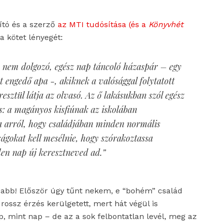
ító és a szerző
az MTI tudósítása (és a
Könyvhét
 a kötet lényegét:
, nem dolgozó, egész nap táncoló házaspár – egy
t engedő apa -, akiknek a valósággal folytatott
esztül látja az olvasó. Az ő lakásukban szól egész
is: a magányos kisfiúnak az iskolában
 arról, hogy családjában minden normális
gokat kell mesélnie, hogy szórakoztassa
en nap új keresztneved ad.”
sabb! Először úgy tűnt nekem, e “bohém” család
rossz érzés kerülgetett, mert hát végül is
p, mint nap – de az a sok felbontatlan levél, meg az