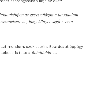
ember szorongásában látja az okát:
ulajdonképpen az egész világon a társadalom
isszajelzése az, hogy könyve segít ezen a
l azt mondom: ezek szerint Bourdeaut éppúgy
lebecq is tette a
Behódolás
sal.