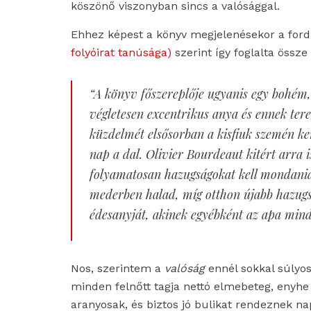
köszönő viszonyban sincs a valósággal.
Ehhez képest a könyv megjelenésekor a ford
folyóirat tanúsága)
szerint így foglalta össze
“A könyv főszereplője ugyanis egy bohém
végletesen excentrikus anya és ennek tere
küzdelmét elsősorban a kisfiuk szemén ker
nap a dal. Olivier Bourdeaut kitért arra 
folyamatosan hazugságokat kell mondania
mederben halad, míg otthon újabb hazugsá
édesanyját, akinek egyébként az apa mind
Nos, szerintem a
valóság
ennél sokkal súlyo
minden felnőtt tagja nettó elmebeteg, enyhe 
aranyosak, és biztos jó bulikat rendeznek na