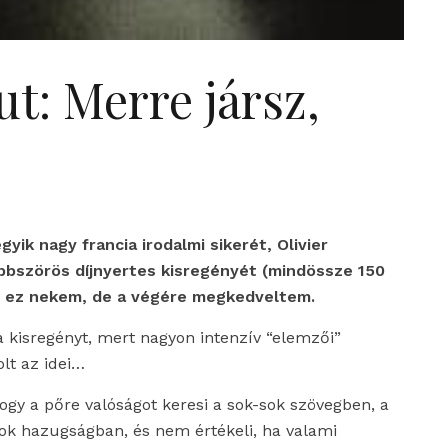
t: Merre jársz,
ik nagy francia irodalmi sikerét, Olivier
bbszörös díjnyertes kisregényét (mindössze 150
t ez nekem, de a végére megkedveltem.
 kisregényt, mert nagyon intenzív “elemzői”
olt az idei…
ogy a pőre valóságot keresi a sok-sok szövegben, a
ok hazugságban, és nem értékeli, ha valami