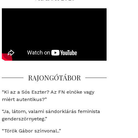
RAJONGÓTÁBOR
“Ki az a Sós Eszter? Az FN elnöke vagy
miért autentikus?”
“Ja, látom, valami sándorklárás feminista
genderszörnyeteg.”
“Török Gábor színvonal..”