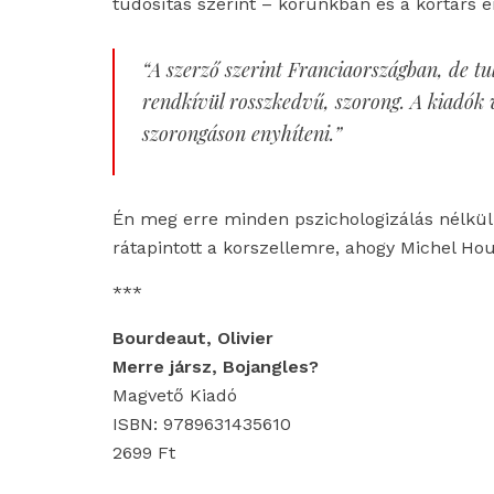
tudósítás szerint – korunkban és a kortárs 
“A szerző szerint Franciaországban, de t
rendkívül rosszkedvű, szorong. A kiadók v
szorongáson enyhíteni.”
Én meg erre minden pszichologizálás nélkü
rátapintott a korszellemre, ahogy Michel Houl
***
Bourdeaut, Olivier
Merre jársz, Bojangles?
Magvető Kiadó
ISBN: 9789631435610
2699 Ft