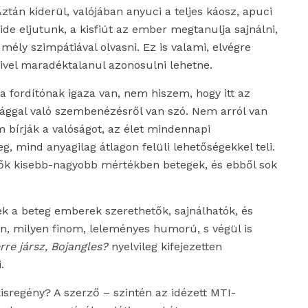
n kiderül, valójában anyuci a teljes káosz, apuci
e ide eljutunk, a kisfiút az ember megtanulja sajnálni,
ély szimpátiával olvasni. Ez is valami, elvégre
ivel maradéktalanul azonosulni lehetne.
 fordítónak igaza van, nem hiszem, hogy itt az
sággal való szembenézésről van szó. Nem arról van
 bírják a valóságot, az élet mindennapi
g, mind anyagilag átlagon felüli lehetőségekkel teli.
ülők kisebb-nagyobb mértékben betegek, és ebből sok
k a beteg emberek szerethetők, sajnálhatók, és
n, milyen finom, leleményes humorú, s végül is
rre jársz, Bojangles?
nyelvileg kifejezetten
.
kisregény? A szerző – szintén az idézett MTI-