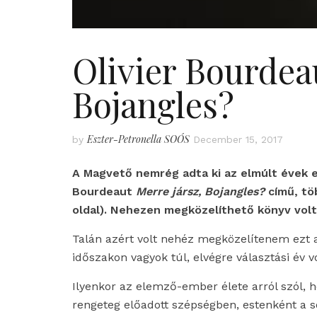
Olivier Bourdeau
Bojangles?
Eszter-Petronella SOÓS
by
December 15, 2017
A Magvető nemrég adta ki az elmúlt évek egy
Bourdeaut
Merre jársz, Bojangles?
című, tö
oldal). Nehezen megközelíthető könyv vol
Talán azért volt nehéz megközelítenem ezt a
időszakon vagyok túl, elvégre választási év v
Ilyenkor az elemző-ember élete arról szól, h
rengeteg előadott szépségben, estenként a s