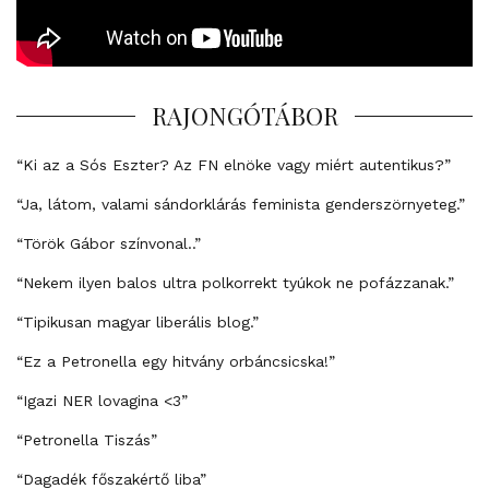
RAJONGÓTÁBOR
“Ki az a Sós Eszter? Az FN elnöke vagy miért autentikus?”
“Ja, látom, valami sándorklárás feminista genderszörnyeteg.”
“Török Gábor színvonal..”
“Nekem ilyen balos ultra polkorrekt tyúkok ne pofázzanak.”
“Tipikusan magyar liberális blog.”
“Ez a Petronella egy hitvány orbáncsicska!”
“Igazi NER lovagina <3”
“Petronella Tiszás”
“Dagadék főszakértő liba”