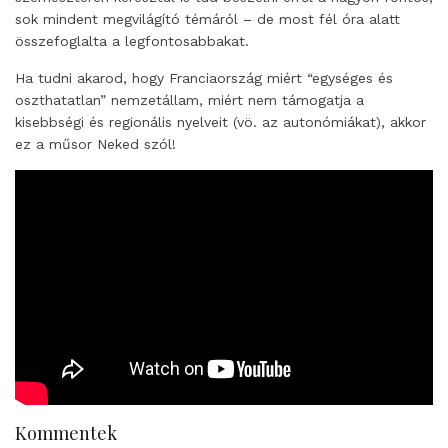
sok mindent megvilágító témáról – de most fél óra alatt
összefoglalta a legfontosabbakat.
Ha tudni akarod, hogy Franciaország miért “egységes és
oszthatatlan” nemzetállam, miért nem támogatja a
kisebbségi és regionális nyelveit (vö. az autonómiákat), akkor
ez a műsor Neked szól!
Kommentek