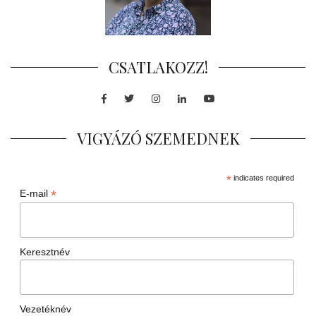
CSATLAKOZZ!
Facebook
Twitter
Instagram
LinkedIn
Youtube
VIGYÁZÓ SZEMEDNEK
*
indicates required
*
E-mail
Keresztnév
Vezetéknév