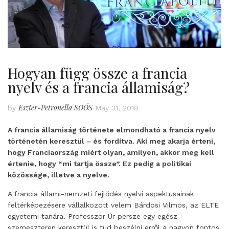
Hogyan függ össze a francia
nyelv és a francia államiság?
Eszter-Petronella SOÓS
by
May 31, 2018
A francia államiság története elmondható a francia nyelv
történetén keresztül – és fordítva. Aki meg akarja érteni,
hogy Franciaország miért olyan, amilyen, akkor meg kell
értenie, hogy “mi tartja össze”. Ez pedig a politikai
közössége, illetve a nyelve.
A francia állami-nemzeti fejlődés nyelvi aspektusainak
feltérképezésére vállalkozott velem Bárdosi Vilmos, az ELTE
egyetemi tanára. Professzor Úr persze egy egész
szemeszteren keresztül is tud beszélni erről a nagyon fontos,