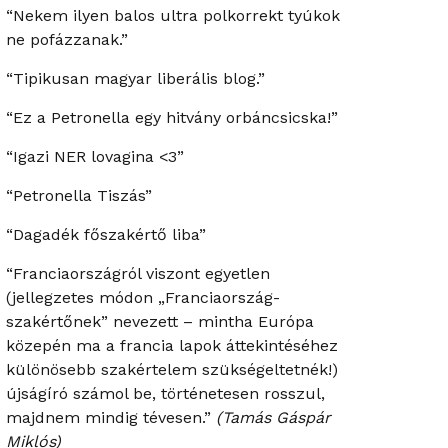
“Nekem ilyen balos ultra polkorrekt tyúkok
ne pofázzanak.”
“Tipikusan magyar liberális blog.”
“Ez a Petronella egy hitvány orbáncsicska!”
“Igazi NER lovagina <3”
“Petronella Tiszás”
“Dagadék főszakértő liba”
“Franciaországról viszont egyetlen
(jellegzetes módon „Franciaország-
szakértőnek” nevezett – mintha Európa
közepén ma a francia lapok áttekintéséhez
különösebb szakértelem szükségeltetnék!)
újságíró számol be, történetesen rosszul,
majdnem mindig tévesen.”
(Tamás Gáspár
Miklós)