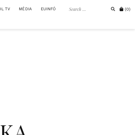
Search
Cart
OL TV
MÉDIA
EUINFÓ
(0)
for:
IKA