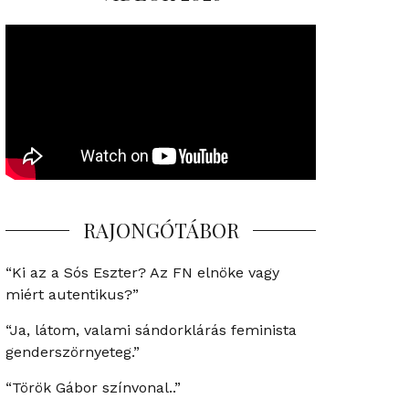
RAJONGÓTÁBOR
“Ki az a Sós Eszter? Az FN elnöke vagy
miért autentikus?”
“Ja, látom, valami sándorklárás feminista
genderszörnyeteg.”
“Török Gábor színvonal..”