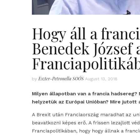
Hogy áll a franc
Benedek József 
Franciapolitiká
Eszter-Petronella SOÓS
by
August 13, 2018
Milyen állapotban van a francia hadsereg? 
helyzetük az Európai Unióban? Mire jutott 
A Brexit után Franciaország maradhat az uni
beavatkozni képes erő. A frissen lezajlott v
Franciapolitikában, hogy hogy állnak a franc