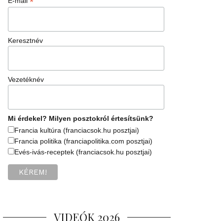
*
E-mail
Keresztnév
Vezetéknév
Mi érdekel? Milyen posztokról értesítsünk?
Francia kultúra (franciacsok.hu posztjai)
Francia politika (franciapolitika.com posztjai)
Evés-ivás-receptek (franciacsok.hu posztjai)
VIDEÓK 2026