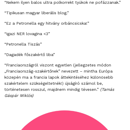
“Nekem ilyen balos ultra polkorrekt tyúkok ne pofázzanak.”
“Tipikusan magyar liberális blog.”
“Ez a Petronella egy hitvány orbáncsicska!”
“Igazi NER lovagina <3”
“Petronella Tiszás”
“Dagadék főszakértő liba”
“Franciaországról viszont egyetlen (jellegzetes módon
„Franciaország-szakértőnek” nevezett – mintha Európa
közepén ma a francia lapok áttekintéséhez különösebb
szakértelem szükségeltetnék!) újságíró számol be,
történetesen rosszul, majdnem mindig tévesen.”
(Tamás
Gáspár Miklós)