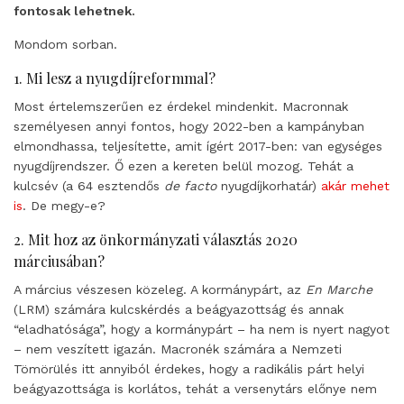
fontosak lehetnek.
Mondom sorban.
1. Mi lesz a nyugdíjreformmal?
Most értelemszerűen ez érdekel mindenkit. Macronnak
személyesen annyi fontos, hogy 2022-ben a kampányban
elmondhassa, teljesítette, amit ígért 2017-ben: van egységes
nyugdíjrendszer. Ő ezen a kereten belül mozog. Tehát a
kulcsév (a 64 esztendős
de facto
nyugdíjkorhatár)
akár mehet
is
. De megy-e?
2. Mit hoz az önkormányzati választás 2020
márciusában?
A március vészesen közeleg. A kormánypárt, az
En Marche
(LRM) számára kulcskérdés a beágyazottság és annak
“eladhatósága”, hogy a kormánypárt – ha nem is nyert nagyot
– nem veszített igazán. Macronék számára a Nemzeti
Tömörülés itt annyiból érdekes, hogy a radikális párt helyi
beágyazottsága is korlátos, tehát a versenytárs előnye nem