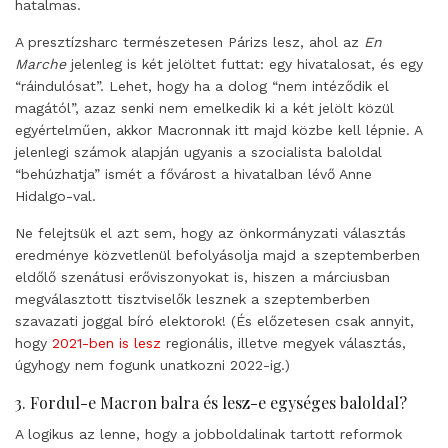
hatalmas.
A presztízsharc természetesen Párizs lesz, ahol az
En
Marche
jelenleg is két jelöltet futtat: egy hivatalosat, és egy
“ráindulósat”. Lehet, hogy ha a dolog “nem intéződik el
magától”, azaz senki nem emelkedik ki a két jelölt közül
egyértelműen, akkor Macronnak itt majd közbe kell lépnie. A
jelenlegi számok alapján ugyanis a szocialista baloldal
“behúzhatja” ismét a fővárost a hivatalban lévő Anne
Hidalgo-val.
Ne felejtsük el azt sem, hogy az önkormányzati választás
eredménye közvetlenül befolyásolja majd a szeptemberben
eldőlő szenátusi erőviszonyokat is, hiszen a márciusban
megválasztott tisztviselők lesznek a szeptemberben
szavazati joggal bíró elektorok! (És előzetesen csak annyit,
hogy
2021-ben is lesz
regionális, illetve megyek választás,
úgyhogy nem fogunk unatkozni 2022-ig.)
3. Fordul-e Macron balra és lesz-e egységes baloldal?
A logikus az lenne, hogy a jobboldalinak tartott reformok