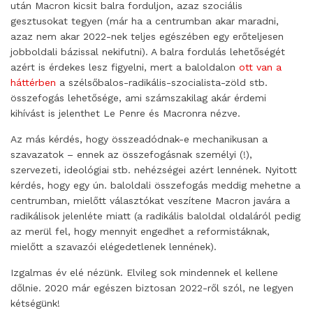
után Macron kicsit balra forduljon, azaz szociális
gesztusokat tegyen (már ha a centrumban akar maradni,
azaz nem akar 2022-nek teljes egészében egy erőteljesen
jobboldali bázissal nekifutni). A balra fordulás lehetőségét
azért is érdekes lesz figyelni, mert a baloldalon
ott van a
háttérben
a szélsőbalos-radikális-szocialista-zöld stb.
összefogás lehetősége, ami számszakilag akár érdemi
kihívást is jelenthet Le Penre és Macronra nézve.
Az más kérdés, hogy összeadódnak-e mechanikusan a
szavazatok – ennek az összefogásnak személyi (!),
szervezeti, ideológiai stb. nehézségei azért lennének. Nyitott
kérdés, hogy egy ún. baloldali összefogás meddig mehetne a
centrumban, mielőtt választókat veszítene Macron javára a
radikálisok jelenléte miatt (a radikális baloldal oldaláról pedig
az merül fel, hogy mennyit engedhet a reformistáknak,
mielőtt a szavazói elégedetlenek lennének).
Izgalmas év elé nézünk. Elvileg sok mindennek el kellene
dőlnie. 2020 már egészen biztosan 2022-ről szól, ne legyen
kétségünk!