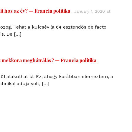
t hoz az év? — Francia politika
,
January 1, 2020 at
ozog. Tehát a kulcsév (a 64 esztendős de facto
is. De […]
: mekkora meghátrálás? — Francia politika
,
ül alakulhat ki. Ez, ahogy korábban elemeztem, a
hnikai aduja volt, […]