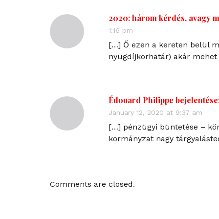
2020: három kérdés, avagy mi
1:16 pm
[…] Ő ezen a kereten belül m
nyugdíjkorhatár) akár mehet 
Édouard Philippe bejelentése
January 12, 2020 at 9:37 am
[…] pénzügyi büntetése – kör
kormányzat nagy tárgyalástec
Comments are closed.