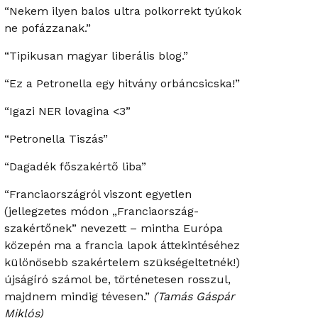
“Nekem ilyen balos ultra polkorrekt tyúkok
ne pofázzanak.”
“Tipikusan magyar liberális blog.”
“Ez a Petronella egy hitvány orbáncsicska!”
“Igazi NER lovagina <3”
“Petronella Tiszás”
“Dagadék főszakértő liba”
“Franciaországról viszont egyetlen
(jellegzetes módon „Franciaország-
szakértőnek” nevezett – mintha Európa
közepén ma a francia lapok áttekintéséhez
különösebb szakértelem szükségeltetnék!)
újságíró számol be, történetesen rosszul,
majdnem mindig tévesen.”
(Tamás Gáspár
Miklós)