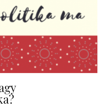
agy
ka?