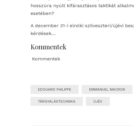
hosszúra nyúlt kifárasztásos taktikát alka
esetében?
A december 31-i elnöki szilveszteri/újévi b
kérdések…
Kommentek
Kommentek
EDOUARD PHILIPPE
EMMANUEL MACRON
TÁRGYALÁSTECHNIKA
ÚJÉV