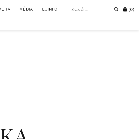
Search
Cart
OL TV
MÉDIA
EUINFÓ
(0)
for:
IKA