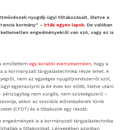
ttművészek nyugdíj-ügyi tiltakozásait, illetve a
francia kormány” –
írták egyes lapok
. De valóban
 kellemetlen engedményekről van szó, vagy ez is
is említettem
egy korábbi elemzésemben
, hogy a
a a kormányzati tárgyalástechnika része lehet. A
nyegről, nem az egységes nyugdíjrendszerről szól,
gyi egyensúlyról (a 64 éves kor előtti, illetve utáni
 – pénzügyileg nem sürgős, nem szükségszerű –
zavonja, akkor az szociális előrelépésnek tűnik
etet (CFDT) és a tiltakozók egy részét.
b engedmények is a kormányzati tárgyalástechnika
mizhatják a tiltakozókat. Lényegében azonban