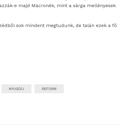
lmazzák-e majd Macronék, mint a sárga mellényesek
eszédből sok mindent megtudunk, de talán ezek a fő
NYUGDÍJ
REFORM