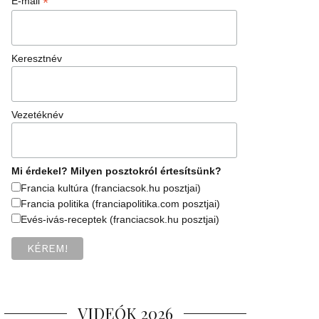
*
E-mail
Keresztnév
Vezetéknév
Mi érdekel? Milyen posztokról értesítsünk?
Francia kultúra (franciacsok.hu posztjai)
Francia politika (franciapolitika.com posztjai)
Evés-ivás-receptek (franciacsok.hu posztjai)
VIDEÓK 2026