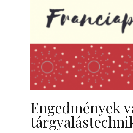
Engedmények v
tárgyalástechni