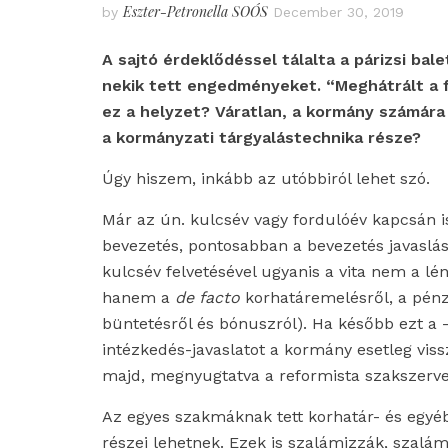
Eszter-Petronella SOÓS
by
December 30, 2019
A sajtó érdeklődéssel tálalta a párizsi bale
nekik tett engedményeket. “Meghátrált a 
ez a helyzet? Váratlan, a kormány számára
a kormányzati tárgyalástechnika része?
Úgy hiszem, inkább az utóbbiról lehet szó.
Már az ún. kulcsév vagy fordulóév kapcsán 
bevezetés, pontosabban a bevezetés javaslás
kulcsév felvetésével ugyanis a vita nem a lé
hanem a
de facto
korhatáremelésről, a pénzü
büntetésről és bónuszról). Ha később ezt a
intézkedés-javaslatot a kormány esetleg viss
majd, megnyugtatva a reformista szakszervez
Az egyes szakmáknak tett korhatár- és egyé
részei lehetnek. Ezek is szalámizzák, szalá