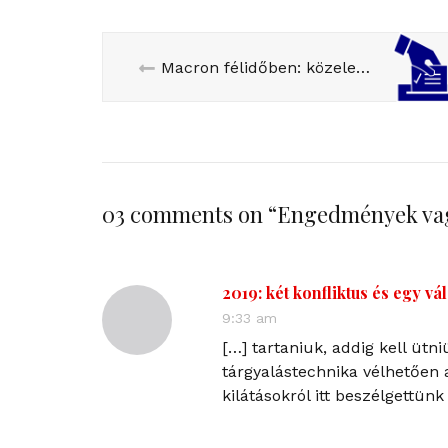
Macron félidőben: közeleg 2022
03 comments on “
Engedmények vag
2019: két konfliktus és egy vá
9:33 am
[…] tartaniuk, addig kell üt
tárgyalástechnika vélhetően a
kilátásokról itt beszélgettün