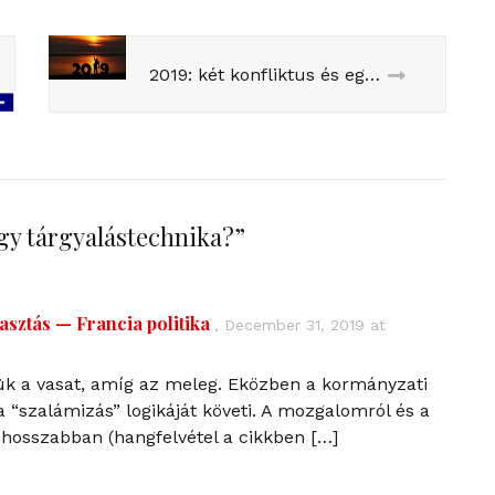
2019: két konfliktus és egy választás
y tárgyalástechnika?
”
lasztás — Francia politika
,
December 31, 2019 at
niük a vasat, amíg az meleg. Eközben a kormányzati
 “szalámizás” logikáját követi. A mozgalomról és a
k hosszabban (hangfelvétel a cikkben […]