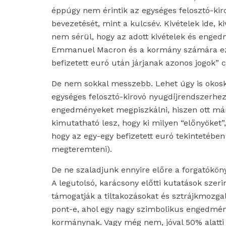
éppúgy nem érintik az egységes felosztó-ki
bevezetését, mint a kulcsév. Kivételek ide, 
nem sérül, hogy az adott kivételek és eng
Emmanuel Macron és a kormány számára ez 
befizetett euró után járjanak azonos jogok” 
De nem sokkal messzebb. Lehet úgy is okos
egységes felosztó-kirovó nyugdíjrendszerhez
engedményeket megpiszkálni, hiszen ott m
kimutatható lesz, hogy ki milyen “előnyöket”,
hogy az egy-egy befizetett euró tekintetében 
megteremteni).
De ne szaladjunk ennyire előre a forgatókön
A legutolsó, karácsony előtti kutatások szer
támogatják a tiltakozásokat és sztrájkmozga
pont-e, ahol egy nagy szimbolikus engedmén
kormánynak. Vagy még nem, jóval 50% alatti a