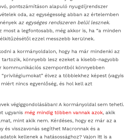
rovó, pontszámításon alapuló nyugdíjrendszer
kivételek oda, az egységesség abban az értelemben
edmények
az egységes rendszeren belül lesznek
.
most a legfontosabb, még akkor is, ha “a minden
célkitűzésétől ezzel messzebb kerülnek.
kodni a kormányoldalon, hogy ha már mindenki az
 tartozik, könnyebb lesz ezeket a kisebb-nagyobb
ár kommunikációs szempontból könnyebben
 “privilégiumokat” élvez a többiekhez képest (vagyis
miért nincs egyenlőség, és hol kell azt
yvek végiggondolásában! A kormányoldal sem teheti.
int ugyanis
még mindig többen vannak azok
, akik
lmat, mint akik nem. Kérdéses, hogy ez már az a
y és visszavonás segíthet Macronnak és a
datok kellenek a hatásossághoz? Vajon itt is a