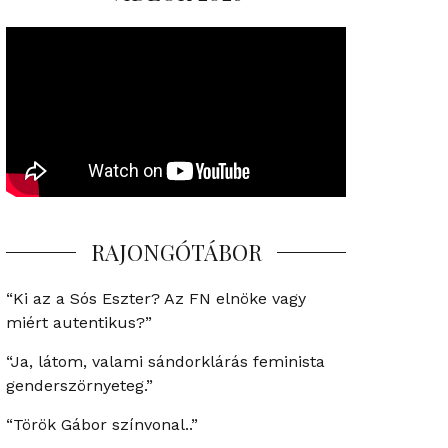
RAJONGÓTÁBOR
“Ki az a Sós Eszter? Az FN elnöke vagy
miért autentikus?”
“Ja, látom, valami sándorklárás feminista
genderszörnyeteg.”
“Török Gábor színvonal..”