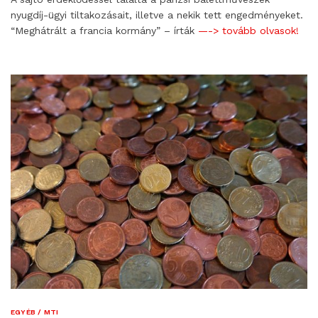
nyugdíj-ügyi tiltakozásait, illetve a nekik tett engedményeket.
“Meghátrált a francia kormány” – írták
—-> tovább olvasok!
EGYÉB / MTI