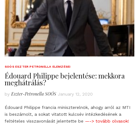
SOÓS ESZTER PETRONELLA ELEMZÉSEI
Édouard Philippe bejelentése: mekkora
meghátrálás?
Eszter-Petronella SOÓS
by
January 12, 2020
Édouard Philippe francia miniszterelnök, ahogy arról az MTI
is beszámolt, a sokat vitatott kulcsév intézkedésének a
feltételes visszavonását jelentette be
—-> tovább olvasok!