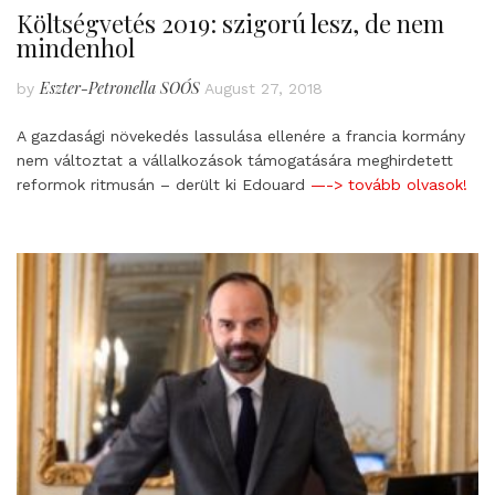
Költségvetés 2019: szigorú lesz, de nem
mindenhol
Eszter-Petronella SOÓS
by
August 27, 2018
A gazdasági növekedés lassulása ellenére a francia kormány
nem változtat a vállalkozások támogatására meghirdetett
reformok ritmusán – derült ki Edouard
—-> tovább olvasok!