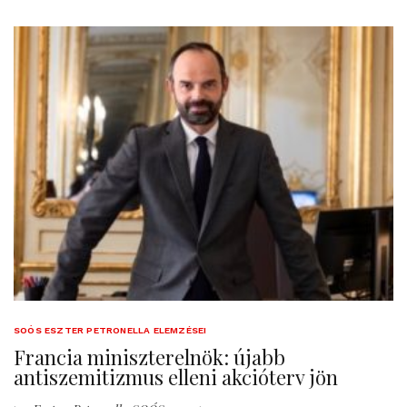
SOÓS ESZTER PETRONELLA ELEMZÉSEI
Francia miniszterelnök: újabb
antiszemitizmus elleni akcióterv jön