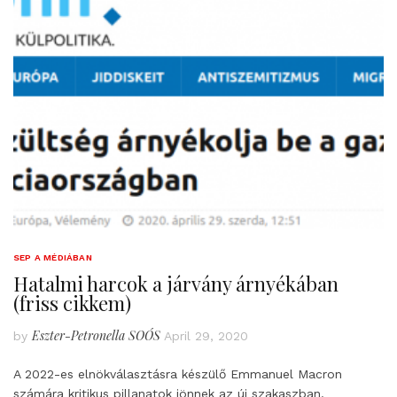
SEP A MÉDIÁBAN
Hatalmi harcok a járvány árnyékában
(friss cikkem)
Eszter-Petronella SOÓS
by
April 29, 2020
A 2022-es elnökválasztásra készülő Emmanuel Macron
számára kritikus pillanatok jönnek az új szakaszban.