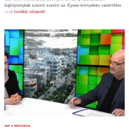
Sajtópletykák szerint szerint az Élysée környékén valamiféle
—-> tovább olvasok!
SEP A MÉDIÁBAN