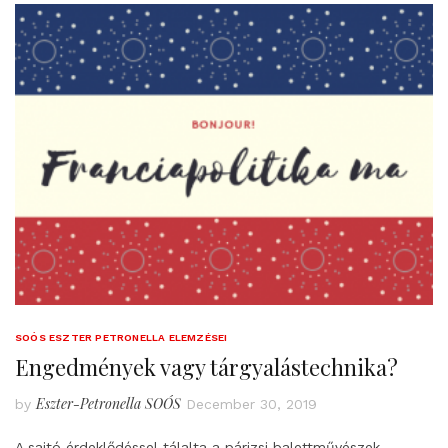
SOÓS ESZTER PETRONELLA ELEMZÉSEI
Engedmények vagy tárgyalástechnika?
Eszter-Petronella SOÓS
by
December 30, 2019
A sajtó érdeklődéssel tálalta a párizsi balettművészek