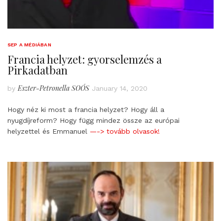
SEP A MÉDIÁBAN
Francia helyzet: gyorselemzés a
Pirkadatban
Eszter-Petronella SOÓS
by
January 14, 2020
Hogy néz ki most a francia helyzet? Hogy áll a
nyugdíjreform? Hogy függ mindez össze az európai
helyzettel és Emmanuel
—-> tovább olvasok!