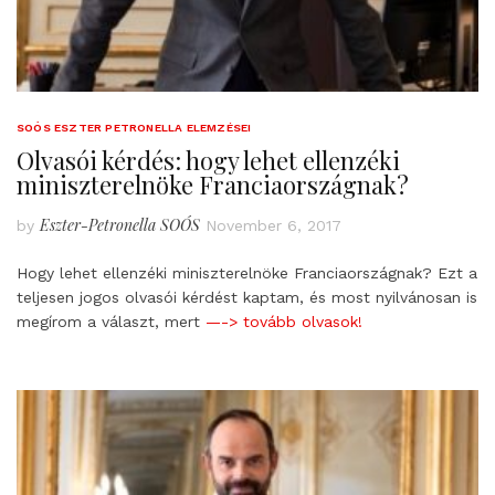
SOÓS ESZTER PETRONELLA ELEMZÉSEI
Olvasói kérdés: hogy lehet ellenzéki
miniszterelnöke Franciaországnak?
Eszter-Petronella SOÓS
by
November 6, 2017
Hogy lehet ellenzéki miniszterelnöke Franciaországnak? Ezt a
teljesen jogos olvasói kérdést kaptam, és most nyilvánosan is
megírom a választ, mert
—-> tovább olvasok!