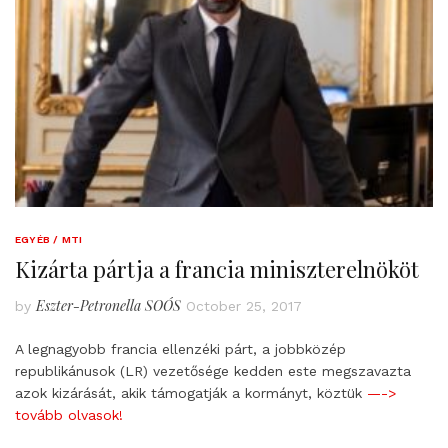
EGYÉB / MTI
Kizárta pártja a francia miniszterelnököt
Eszter-Petronella SOÓS
by
October 25, 2017
A legnagyobb francia ellenzéki párt, a jobbközép
republikánusok (LR) vezetősége kedden este megszavazta
azok kizárását, akik támogatják a kormányt, köztük
—->
tovább olvasok!