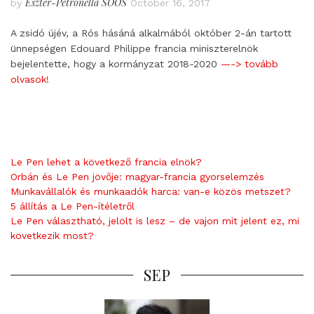
Eszter-Petronella SOÓS
by
October 16, 2017
A zsidó újév, a Rós hásáná alkalmából október 2-án tartott
ünnepségen Edouard Philippe francia miniszterelnök
bejelentette, hogy a kormányzat 2018-2020
—-> tovább
olvasok!
Le Pen lehet a következő francia elnök?
Orbán és Le Pen jövője: magyar-francia gyorselemzés
Munkavállalók és munkaadók harca: van-e közös metszet?
5 állítás a Le Pen-ítéletről
Le Pen választható, jelölt is lesz – de vajon mit jelent ez, mi
következik most?
SEP