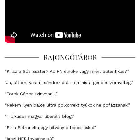
RAJONGÓTÁBOR
“Ki az a Sós Eszter? Az FN elnöke vagy miért autentikus?”
“Ja, látom, valami sándorklárás feminista genderszörnyeteg.”
“Török Gábor színvonal..”
“Nekem ilyen balos ultra polkorrekt tyúkok ne pofázzanak.”
“Tipikusan magyar liberális blog.”
“Ez a Petronella egy hitvány orbáncsicska!”
“Igazi NER lovagina <3”